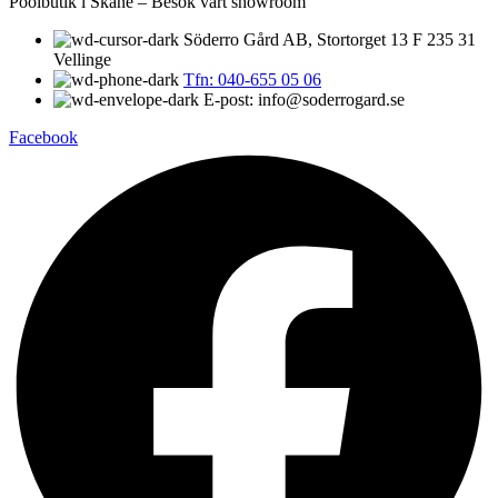
Poolbutik i Skåne – Besök vårt showroom
Söderro Gård AB, Stortorget 13 F 235 31
Vellinge
Tfn: 040-655 05 06
E-post: info@soderrogard.se
Facebook