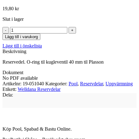
19,80
kr
Slut i lager
O-
ring
Lägg till i varukorg
til
Lägg till i önskelista
kugleventil
Beskrivning
40
mm
Reservedel. O-ring til kugleventil 40 mm til Plasson
til
Plasson
Dokument
mängd
No PDF available
Artikelnr:
19-051040
Kategorier:
Pool
,
Reservdelar
,
Uppvärmning
Etikett:
Welldana Reservdelar
Dela:
Köp Pool, Spabad & Bastu Online.