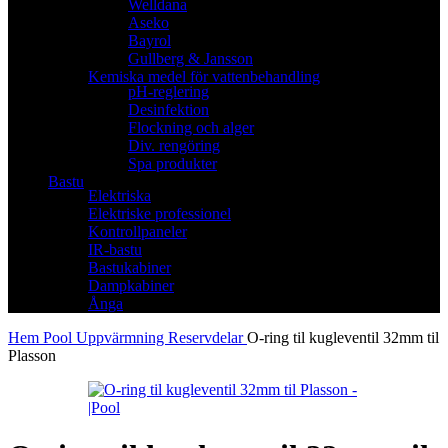
Welldana
Aseko
Bayrol
Gullberg & Jansson
Kemiska medel för vattenbehandling
pH-reglering
Desinfektion
Flockning och alger
Div. rengöring
Spa produkter
Bastu
Elektriska
Elektriske professionel
Kontrollpaneler
IR-bastu
Bastukabiner
Dampkabiner
Ånga
Hem
Pool
Uppvärmning
Reservdelar
O-ring til kugleventil 32mm til
Plasson