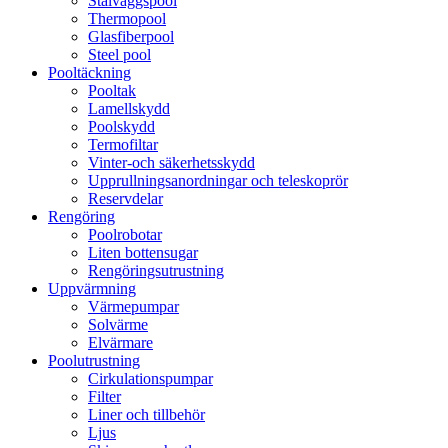
Stålväggspool
Thermopool
Glasfiberpool
Steel pool
Pooltäckning
Pooltak
Lamellskydd
Poolskydd
Termofiltar
Vinter-och säkerhetsskydd
Upprullningsanordningar och teleskoprör
Reservdelar
Rengöring
Poolrobotar
Liten bottensugar
Rengöringsutrustning
Uppvärmning
Värmepumpar
Solvärme
Elvärmare
Poolutrustning
Cirkulationspumpar
Filter
Liner och tillbehör
Ljus