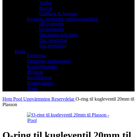
Aseko
Bayrol
Gullberg & Jansson
Kemiska medel för vattenbehandling
pH-reglering
Desinfektion
Flockning och alger
Div. rengöring
Spa produkter
Bastu
Elektriska
Elektriske professionel
Kontrollpaneler
IR-bastu
Bastukabiner
Dampkabiner
Ånga
Hem
Pool
Uppvärmning
Reservdelar
O-ring til kugleventil 20mm til
Plasson
O-ring til kugleventil 20mm til