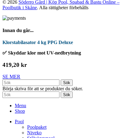
© 2026
Söderro Gård | Köp Pool, Spabad & Bastu Online –
Poolbutik i Skåne
. Alla rättigheter förbehålls
Innan du går...
Klorstabilasator 4 kg PPG Deluxe
✅ Skyddar klor mot UV-nedbrytning
419,20 kr
SE MER
Sök
Börja skriva för att se produkter du söker.
Sök
Menu
Shop
Pool
Poolpaket
Niveko