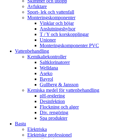
Skimmer och utlopp
Avfuktare
Sport- lek och vattenfall
Monteringskomponenter
Vinklar och böjar
Anslutningshylsor
T / Y och korskopplingar
Unioner
Monteringskomponenter PVC
Vattenbehandling
Kemikaliekontroller
Saltklorinatorer
Welldana
Aseko
Bayrol
Gullberg & Jansson
Kemiska medel för vattenbehandling
pH-reglering
Desinfektion
Flockning och alger
Div. rengöring
Spa produkter
Bastu
Elektriska
Elektriske professionel