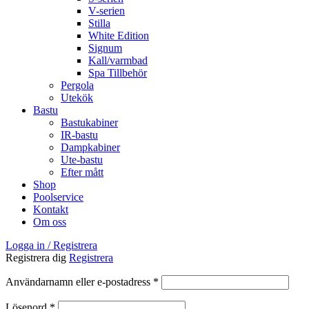
V-serien
Stilla
White Edition
Signum
Kall/varmbad
Spa Tillbehör
Pergola
Utekök
Bastu
Bastukabiner
IR-bastu
Dampkabiner
Ute-bastu
Efter mått
Shop
Poolservice
Kontakt
Om oss
Logga in / Registrera
Registrera dig
Registrera
Obligatoriskt
Användarnamn eller e-postadress
*
Obligatoriskt
Lösenord
*