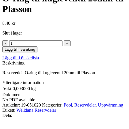
Plasson
8,40
kr
Slut i lager
O-
ring
Lägg till i varukorg
til
Lägg till i önskelista
kugleventil
Beskrivning
20mm
til
Reservedel. O-ring til kugleventil 20mm til Plasson
Plasson
mängd
Ytterligare information
Vikt
0,003000 kg
Dokument
No PDF available
Artikelnr:
19-051020
Kategorier:
Pool
,
Reservdelar
,
Uppvärmning
Etikett:
Welldana Reservdelar
Dela: