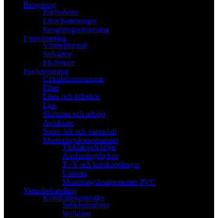
Rengöring
Poolrobotar
Liten bottensugar
Rengöringsutrustning
Uppvärmning
Värmepumpar
Solvärme
Elvärmare
Poolutrustning
Cirkulationspumpar
Filter
Liner och tillbehör
Ljus
Skimmer och utlopp
Avfuktare
Sport- lek och vattenfall
Monteringskomponenter
Vinklar och böjar
Anslutningshylsor
T / Y och korskopplingar
Unioner
Monteringskomponenter PVC
Vattenbehandling
Kemikaliekontroller
Saltklorinatorer
Welldana