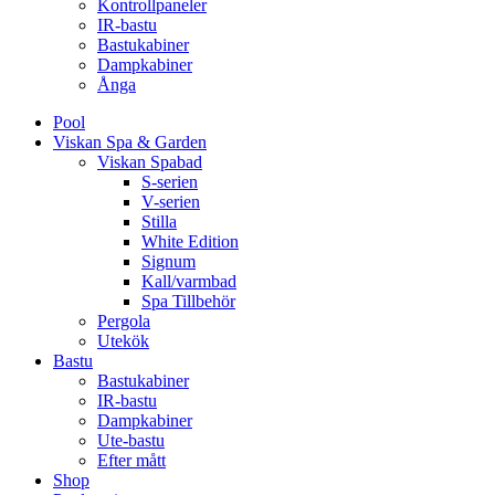
Kontrollpaneler
IR-bastu
Bastukabiner
Dampkabiner
Ånga
Pool
Viskan Spa & Garden
Viskan Spabad
S-serien
V-serien
Stilla
White Edition
Signum
Kall/varmbad
Spa Tillbehör
Pergola
Utekök
Bastu
Bastukabiner
IR-bastu
Dampkabiner
Ute-bastu
Efter mått
Shop