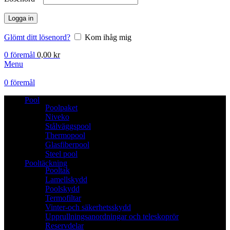
Logga in
Glömt ditt lösenord?
Kom ihåg mig
0
föremål
0,00
kr
Menu
0
föremål
Pool
Poolpaket
Niveko
Stålväggspool
Thermopool
Glasfiberpool
Steel pool
Pooltäckning
Pooltak
Lamellskydd
Poolskydd
Termofiltar
Vinter-och säkerhetsskydd
Upprullningsanordningar och teleskoprör
Reservdelar