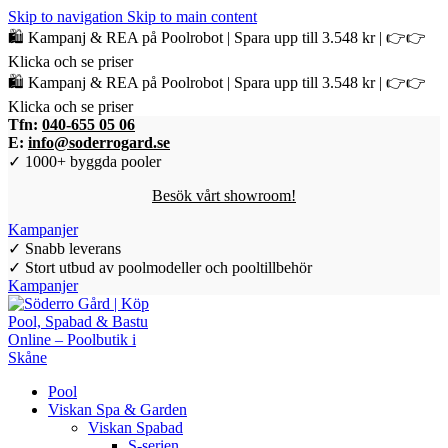
Skip to navigation
Skip to main content
🛍️ Kampanj & REA på Poolrobot | Spara upp till 3.548 kr | 👉👉
Klicka och se priser
🛍️ Kampanj & REA på Poolrobot | Spara upp till 3.548 kr | 👉👉
Klicka och se priser
Tfn:
040-655 05 06
E:
info@soderrogard.se
✓ 1000+ byggda pooler
Besök vårt showroom!
Kampanjer
✓ Snabb leverans
✓ Stort utbud av poolmodeller och pooltillbehör
Kampanjer
Pool
Viskan Spa & Garden
Viskan Spabad
S-serien