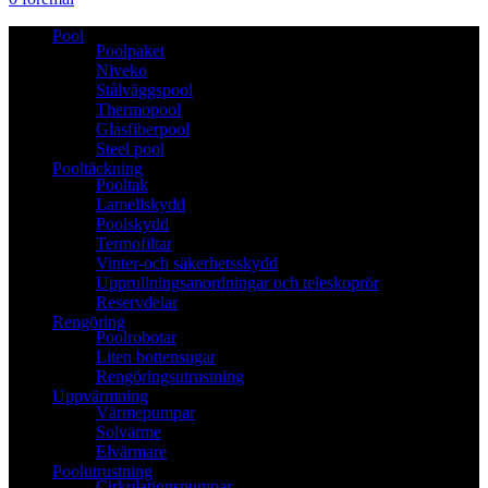
Pool
Poolpaket
Niveko
Stålväggspool
Thermopool
Glasfiberpool
Steel pool
Pooltäckning
Pooltak
Lamellskydd
Poolskydd
Termofiltar
Vinter-och säkerhetsskydd
Upprullningsanordningar och teleskoprör
Reservdelar
Rengöring
Poolrobotar
Liten bottensugar
Rengöringsutrustning
Uppvärmning
Värmepumpar
Solvärme
Elvärmare
Poolutrustning
Cirkulationspumpar