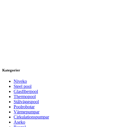
Kategorier
Niveko
Steel pool
Glasfiberpool
Thermopool
Stålväggspool
Poolrobotar
Värmepumpar
Cirkulationspumpar
Aseko