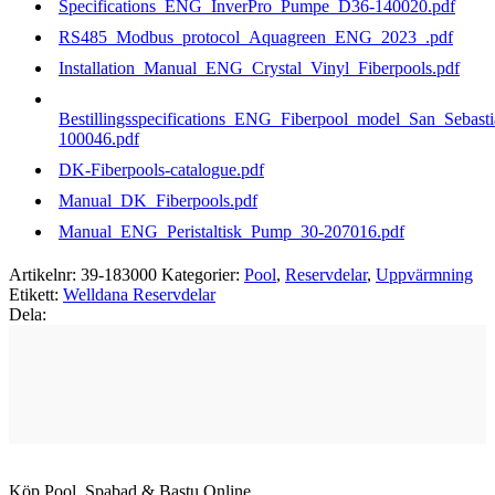
Specifications_ENG_InverPro_Pumpe_D36-140020.pdf
RS485_Modbus_protocol_Aquagreen_ENG_2023_.pdf
Installation_Manual_ENG_Crystal_Vinyl_Fiberpools.pdf
Bestillingsspecifications_ENG_Fiberpool_model_San_Sebast
100046.pdf
DK-Fiberpools-catalogue.pdf
Manual_DK_Fiberpools.pdf
Manual_ENG_Peristaltisk_Pump_30-207016.pdf
Artikelnr:
39-183000
Kategorier:
Pool
,
Reservdelar
,
Uppvärmning
Etikett:
Welldana Reservdelar
Dela:
Köp Pool, Spabad & Bastu Online.