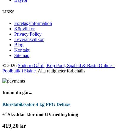
Bayrol
LINKS
Företagsinformation
Köpvillkor
Privacy Policy
Leveransvillkor
Blog
Kontakt
Sitemap
© 2026
Söderro Gård | Köp Pool, Spabad & Bastu Online –
Poolbutik i Skåne
. Alla rättigheter förbehålls
Innan du går...
Klorstabilasator 4 kg PPG Deluxe
✅ Skyddar klor mot UV-nedbrytning
419,20 kr