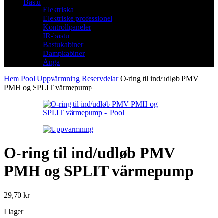
Bastu
Elektriska
Elektriske professionel
Kontrollpaneler
IR-bastu
Bastukabiner
Dampkabiner
Ånga
Hem
Pool
Uppvärmning
Reservdelar
O-ring til ind/udløb PMV
PMH og SPLIT värmepump
O-ring til ind/udløb PMV
PMH og SPLIT värmepump
29,70
kr
I lager