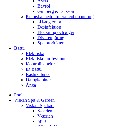
Aseko
Bayrol
Gullberg & Jansson
Kemiska medel för vattenbehandling
pH-reglering
Desinfektion
Flockning och alger
Div. rengöring
Spa produkter
Bastu
Elektriska
Elektriske professionel
Kontrollpaneler
IR-bastu
Bastukabiner
Dampkabiner
Ånga
Pool
Viskan Spa & Garden
Viskan Spabad
S-serien
V-serien
Stilla
White Edition