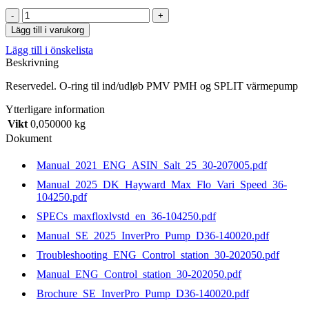
O-
ring
Lägg till i varukorg
til
Lägg till i önskelista
ind/udløb
Beskrivning
PMV
PMH
Reservedel. O-ring til ind/udløb PMV PMH og SPLIT värmepump
og
SPLIT
Ytterligare information
värmepump
Vikt
0,050000 kg
mängd
Dokument
Manual_2021_ENG_ASIN_Salt_25_30-207005.pdf
Manual_2025_DK_Hayward_Max_Flo_Vari_Speed_36-
104250.pdf
SPECs_maxfloxlvstd_en_36-104250.pdf
Manual_SE_2025_InverPro_Pump_D36-140020.pdf
Troubleshooting_ENG_Control_station_30-202050.pdf
Manual_ENG_Control_station_30-202050.pdf
Brochure_SE_InverPro_Pump_D36-140020.pdf