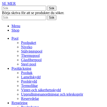
SE MER
Sök
Börja skriva för att se produkter du söker.
Sök
Menu
Shop
Pool
Poolpaket
Niveko
Stålväggspool
Thermopool
Glasfiberpool
Steel pool
Pooltäckning
Pooltak
Lamellskydd
Poolskydd
Termofiltar
Vinter-och säkerhetsskydd
Upprullningsanordningar och teleskoprör
Reservdelar
Rengöring