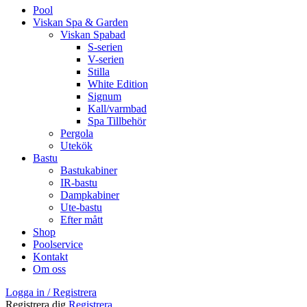
Pool
Viskan Spa & Garden
Viskan Spabad
S-serien
V-serien
Stilla
White Edition
Signum
Kall/varmbad
Spa Tillbehör
Pergola
Utekök
Bastu
Bastukabiner
IR-bastu
Dampkabiner
Ute-bastu
Efter mått
Shop
Poolservice
Kontakt
Om oss
Logga in / Registrera
Registrera dig
Registrera