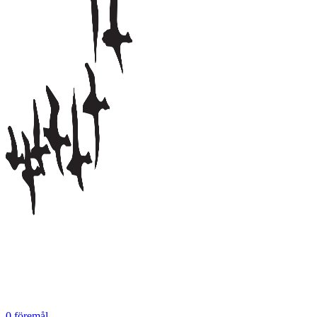
0
föremål