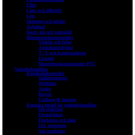
Filter
Liner och tillbehör
Ljus
Skimmer och utlopp
Avfuktare
Sport- lek och vattenfall
Monteringskomponenter
Vinklar och böjar
Anslutningshylsor
T / Y och korskopplingar
Unioner
Monteringskomponenter PVC
Vattenbehandling
Kemikaliekontroller
Saltklorinatorer
Welldana
Aseko
Bayrol
Gullberg & Jansson
Kemiska medel för vattenbehandling
pH-reglering
Desinfektion
Flockning och alger
Div. rengöring
Spa produkter