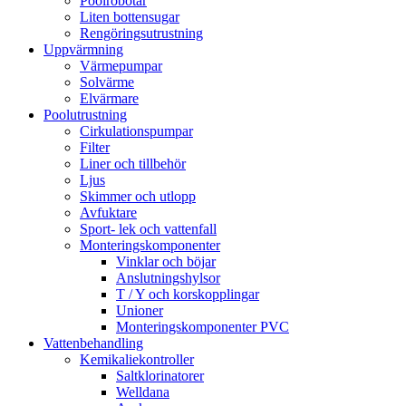
Poolrobotar
Liten bottensugar
Rengöringsutrustning
Uppvärmning
Värmepumpar
Solvärme
Elvärmare
Poolutrustning
Cirkulationspumpar
Filter
Liner och tillbehör
Ljus
Skimmer och utlopp
Avfuktare
Sport- lek och vattenfall
Monteringskomponenter
Vinklar och böjar
Anslutningshylsor
T / Y och korskopplingar
Unioner
Monteringskomponenter PVC
Vattenbehandling
Kemikaliekontroller
Saltklorinatorer
Welldana