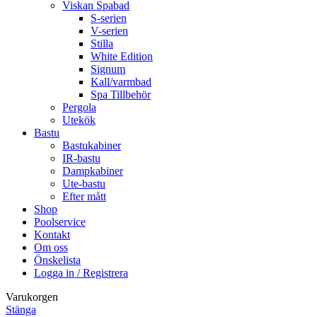
Viskan Spabad
S-serien
V-serien
Stilla
White Edition
Signum
Kall/varmbad
Spa Tillbehör
Pergola
Utekök
Bastu
Bastukabiner
IR-bastu
Dampkabiner
Ute-bastu
Efter mått
Shop
Poolservice
Kontakt
Om oss
Önskelista
Logga in / Registrera
Varukorgen
Stänga