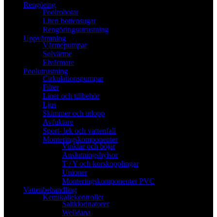
Rengöring
Poolrobotar
Liten bottensugar
Rengöringsutrustning
Uppvärmning
Värmepumpar
Solvärme
Elvärmare
Poolutrustning
Cirkulationspumpar
Filter
Liner och tillbehör
Ljus
Skimmer och utlopp
Avfuktare
Sport- lek och vattenfall
Monteringskomponenter
Vinklar och böjar
Anslutningshylsor
T / Y och korskopplingar
Unioner
Monteringskomponenter PVC
Vattenbehandling
Kemikaliekontroller
Saltklorinatorer
Welldana