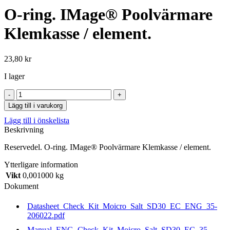
O-ring. IMage® Poolvärmare
Klemkasse / element.
23,80
kr
I lager
O-
ring.
Lägg till i varukorg
IMage®
Lägg till i önskelista
Poolvärmare
Beskrivning
Klemkasse
/
Reservedel. O-ring. IMage® Poolvärmare Klemkasse / element.
element.
mängd
Ytterligare information
Vikt
0,001000 kg
Dokument
Datasheet_Check_Kit_Moicro_Salt_SD30_EC_ENG_35-
206022.pdf
Manual_ENG_Check_Kit_Moicro_Salt_SD30_EC_35-