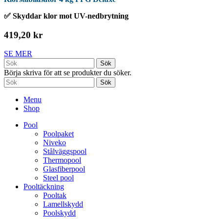
✅ Skyddar klor mot UV-nedbrytning
419,20 kr
SE MER
Sök
Börja skriva för att se produkter du söker.
Sök
Menu
Shop
Pool
Poolpaket
Niveko
Stålväggspool
Thermopool
Glasfiberpool
Steel pool
Pooltäckning
Pooltak
Lamellskydd
Poolskydd