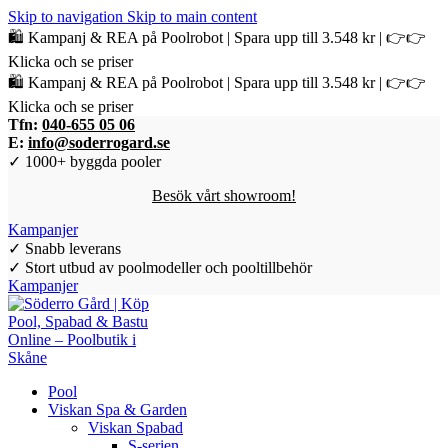
Skip to navigation
Skip to main content
🛍️ Kampanj & REA på Poolrobot | Spara upp till 3.548 kr | 👉👉
Klicka och se priser
🛍️ Kampanj & REA på Poolrobot | Spara upp till 3.548 kr | 👉👉
Klicka och se priser
Tfn:
040-655 05 06
E:
info@soderrogard.se
✓ 1000+ byggda pooler
Besök vårt showroom!
Kampanjer
✓ Snabb leverans
✓ Stort utbud av poolmodeller och pooltillbehör
Kampanjer
Pool
Viskan Spa & Garden
Viskan Spabad
S-serien