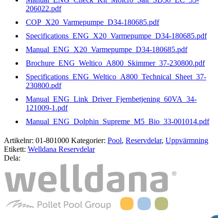
206022.pdf
COP_X20_Varmepumpe_D34-180685.pdf
Specifications_ENG_X20_Varmepumpe_D34-180685.pdf
Manual_ENG_X20_Varmepumpe_D34-180685.pdf
Brochure_ENG_Weltico_A800_Skimmer_37-230800.pdf
Specifications_ENG_Weltico_A800_Technical_Sheet_37-
230800.pdf
Manual_ENG_Link_Driver_Fjernbetjening_60VA_34-
121009-1.pdf
Manual_ENG_Dolphin_Supreme_M5_Bio_33-001014.pdf
Artikelnr:
01-801000
Kategorier:
Pool
,
Reservdelar
,
Uppvärmning
Etikett:
Welldana Reservdelar
Dela: