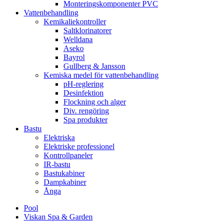
Monteringskomponenter PVC
Vattenbehandling
Kemikaliekontroller
Saltklorinatorer
Welldana
Aseko
Bayrol
Gullberg & Jansson
Kemiska medel för vattenbehandling
pH-reglering
Desinfektion
Flockning och alger
Div. rengöring
Spa produkter
Bastu
Elektriska
Elektriske professionel
Kontrollpaneler
IR-bastu
Bastukabiner
Dampkabiner
Ånga
Pool
Viskan Spa & Garden