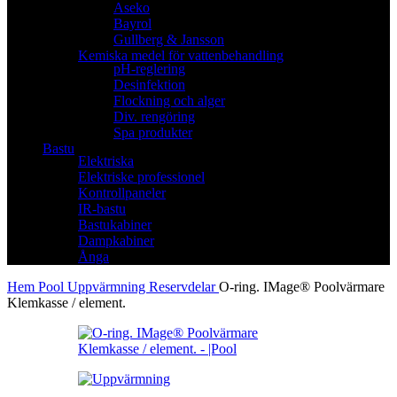
Aseko
Bayrol
Gullberg & Jansson
Kemiska medel för vattenbehandling
pH-reglering
Desinfektion
Flockning och alger
Div. rengöring
Spa produkter
Bastu
Elektriska
Elektriske professionel
Kontrollpaneler
IR-bastu
Bastukabiner
Dampkabiner
Ånga
Hem
Pool
Uppvärmning
Reservdelar
O-ring. IMage® Poolvärmare
Klemkasse / element.