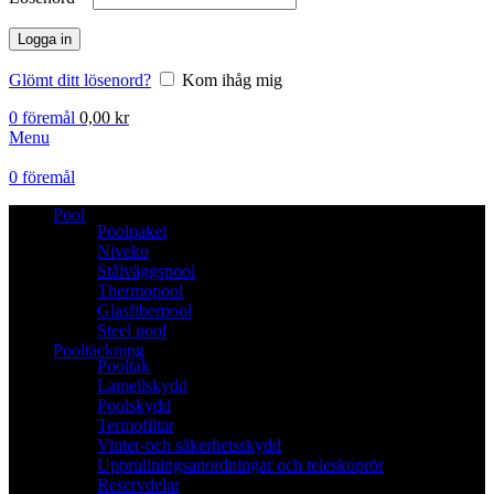
Logga in
Glömt ditt lösenord?
Kom ihåg mig
0
föremål
0,00
kr
Menu
0
föremål
Pool
Poolpaket
Niveko
Stålväggspool
Thermopool
Glasfiberpool
Steel pool
Pooltäckning
Pooltak
Lamellskydd
Poolskydd
Termofiltar
Vinter-och säkerhetsskydd
Upprullningsanordningar och teleskoprör
Reservdelar