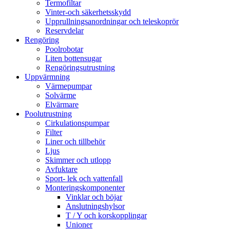
Termofiltar
Vinter-och säkerhetsskydd
Upprullningsanordningar och teleskoprör
Reservdelar
Rengöring
Poolrobotar
Liten bottensugar
Rengöringsutrustning
Uppvärmning
Värmepumpar
Solvärme
Elvärmare
Poolutrustning
Cirkulationspumpar
Filter
Liner och tillbehör
Ljus
Skimmer och utlopp
Avfuktare
Sport- lek och vattenfall
Monteringskomponenter
Vinklar och böjar
Anslutningshylsor
T / Y och korskopplingar
Unioner