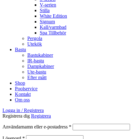
V-serien
Stilla
White Edition
Signum
Kall/varmbad
Spa Tillbehör
Pergola
Utekök
Bastu
Bastukabiner
IR-bastu
Dampkabiner
Ute-bastu
Efter mått
Shop
Poolservice
Kontakt
Om oss
Logga in / Registrera
Registrera dig
Registrera
Obligatoriskt
Användarnamn eller e-postadress
*
Obligatoriskt
Lösenord
*