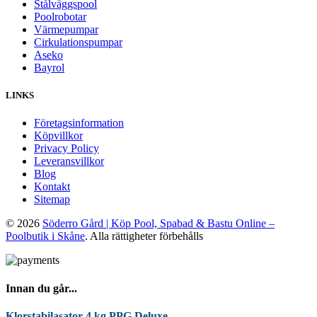
Stålväggspool
Poolrobotar
Värmepumpar
Cirkulationspumpar
Aseko
Bayrol
LINKS
Företagsinformation
Köpvillkor
Privacy Policy
Leveransvillkor
Blog
Kontakt
Sitemap
© 2026
Söderro Gård | Köp Pool, Spabad & Bastu Online –
Poolbutik i Skåne
. Alla rättigheter förbehålls
Innan du går...
Klorstabilasator 4 kg PPG Deluxe