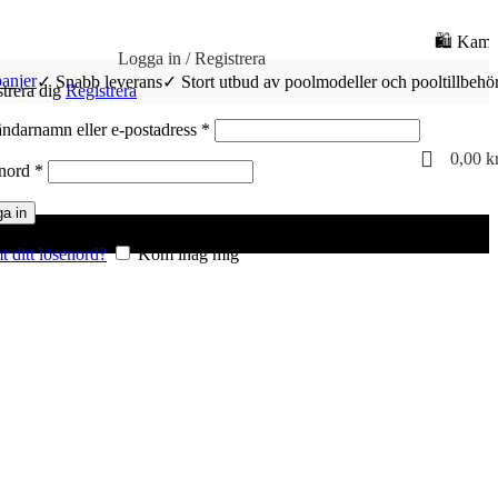
🛍️ Kampanj & REA på Poolrobot | Spara 
Logga in / Registrera
anjer
✓ Snabb leverans
✓ Stort utbud av poolmodeller och pooltillbehö
trera dig
Registrera
Obligatoriskt
ndarnamn eller e-postadress
*
0,00
k
Obligatoriskt
nord
*
a in
 ditt lösenord?
Kom ihåg mig