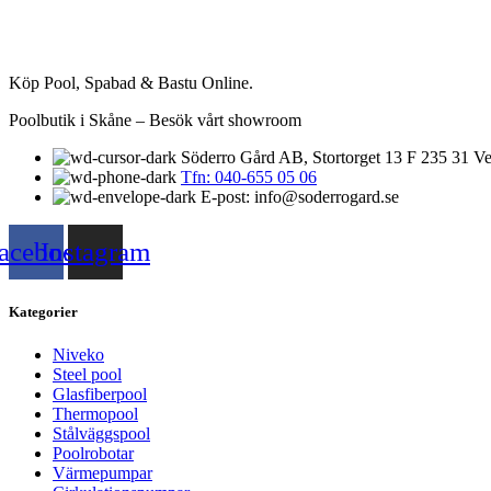
Köp Pool, Spabad & Bastu Online.
Poolbutik i Skåne – Besök vårt showroom
Söderro Gård AB, Stortorget 13 F 235 31 Ve
Tfn: 040-655 05 06
E-post: info@soderrogard.se
acebook
Instagram
Kategorier
Niveko
Steel pool
Glasfiberpool
Thermopool
Stålväggspool
Poolrobotar
Värmepumpar