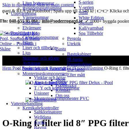
S-serien
Liten bottensugar
Skip to navigation
Skip to main content
V-serien
Rengöringsutrustning
a upp till 3.548 kr | 👉👉 Klicka och se priser
Stilla
Uppvärmning
Värmepumpar
White Edition
Tfn:
040-655 05 06
E:
info@soderrogard.se
✓ 1000+ byggda pooler
Solvärme
Signum
Elvärmare
Kall/varmbad
Poolutrustning
Spa Tillbehör
Cirkulationspumpar
Pergola
Filter
Utekök
Liner och tillbehör
Bastu
Ljus
Bastukabiner
Skimmer och utlopp
IR-bastu
Avfuktare
Dampkabiner
Hem
Pool
Poolutrustning
Reservdelar til poolutrustning
O-Ring f. filt
Sport- lek och vattenfall
Ute-bastu
Monteringskomponenter
Efter mått
Vinklar och böjar
Shop
Anslutningshylsor
Poolservice
T / Y och korskopplingar
Kontakt
Unioner
Om oss
Monteringskomponenter PVC
Vattenbehandling
Kemikaliekontroller
Saltklorinatorer
Welldana
O-Ring f. filter lid 8″ PPG filte
Aseko
Bayrol