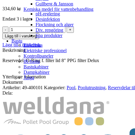
Gullberg & Jansson
334,60
kr
Kemiska medel för vattenbehandling
pH-reglering
Endast 3 i lager
Desinfektion
Flockning och alger
O-
Div. rengöring
Ring
Spa produkter
Lägg till i varukorg
f.
Bastu
Lägg till i önskelista
filter
Elektriska
Beskrivning
lid
Elektriske professionel
8"
Kontrollpaneler
Reservedel. O-Ring f. filter lid 8″ PPG filter Delux
PPG
IR-bastu
filter
Bastukabiner
Delux
Dampkabiner
Ytterligare information
mängd
Ånga
Dokument
Artikelnr:
49-400101
Kategorier:
Pool
,
Poolutrustning
,
Reservdelar ti
Dela: