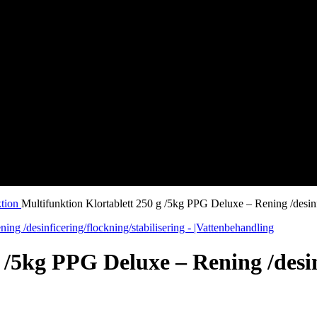
ktion
Multifunktion Klor­tablett 250 g /5kg PPG Deluxe – Rening /desinfi
 /5kg PPG Deluxe – Rening /desin