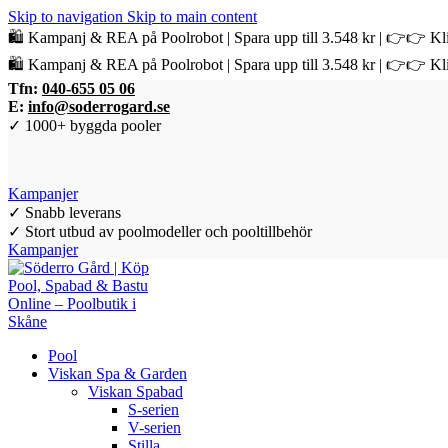
Skip to navigation
Skip to main content
🛍️ Kampanj & REA på Poolrobot | Spara upp till 3.548 kr | 👉👉 Kli
🛍️ Kampanj & REA på Poolrobot | Spara upp till 3.548 kr | 👉👉 Kli
Tfn:
040-655 05 06
E:
info@soderrogard.se
✓ 1000+ byggda pooler
Kampanjer
✓ Snabb leverans
✓ Stort utbud av poolmodeller och pooltillbehör
Kampanjer
Pool
Viskan Spa & Garden
Viskan Spabad
S-serien
V-serien
Stilla