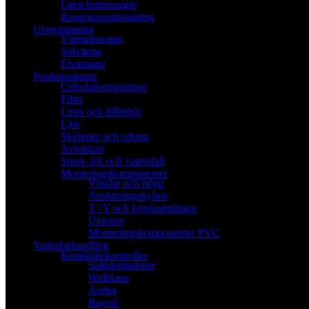
Liten bottensugar
Rengöringsutrustning
Uppvärmning
Värmepumpar
Solvärme
Elvärmare
Poolutrustning
Cirkulationspumpar
Filter
Liner och tillbehör
Ljus
Skimmer och utlopp
Avfuktare
Sport- lek och vattenfall
Monteringskomponenter
Vinklar och böjar
Anslutningshylsor
T / Y och korskopplingar
Unioner
Monteringskomponenter PVC
Vattenbehandling
Kemikaliekontroller
Saltklorinatorer
Welldana
Aseko
Bayrol