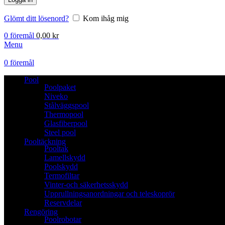
Glömt ditt lösenord?
Kom ihåg mig
0
föremål
0,00
kr
Menu
0
föremål
Pool
Poolpaket
Niveko
Stålväggspool
Thermopool
Glasfiberpool
Steel pool
Pooltäckning
Pooltak
Lamellskydd
Poolskydd
Termofiltar
Vinter-och säkerhetsskydd
Upprullningsanordningar och teleskoprör
Reservdelar
Rengöring
Poolrobotar