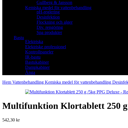
Gullberg & Jansson
Kemiska medel för vattenbehandling
pH-reglering
Desinfektion
Flockning och alger
Div. rengöring
Spa produkter
Bastu
Elektriska
Elektriske professionel
Kontrollpaneler
IR-bastu
Bastukabiner
Dampkabiner
Ånga
Hem
Vattenbehandling
Kemiska medel för vattenbehandling
Desinfe
Multifunktion Klor­tablett 250 g
542,30
kr