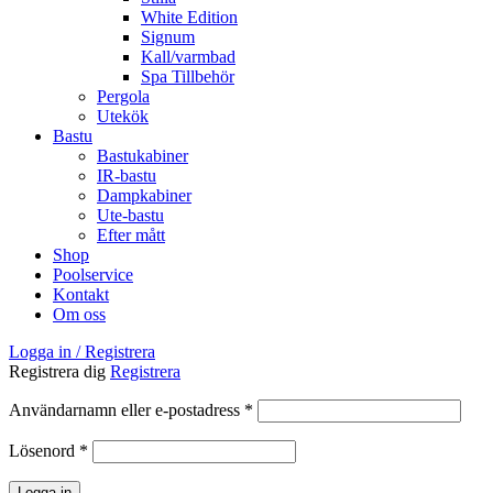
White Edition
Signum
Kall/varmbad
Spa Tillbehör
Pergola
Utekök
Bastu
Bastukabiner
IR-bastu
Dampkabiner
Ute-bastu
Efter mått
Shop
Poolservice
Kontakt
Om oss
Logga in / Registrera
Registrera dig
Registrera
Obligatoriskt
Användarnamn eller e-postadress
*
Obligatoriskt
Lösenord
*
Logga in