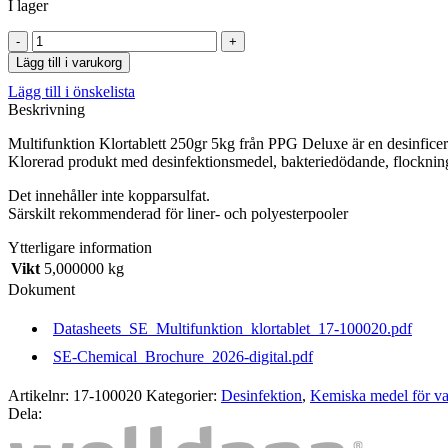
I lager
Multifunktion
Klor­
Lägg till i varukorg
tablett
Lägg till i önskelista
250
Beskrivning
g
/5kg
Multifunktion Klortablett 250gr 5kg från PPG Deluxe är en desinficer
PPG
Klorerad produkt med desinfektionsmedel, bakteriedödande, flockning, 
Deluxe
-
Det innehåller inte kopparsulfat.
Rening
Särskilt rekommenderad för liner- och polyesterpooler
/desinficering/flockning/stabilisering
mängd
Ytterligare information
Vikt
5,000000 kg
Dokument
Datasheets_SE_Multifunktion_klortablet_17-100020.pdf
SE-Chemical_Brochure_2026-digital.pdf
Artikelnr:
17-100020
Kategorier:
Desinfektion
,
Kemiska medel för va
Dela: