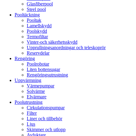
Glasfiberpool
Steel pool
Pooltäckning
Pooltak
Lamellskydd
Poolskydd
Termofiltar
Vinter-och säkerhetsskydd
Upprullningsanordningar och teleskoprör
Reservdelar
Rengöring
Poolrobotar
Liten bottensugar
Rengöringsutrustning
Uppvärmning
Värmepumpar
Solvärme
Elvärmare
Poolutrustning
Cirkulationspumpar
Filter
Liner och tillbehör
Ljus
Skimmer och utlopp
Avfuktare