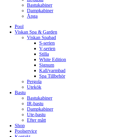
Bastukabiner
Dampkabiner
Ånga
Pool
Viskan Spa & Garden
Viskan Spabad
S-serien
V-serien
Stilla
White Edition
Signum
Kall/varmbad
Spa Tillbehör
Pergola
Utekök
Bastu
Bastukabiner
IR-bastu
Dampkabiner
Ute-bastu
Efter mått
Shop
Poolservice
Kontakt