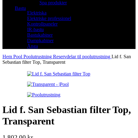
Spa produkter
Bastu
Elektriska
Elektriske professionel
Kontrollpaneler
IR-bastu
Bastukabiner
Dampkabiner
Ånga
Hem
Pool
Poolutrustning
Reservdelar til poolutrustning
Lid f. San
Sebastian filter Top, Transparent
Lid f. San Sebastian filter Top,
Transparent
1.802,00
kr