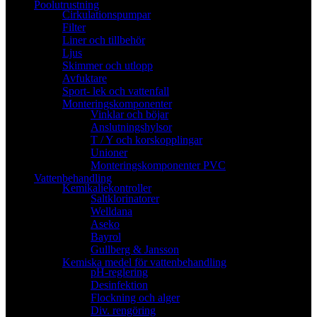
Poolutrustning
Cirkulationspumpar
Filter
Liner och tillbehör
Ljus
Skimmer och utlopp
Avfuktare
Sport- lek och vattenfall
Monteringskomponenter
Vinklar och böjar
Anslutningshylsor
T / Y och korskopplingar
Unioner
Monteringskomponenter PVC
Vattenbehandling
Kemikaliekontroller
Saltklorinatorer
Welldana
Aseko
Bayrol
Gullberg & Jansson
Kemiska medel för vattenbehandling
pH-reglering
Desinfektion
Flockning och alger
Div. rengöring