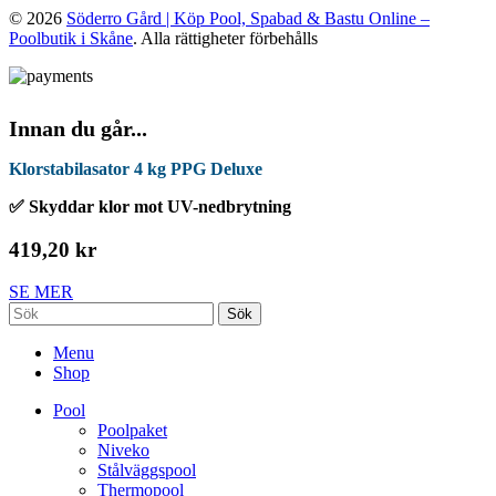
© 2026
Söderro Gård | Köp Pool, Spabad & Bastu Online –
Poolbutik i Skåne
. Alla rättigheter förbehålls
Innan du går...
Klorstabilasator 4 kg PPG Deluxe
✅ Skyddar klor mot UV-nedbrytning
419,20 kr
SE MER
Sök
Menu
Shop
Pool
Poolpaket
Niveko
Stålväggspool
Thermopool