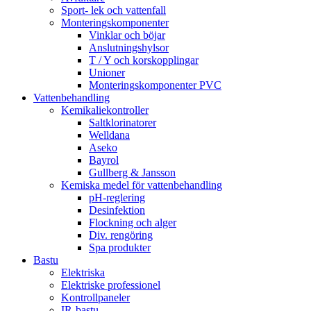
Sport- lek och vattenfall
Monteringskomponenter
Vinklar och böjar
Anslutningshylsor
T / Y och korskopplingar
Unioner
Monteringskomponenter PVC
Vattenbehandling
Kemikaliekontroller
Saltklorinatorer
Welldana
Aseko
Bayrol
Gullberg & Jansson
Kemiska medel för vattenbehandling
pH-reglering
Desinfektion
Flockning och alger
Div. rengöring
Spa produkter
Bastu
Elektriska
Elektriske professionel
Kontrollpaneler
IR-bastu