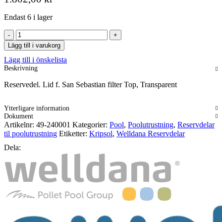
Endast 6 i lager
Lid
f.
Lägg till i varukorg
San
Lägg till i önskelista
Sebastian
Beskrivning
filter
Top,
Reservedel. Lid f. San Sebastian filter Top, Transparent
Transparent
mängd
Ytterligare information
Dokument
Artikelnr:
49-240001
Kategorier:
Pool
,
Poolutrustning
,
Reservdelar
til poolutrustning
Etiketter:
Kripsol
,
Welldana Reservdelar
Dela: