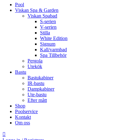
Pool
Viskan Spa & Garden
Viskan Spabad
S-serien
V-serien
Stilla
White Edition
Signum
Kall/varmbad
Spa Tillbehör
Pergola
Utekök
Bastu
Bastukabiner
IR-bastu
Dampkabiner
Ute-bastu
Efter mått
Shop
Poolservice
Kontakt
Om oss