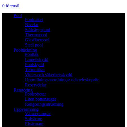
0
föremål
Pool
Poolpaket
Niveko
Stålväggspool
Thermopool
Glasfiberpool
Steel pool
Pooltäckning
Pooltak
Lamellskydd
Poolskydd
Termofiltar
Vinter-och säkerhetsskydd
Upprullningsanordningar och teleskoprör
Reservdelar
Rengöring
Poolrobotar
Liten bottensugar
Rengöringsutrustning
Uppvärmning
Värmepumpar
Solvärme
Elvärmare