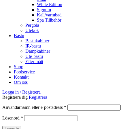
White Edition
Signum
Kall/varmbad
Spa Tillbehör
Pergola
Utekök
Bastu
Bastukabiner
IR-bastu
Dampkabiner
Ute-bastu
Efter mått
Shop
Poolservice
Kontakt
Om oss
Logga in / Registrera
Registrera dig
Registrera
Obligatoriskt
Användarnamn eller e-postadress
*
Obligatoriskt
Lösenord
*
Logga in