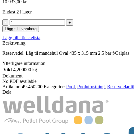
10.933,00
kr
Endast 2 i lager
Låg
til
Lägg till i varukorg
mandehul
Lägg till i önskelista
Oval
Beskrivning
435
x
Reservedel. Låg til mandehul Oval 435 x 315 mm 2,5 bar f/Calplas
315
mm
Ytterligare information
2,5
Vikt
4,200000 kg
bar
f/Calplas
Dokument
mängd
No PDF available
Artikelnr:
49-450200
Kategorier:
Pool
,
Poolutrustning
,
Reservdelar ti
Dela: