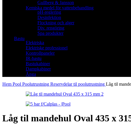
Gullberg & Jansson
Kemiska medel för vattenbehandling
pH-reglering
Desinfektion
Flockning och alger
Div. rengöring
Spa produkter
Bastu
Elektriska
Elektriske professionel
Kontrollpaneler
IR-bastu
Bastukabiner
Dampkabiner
Ånga
Hem
Pool
Poolutrustning
Reservdelar til poolutrustning
Låg til mand
Låg til mandehul Oval 435 x 31