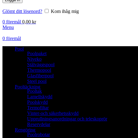
Glömt ditt lösenord?
Kom ihåg mig
0
föremål
0,00
kr
Menu
0
föremål
Pool
Poolpaket
Niveko
Stålväggspool
Thermopool
Glasfiberpool
Steel pool
Pooltäckning
Pooltak
Lamellskydd
Poolskydd
Termofiltar
Vinter-och säkerhetsskydd
Upprullningsanordningar och teleskoprör
Reservdelar
Rengöring
Poolrobotar