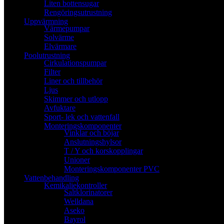
Liten bottensugar
Rengöringsutrustning
Uppvärmning
Värmepumpar
Solvärme
Elvärmare
Poolutrustning
Cirkulationspumpar
Filter
Liner och tillbehör
Ljus
Skimmer och utlopp
Avfuktare
Sport- lek och vattenfall
Monteringskomponenter
Vinklar och böjar
Anslutningshylsor
T / Y och korskopplingar
Unioner
Monteringskomponenter PVC
Vattenbehandling
Kemikaliekontroller
Saltklorinatorer
Welldana
Aseko
Bayrol