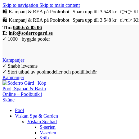
Skip to navigation
Skip to main content
🛍️ Kampanj & REA på Poolrobot | Spara upp till 3.548 kr | 👉👉 Kli
🛍️ Kampanj & REA på Poolrobot | Spara upp till 3.548 kr | 👉👉 Kli
Tfn:
040-655 05 06
E:
info@soderrogard.se
✓ 1000+ byggda pooler
Kampanjer
✓ Snabb leverans
✓ Stort utbud av poolmodeller och pooltillbehör
Kampanjer
Pool
Viskan Spa & Garden
Viskan Spabad
S-serien
V-serien
Stilla