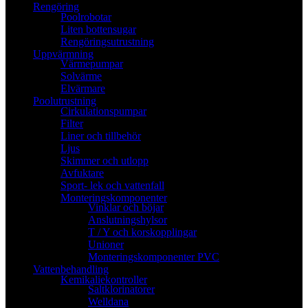
Rengöring
Poolrobotar
Liten bottensugar
Rengöringsutrustning
Uppvärmning
Värmepumpar
Solvärme
Elvärmare
Poolutrustning
Cirkulationspumpar
Filter
Liner och tillbehör
Ljus
Skimmer och utlopp
Avfuktare
Sport- lek och vattenfall
Monteringskomponenter
Vinklar och böjar
Anslutningshylsor
T / Y och korskopplingar
Unioner
Monteringskomponenter PVC
Vattenbehandling
Kemikaliekontroller
Saltklorinatorer
Welldana