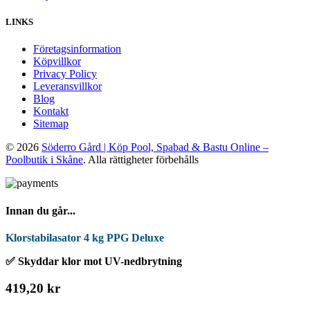
LINKS
Företagsinformation
Köpvillkor
Privacy Policy
Leveransvillkor
Blog
Kontakt
Sitemap
© 2026
Söderro Gård | Köp Pool, Spabad & Bastu Online –
Poolbutik i Skåne
. Alla rättigheter förbehålls
Innan du går...
Klorstabilasator 4 kg PPG Deluxe
✅ Skyddar klor mot UV-nedbrytning
419,20 kr