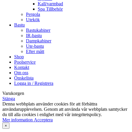
Kall/varmbad
Spa Tillbehör
Pergola
Utekök
Bastu
Bastukabiner
IR-bastu
Dampkabiner
Ute-bastu
Efter mått
Shop
Poolservice
Kontakt
Om oss
Önskelista
Logga in / Registrera
Varukorgen
Stänga
Denna webbplats använder cookies för att förbättra
användarupplevelsen. Genom att använda vår webbplats samtycker
du till alla cookies i enlighet med vår integritetspolicy.
Mer
Mer information
Acceptera
information
×