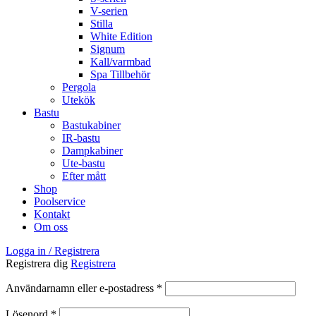
V-serien
Stilla
White Edition
Signum
Kall/varmbad
Spa Tillbehör
Pergola
Utekök
Bastu
Bastukabiner
IR-bastu
Dampkabiner
Ute-bastu
Efter mått
Shop
Poolservice
Kontakt
Om oss
Logga in / Registrera
Registrera dig
Registrera
Obligatoriskt
Användarnamn eller e-postadress
*
Obligatoriskt
Lösenord
*