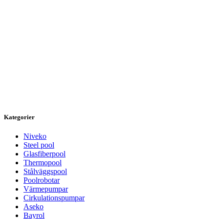
Kategorier
Niveko
Steel pool
Glasfiberpool
Thermopool
Stålväggspool
Poolrobotar
Värmepumpar
Cirkulationspumpar
Aseko
Bayrol