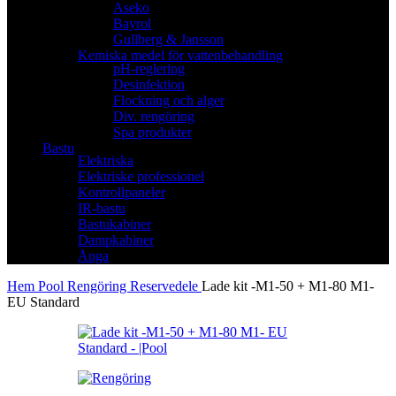
Aseko
Bayrol
Gullberg & Jansson
Kemiska medel för vattenbehandling
pH-reglering
Desinfektion
Flockning och alger
Div. rengöring
Spa produkter
Bastu
Elektriska
Elektriske professionel
Kontrollpaneler
IR-bastu
Bastukabiner
Dampkabiner
Ånga
Hem
Pool
Rengöring
Reservedele
Lade kit -M1-50 + M1-80 M1-
EU Standard