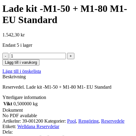
Lade kit -M1-50 + M1-80 M1-
EU Standard
1.542,30
kr
Endast 5 i lager
Lade
kit
Lägg till i varukorg
-
Lägg till i önskelista
M1-
Beskrivning
50
+
Reservedel. Lade kit -M1-50 + M1-80 M1- EU Standard
M1-
80
Ytterligare information
M1-
Vikt
0,500000 kg
EU
Standard
Dokument
mängd
No PDF available
Artikelnr:
39-001200
Kategorier:
Pool
,
Rengöring
,
Reservedele
Etikett:
Welldana Reservdelar
Dela: