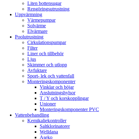
Liten bottensugar
Rengöringsutrustning
Uppvärmning
Värmepumpar
Solvärme
Elvärmare
Poolutrustning
Cirkulationspumpar
Filter
Liner och tillbehör
Ljus
Skimmer och utlopp
Avfuktare
Sport- lek och vattenfall
Monteringskomponenter
Vinklar och böjar
Anslutningshylsor
T / Y och korskopplingar
Unioner
Monteringskomponenter PVC
Vattenbehandling
Kemikaliekontroller
Saltklorinatorer
Welldana
Aseko