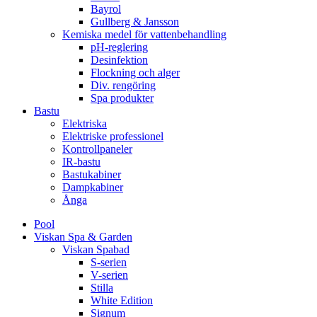
Bayrol
Gullberg & Jansson
Kemiska medel för vattenbehandling
pH-reglering
Desinfektion
Flockning och alger
Div. rengöring
Spa produkter
Bastu
Elektriska
Elektriske professionel
Kontrollpaneler
IR-bastu
Bastukabiner
Dampkabiner
Ånga
Pool
Viskan Spa & Garden
Viskan Spabad
S-serien
V-serien
Stilla
White Edition
Signum