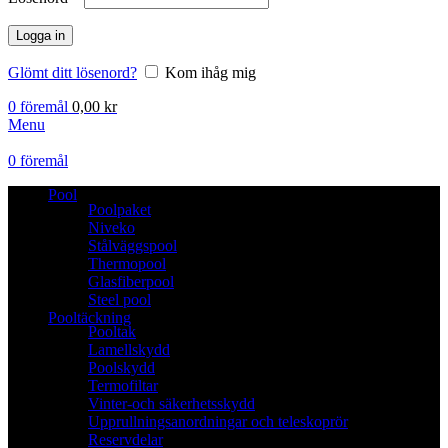
Logga in
Glömt ditt lösenord?
Kom ihåg mig
0
föremål
0,00
kr
Menu
0
föremål
Pool
Poolpaket
Niveko
Stålväggspool
Thermopool
Glasfiberpool
Steel pool
Pooltäckning
Pooltak
Lamellskydd
Poolskydd
Termofiltar
Vinter-och säkerhetsskydd
Upprullningsanordningar och teleskoprör
Reservdelar