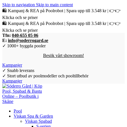
Skip to navigation
Skip to main content
🛍️ Kampanj & REA på Poolrobot | Spara upp till 3.548 kr | 👉👉
Klicka och se priser
🛍️ Kampanj & REA på Poolrobot | Spara upp till 3.548 kr | 👉👉
Klicka och se priser
Tfn:
040-655 05 06
E:
info@soderrogard.se
✓ 1000+ byggda pooler
Besök vårt showroom!
Kampanjer
✓ Snabb leverans
✓ Stort utbud av poolmodeller och pooltillbehör
Kampanjer
Pool
Viskan Spa & Garden
Viskan Spabad
S-serien