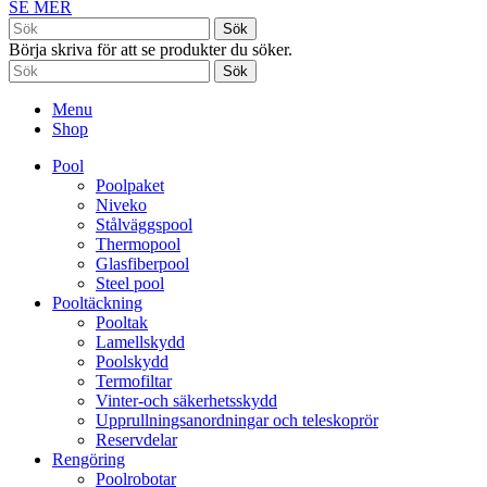
SE MER
Sök
Börja skriva för att se produkter du söker.
Sök
Menu
Shop
Pool
Poolpaket
Niveko
Stålväggspool
Thermopool
Glasfiberpool
Steel pool
Pooltäckning
Pooltak
Lamellskydd
Poolskydd
Termofiltar
Vinter-och säkerhetsskydd
Upprullningsanordningar och teleskoprör
Reservdelar
Rengöring
Poolrobotar