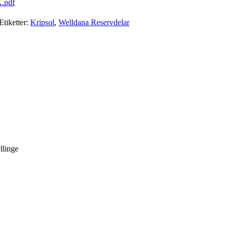
K.pdf
Etiketter:
Kripsol
,
Welldana Reservdelar
llinge