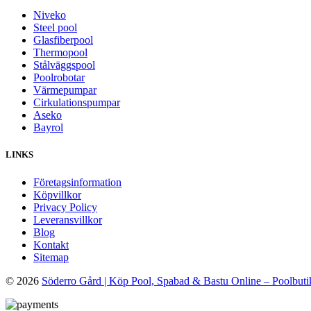
Niveko
Steel pool
Glasfiberpool
Thermopool
Stålväggspool
Poolrobotar
Värmepumpar
Cirkulationspumpar
Aseko
Bayrol
LINKS
Företagsinformation
Köpvillkor
Privacy Policy
Leveransvillkor
Blog
Kontakt
Sitemap
© 2026
Söderro Gård | Köp Pool, Spabad & Bastu Online – Poolbuti