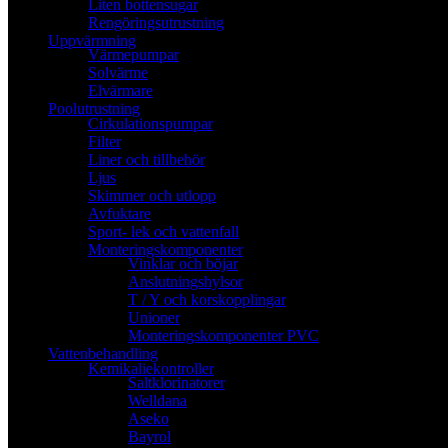
Liten bottensugar
Rengöringsutrustning
Uppvärmning
Värmepumpar
Solvärme
Elvärmare
Poolutrustning
Cirkulationspumpar
Filter
Liner och tillbehör
Ljus
Skimmer och utlopp
Avfuktare
Sport- lek och vattenfall
Monteringskomponenter
Vinklar och böjar
Anslutningshylsor
T / Y och korskopplingar
Unioner
Monteringskomponenter PVC
Vattenbehandling
Kemikaliekontroller
Saltklorinatorer
Welldana
Aseko
Bayrol