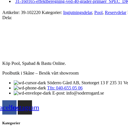
31-160165-effektberegning-ved-40-grader-primaer_SPEC_D
Artikelnr:
39-102220
Kategorier:
Ingjutningsdelar
,
Pool
,
Reservdelar
Dela:
Köp Pool, Spabad & Bastu Online.
Poolbutik i Skåne – Besök vårt showroom
Söderro Gård AB, Stortorget 13 F 235 31 Ve
Tfn: 040-655 05 06
E-post: info@soderrogard.se
acebook
Instagram
Kategorier