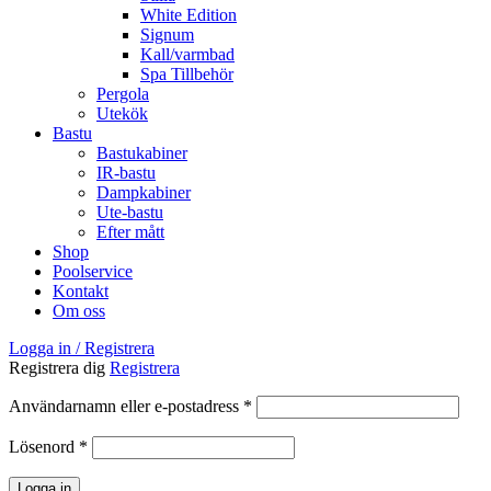
White Edition
Signum
Kall/varmbad
Spa Tillbehör
Pergola
Utekök
Bastu
Bastukabiner
IR-bastu
Dampkabiner
Ute-bastu
Efter mått
Shop
Poolservice
Kontakt
Om oss
Logga in / Registrera
Registrera dig
Registrera
Obligatoriskt
Användarnamn eller e-postadress
*
Obligatoriskt
Lösenord
*
Logga in