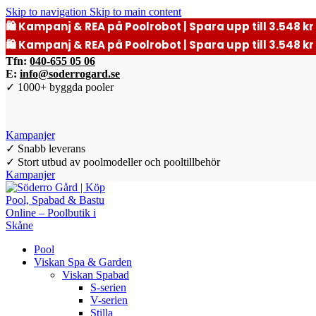
Skip to navigation
Skip to main content
🛍️ Kampanj & REA på Poolrobot | Spara upp till 3.548 kr 
🛍️ Kampanj & REA på Poolrobot | Spara upp till 3.548 kr 
Tfn:
040-655 05 06
E:
info@soderrogard.se
✓ 1000+ byggda pooler
Kampanjer
✓ Snabb leverans
✓ Stort utbud av poolmodeller och pooltillbehör
Kampanjer
Pool
Viskan Spa & Garden
Viskan Spabad
S-serien
V-serien
Stilla