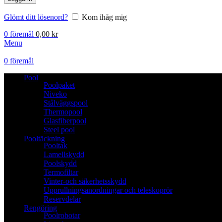
Glömt ditt lösenord?
Kom ihåg mig
0
föremål
0,00
kr
Menu
0
föremål
Pool
Poolpaket
Niveko
Stålväggspool
Thermopool
Glasfiberpool
Steel pool
Pooltäckning
Pooltak
Lamellskydd
Poolskydd
Termofiltar
Vinter-och säkerhetsskydd
Upprullningsanordningar och teleskoprör
Reservdelar
Rengöring
Poolrobotar