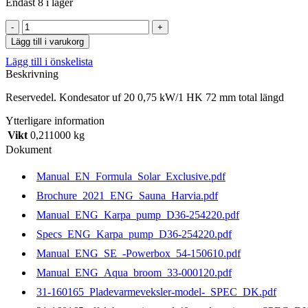
Endast 8 i lager
Kondesator
uf
Lägg till i varukorg
20
Lägg till i önskelista
0,75
Beskrivning
kW/1
HK
Reservedel. Kondesator uf 20 0,75 kW/1 HK 72 mm total längd
72
mm
Ytterligare information
total
Vikt
0,211000 kg
längd
mängd
Dokument
Manual_EN_Formula_Solar_Exclusive.pdf
Brochure_2021_ENG_Sauna_Harvia.pdf
Manual_ENG_Karpa_pump_D36-254220.pdf
Specs_ENG_Karpa_pump_D36-254220.pdf
Manual_ENG_SE_-Powerbox_54-150610.pdf
Manual_ENG_Aqua_broom_33-000120.pdf
31-160165_Pladevarmeveksler-model-_SPEC_DK.pdf