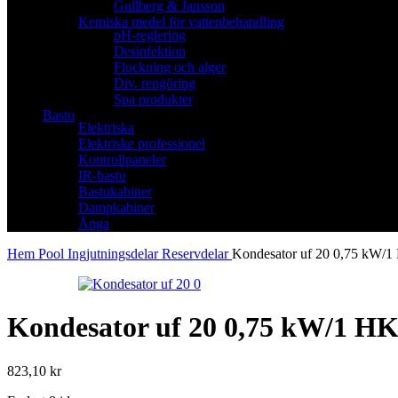
Gullberg & Jansson
Kemiska medel för vattenbehandling
pH-reglering
Desinfektion
Flockning och alger
Div. rengöring
Spa produkter
Bastu
Elektriska
Elektriske professionel
Kontrollpaneler
IR-bastu
Bastukabiner
Dampkabiner
Ånga
Hem
Pool
Ingjutningsdelar
Reservdelar
Kondesator uf 20 0,75 kW/1
Kondesator uf 20 0,75 kW/1 HK
823,10
kr