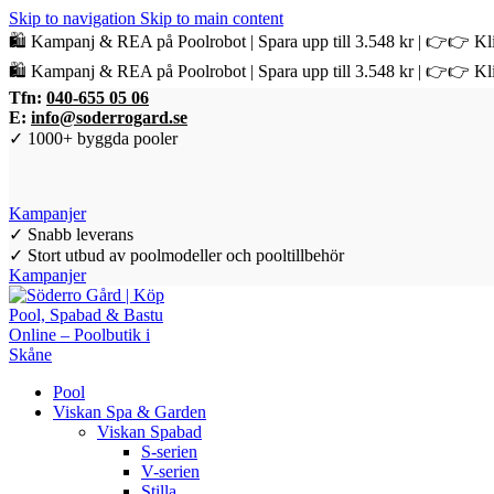
Skip to navigation
Skip to main content
🛍️ Kampanj & REA på Poolrobot | Spara upp till 3.548 kr | 👉👉 Kli
🛍️ Kampanj & REA på Poolrobot | Spara upp till 3.548 kr | 👉👉 Kli
Tfn:
040-655 05 06
E:
info@soderrogard.se
✓ 1000+ byggda pooler
Kampanjer
✓ Snabb leverans
✓ Stort utbud av poolmodeller och pooltillbehör
Kampanjer
Pool
Viskan Spa & Garden
Viskan Spabad
S-serien
V-serien
Stilla