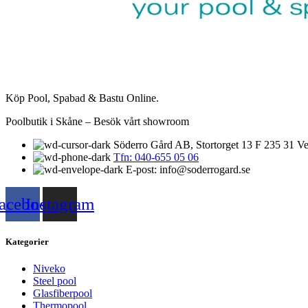
Köp Pool, Spabad & Bastu Online.
Poolbutik i Skåne – Besök vårt showroom
Söderro Gård AB, Stortorget 13 F 235 31 Ve
Tfn: 040-655 05 06
E-post: info@soderrogard.se
acebook
Instagram
Kategorier
Niveko
Steel pool
Glasfiberpool
Thermopool