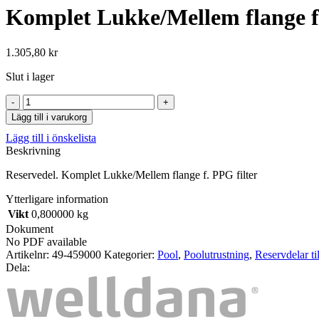
Komplet Lukke/Mellem flange f.
1.305,80
kr
Slut i lager
Komplet
Lukke/Mellem
Lägg till i varukorg
flange
Lägg till i önskelista
f.
Beskrivning
PPG
filter
Reservedel. Komplet Lukke/Mellem flange f. PPG filter
mängd
Ytterligare information
Vikt
0,800000 kg
Dokument
No PDF available
Artikelnr:
49-459000
Kategorier:
Pool
,
Poolutrustning
,
Reservdelar ti
Dela: