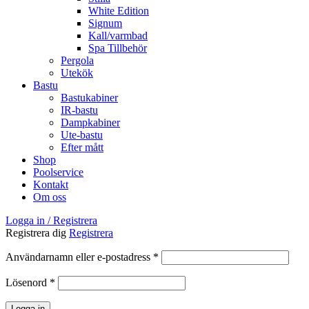
White Edition
Signum
Kall/varmbad
Spa Tillbehör
Pergola
Utekök
Bastu
Bastukabiner
IR-bastu
Dampkabiner
Ute-bastu
Efter mått
Shop
Poolservice
Kontakt
Om oss
Logga in / Registrera
Registrera dig
Registrera
Obligatoriskt
Användarnamn eller e-postadress
*
Obligatoriskt
Lösenord
*
Logga in