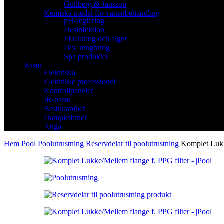
Gullberg & Jansson
Kemiska medel för vattenbehandling
pH-reglering
Desinfektion
Flockning och alger
Div. rengöring
Spa produkter
Bastu
Elektriska
Elektriske professionel
Kontrollpaneler
IR-bastu
Bastukabiner
Dampkabiner
Ånga
Hem
Pool
Poolutrustning
Reservdelar til poolutrustning
Komplet Lukk