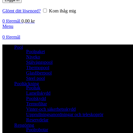
Glömt ditt lösenord?
Kom ihåg mig
0
föremål
0,00
kr
Menu
0
föremål
Pool
Poolpaket
Niveko
Stålväggspool
Thermopool
Glasfiberpool
Steel pool
Pooltäckning
Pooltak
Lamellskydd
Poolskydd
Termofiltar
Vinter-och säkerhetsskydd
Upprullningsanordningar och teleskoprör
Reservdelar
Rengöring
Poolrobotar