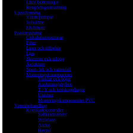
Liten bottensugar
Rengöringsutrustning
Uppvärmning
Värmepumpar
Solvärme
Elvärmare
Poolutrustning
Cirkulationspumpar
Filter
Liner och tillbehör
Ljus
Skimmer och utlopp
Avfuktare
Sport- lek och vattenfall
Monteringskomponenter
Vinklar och böjar
Anslutningshylsor
T / Y och korskopplingar
Unioner
Monteringskomponenter PVC
Vattenbehandling
Kemikaliekontroller
Saltklorinatorer
Welldana
Aseko
Bayrol