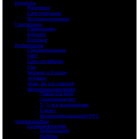
Rengöring
Poolrobotar
Liten bottensugar
Rengöringsutrustning
Uppvärmning
Värmepumpar
Solvärme
Elvärmare
Poolutrustning
Cirkulationspumpar
Filter
Liner och tillbehör
Ljus
Skimmer och utlopp
Avfuktare
Sport- lek och vattenfall
Monteringskomponenter
Vinklar och böjar
Anslutningshylsor
T / Y och korskopplingar
Unioner
Monteringskomponenter PVC
Vattenbehandling
Kemikaliekontroller
Saltklorinatorer
Welldana