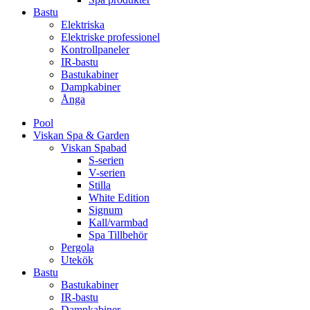
Bastu
Elektriska
Elektriske professionel
Kontrollpaneler
IR-bastu
Bastukabiner
Dampkabiner
Ånga
Pool
Viskan Spa & Garden
Viskan Spabad
S-serien
V-serien
Stilla
White Edition
Signum
Kall/varmbad
Spa Tillbehör
Pergola
Utekök
Bastu
Bastukabiner
IR-bastu
Dampkabiner