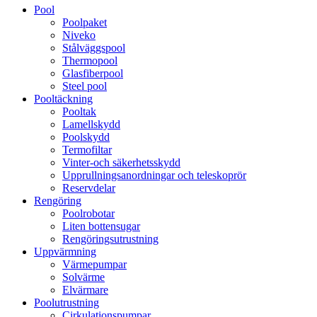
Pool
Poolpaket
Niveko
Stålväggspool
Thermopool
Glasfiberpool
Steel pool
Pooltäckning
Pooltak
Lamellskydd
Poolskydd
Termofiltar
Vinter-och säkerhetsskydd
Upprullningsanordningar och teleskoprör
Reservdelar
Rengöring
Poolrobotar
Liten bottensugar
Rengöringsutrustning
Uppvärmning
Värmepumpar
Solvärme
Elvärmare
Poolutrustning
Cirkulationspumpar