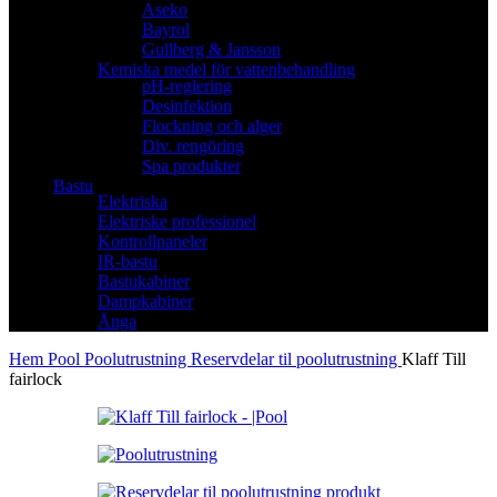
Aseko
Bayrol
Gullberg & Jansson
Kemiska medel för vattenbehandling
pH-reglering
Desinfektion
Flockning och alger
Div. rengöring
Spa produkter
Bastu
Elektriska
Elektriske professionel
Kontrollpaneler
IR-bastu
Bastukabiner
Dampkabiner
Ånga
Hem
Pool
Poolutrustning
Reservdelar til poolutrustning
Klaff Till
fairlock