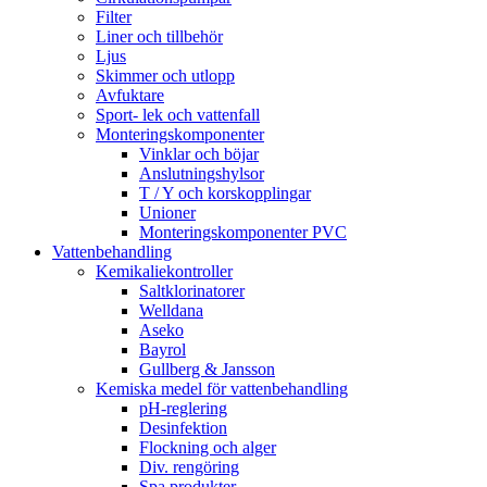
Filter
Liner och tillbehör
Ljus
Skimmer och utlopp
Avfuktare
Sport- lek och vattenfall
Monteringskomponenter
Vinklar och böjar
Anslutningshylsor
T / Y och korskopplingar
Unioner
Monteringskomponenter PVC
Vattenbehandling
Kemikaliekontroller
Saltklorinatorer
Welldana
Aseko
Bayrol
Gullberg & Jansson
Kemiska medel för vattenbehandling
pH-reglering
Desinfektion
Flockning och alger
Div. rengöring
Spa produkter