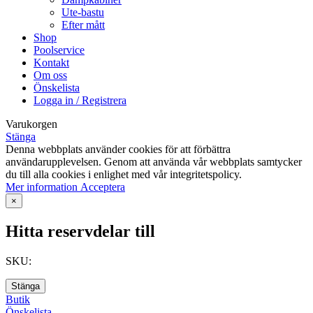
Ute-bastu
Efter mått
Shop
Poolservice
Kontakt
Om oss
Önskelista
Logga in / Registrera
Varukorgen
Stänga
Denna webbplats använder cookies för att förbättra
användarupplevelsen. Genom att använda vår webbplats samtycker
du till alla cookies i enlighet med vår integritetspolicy.
Mer
Mer information
Acceptera
information
×
Hitta reservdelar till
SKU:
Stänga
Butik
Önskelista