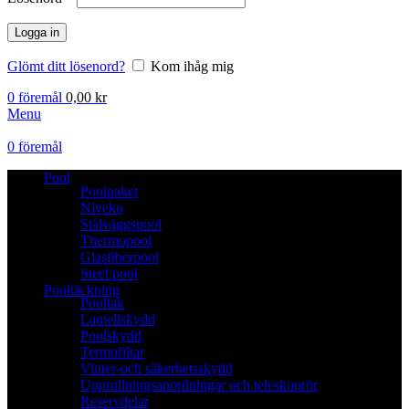
Logga in
Glömt ditt lösenord?
Kom ihåg mig
0
föremål
0,00
kr
Menu
0
föremål
Pool
Poolpaket
Niveko
Stålväggspool
Thermopool
Glasfiberpool
Steel pool
Pooltäckning
Pooltak
Lamellskydd
Poolskydd
Termofiltar
Vinter-och säkerhetsskydd
Upprullningsanordningar och teleskoprör
Reservdelar