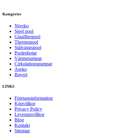
Kategorier
Niveko
Steel pool
Glasfiberpool
Thermopool
Stålväggspool
Poolrobotar
Värmepumpar
Cirkulationspumpar
Aseko
Bayrol
LINKS
Företagsinformation
Köpvillkor
Privacy Policy
Leveransvillkor
Blog
Kontakt
Sitemap