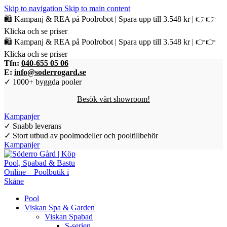
Skip to navigation
Skip to main content
🛍️ Kampanj & REA på Poolrobot | Spara upp till 3.548 kr | 👉👉
Klicka och se priser
🛍️ Kampanj & REA på Poolrobot | Spara upp till 3.548 kr | 👉👉
Klicka och se priser
Tfn:
040-655 05 06
E:
info@soderrogard.se
✓ 1000+ byggda pooler
Besök vårt showroom!
Kampanjer
✓ Snabb leverans
✓ Stort utbud av poolmodeller och pooltillbehör
Kampanjer
Pool
Viskan Spa & Garden
Viskan Spabad
S-serien