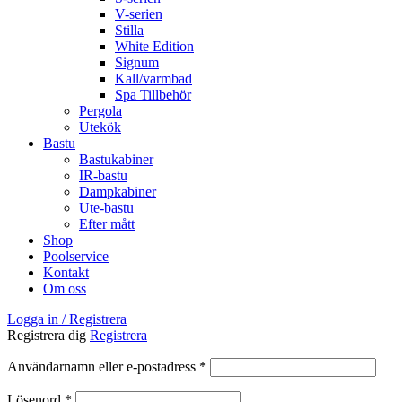
V-serien
Stilla
White Edition
Signum
Kall/varmbad
Spa Tillbehör
Pergola
Utekök
Bastu
Bastukabiner
IR-bastu
Dampkabiner
Ute-bastu
Efter mått
Shop
Poolservice
Kontakt
Om oss
Logga in / Registrera
Registrera dig
Registrera
Obligatoriskt
Användarnamn eller e-postadress
*
Obligatoriskt
Lösenord
*