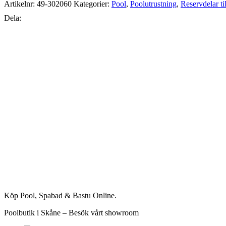
Artikelnr:
49-302060
Kategorier:
Pool
,
Poolutrustning
,
Reservdelar ti
Dela:
Köp Pool, Spabad & Bastu Online.
Poolbutik i Skåne – Besök vårt showroom