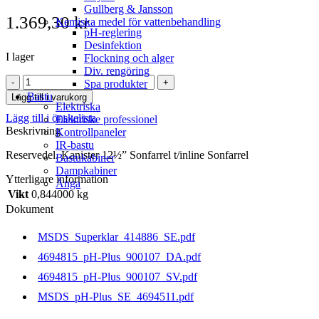
Gullberg & Jansson
1.369,30
kr
Kemiska medel för vattenbehandling
pH-reglering
Desinfektion
I lager
Flockning och alger
Div. rengöring
Kanister
Spa produkter
12½"
Bastu
Lägg till i varukorg
Sonfarrel
Elektriska
Lägg till i önskelista
t/inline
Elektriske professionel
Beskrivning
Sonfarrel
Kontrollpaneler
mängd
IR-bastu
Reservedel. Kanister 12½” Sonfarrel t/inline Sonfarrel
Bastukabiner
Dampkabiner
Ytterligare information
Ånga
Vikt
0,844000 kg
Dokument
MSDS_Superklar_414886_SE.pdf
4694815_pH-Plus_900107_DA.pdf
4694815_pH-Plus_900107_SV.pdf
MSDS_pH-Plus_SE_4694511.pdf