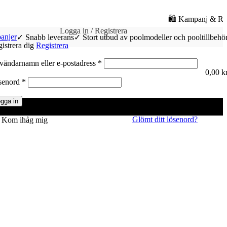
🛍️ Kampanj & REA på Poolrobot | Spara upp till 3.
Logga in / Registrera
anjer
✓ Snabb leverans
✓ Stort utbud av poolmodeller och pooltillbehö
istrera dig
Registrera
Obligatoriskt
ändarnamn eller e-postadress
*
0,00
k
Obligatoriskt
senord
*
gga in
Glömt ditt lösenord?
Kom ihåg mig