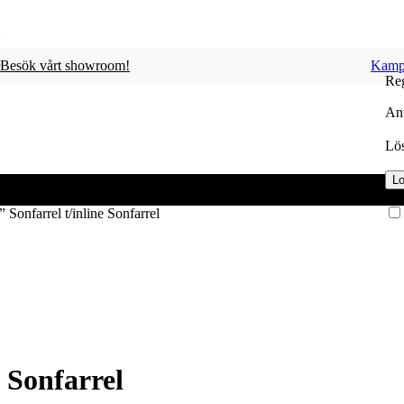
Besök vårt showroom!
Kamp
Reg
Anv
Lö
Lo
 Sonfarrel t/inline Sonfarrel
 Sonfarrel