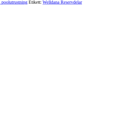
l poolutrustning
Etikett:
Welldana Reservdelar