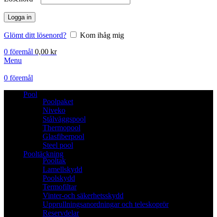
Logga in
Glömt ditt lösenord?
Kom ihåg mig
0
föremål
0,00
kr
Menu
0
föremål
Pool
Poolpaket
Niveko
Stålväggspool
Thermopool
Glasfiberpool
Steel pool
Pooltäckning
Pooltak
Lamellskydd
Poolskydd
Termofiltar
Vinter-och säkerhetsskydd
Upprullningsanordningar och teleskoprör
Reservdelar