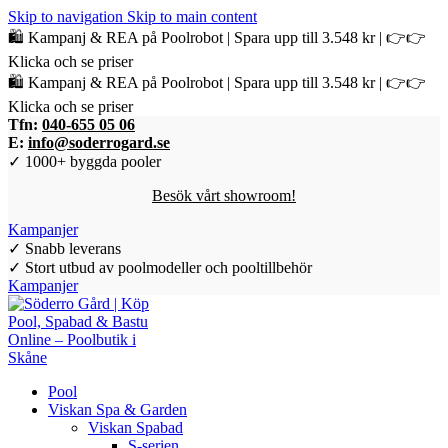
Skip to navigation
Skip to main content
🛍️ Kampanj & REA på Poolrobot | Spara upp till 3.548 kr | 👉👉
Klicka och se priser
🛍️ Kampanj & REA på Poolrobot | Spara upp till 3.548 kr | 👉👉
Klicka och se priser
Tfn:
040-655 05 06
E:
info@soderrogard.se
✓ 1000+ byggda pooler
Besök vårt showroom!
Kampanjer
✓ Snabb leverans
✓ Stort utbud av poolmodeller och pooltillbehör
Kampanjer
Pool
Viskan Spa & Garden
Viskan Spabad
S-serien