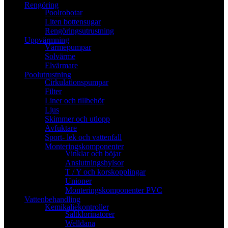
Rengöring
Poolrobotar
Liten bottensugar
Rengöringsutrustning
Uppvärmning
Värmepumpar
Solvärme
Elvärmare
Poolutrustning
Cirkulationspumpar
Filter
Liner och tillbehör
Ljus
Skimmer och utlopp
Avfuktare
Sport- lek och vattenfall
Monteringskomponenter
Vinklar och böjar
Anslutningshylsor
T / Y och korskopplingar
Unioner
Monteringskomponenter PVC
Vattenbehandling
Kemikaliekontroller
Saltklorinatorer
Welldana