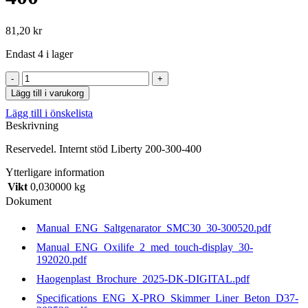
81,20
kr
Endast 4 i lager
Internt
stöd
Lägg till i varukorg
Liberty
Lägg till i önskelista
200-
Beskrivning
300-
400
Reservedel. Internt stöd Liberty 200-300-400
mängd
Ytterligare information
Vikt
0,030000 kg
Dokument
Manual_ENG_Saltgenarator_SMC30_30-300520.pdf
Manual_ENG_Oxilife_2_med_touch-display_30-
192020.pdf
Haogenplast_Brochure_2025-DK-DIGITAL.pdf
Specifications_ENG_X-PRO_Skimmer_Liner_Beton_D37-