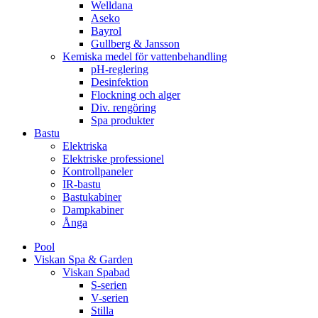
Welldana
Aseko
Bayrol
Gullberg & Jansson
Kemiska medel för vattenbehandling
pH-reglering
Desinfektion
Flockning och alger
Div. rengöring
Spa produkter
Bastu
Elektriska
Elektriske professionel
Kontrollpaneler
IR-bastu
Bastukabiner
Dampkabiner
Ånga
Pool
Viskan Spa & Garden
Viskan Spabad
S-serien
V-serien
Stilla