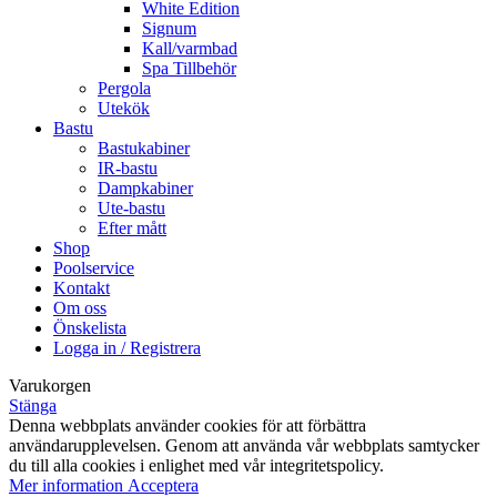
White Edition
Signum
Kall/varmbad
Spa Tillbehör
Pergola
Utekök
Bastu
Bastukabiner
IR-bastu
Dampkabiner
Ute-bastu
Efter mått
Shop
Poolservice
Kontakt
Om oss
Önskelista
Logga in / Registrera
Varukorgen
Stänga
Denna webbplats använder cookies för att förbättra
användarupplevelsen. Genom att använda vår webbplats samtycker
du till alla cookies i enlighet med vår integritetspolicy.
Mer
Mer information
Acceptera