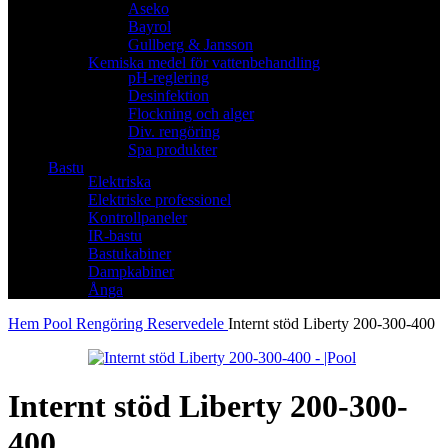
Aseko
Bayrol
Gullberg & Jansson
Kemiska medel för vattenbehandling
pH-reglering
Desinfektion
Flockning och alger
Div. rengöring
Spa produkter
Bastu
Elektriska
Elektriske professionel
Kontrollpaneler
IR-bastu
Bastukabiner
Dampkabiner
Ånga
Hem
Pool
Rengöring
Reservedele
Internt stöd Liberty 200-300-400
Internt stöd Liberty 200-300-
400