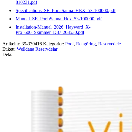
810231.pdf
Specifications_SE_PortaSauna_HEX_53-100000.pdf
Manual_SE_PortaSauna_Hex_53-100000.pdf
Installation-Manual_2026_Hayward_X-
Pro_600_Skimmer_D37-203530.pdf
Artikelnr:
39-330416
Kategorier:
Pool
,
Rengöring
,
Reservedele
Etikett:
Welldana Reservdelar
Dela: