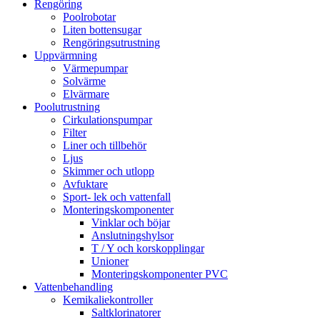
Rengöring
Poolrobotar
Liten bottensugar
Rengöringsutrustning
Uppvärmning
Värmepumpar
Solvärme
Elvärmare
Poolutrustning
Cirkulationspumpar
Filter
Liner och tillbehör
Ljus
Skimmer och utlopp
Avfuktare
Sport- lek och vattenfall
Monteringskomponenter
Vinklar och böjar
Anslutningshylsor
T / Y och korskopplingar
Unioner
Monteringskomponenter PVC
Vattenbehandling
Kemikaliekontroller
Saltklorinatorer