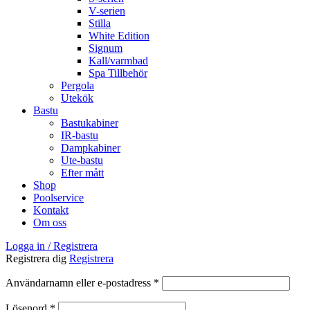
V-serien
Stilla
White Edition
Signum
Kall/varmbad
Spa Tillbehör
Pergola
Utekök
Bastu
Bastukabiner
IR-bastu
Dampkabiner
Ute-bastu
Efter mått
Shop
Poolservice
Kontakt
Om oss
Logga in / Registrera
Registrera dig
Registrera
Obligatoriskt
Användarnamn eller e-postadress
*
Obligatoriskt
Lösenord
*