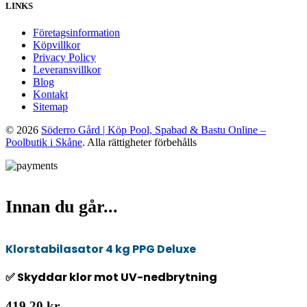
LINKS
Företagsinformation
Köpvillkor
Privacy Policy
Leveransvillkor
Blog
Kontakt
Sitemap
© 2026
Söderro Gård | Köp Pool, Spabad & Bastu Online –
Poolbutik i Skåne
. Alla rättigheter förbehålls
Innan du går...
Klorstabilasator 4 kg PPG Deluxe
✅ Skyddar klor mot UV-nedbrytning
419,20 kr