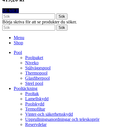
SE MER
Sök
Börja skriva för att se produkter du söker.
Sök
Menu
Shop
Pool
Poolpaket
Niveko
Stålväggspool
Thermopool
Glasfiberpool
Steel pool
Pooltäckning
Pooltak
Lamellskydd
Poolskydd
Termofiltar
Vinter-och säkerhetsskydd
Upprullningsanordningar och teleskoprör
Reservdelar