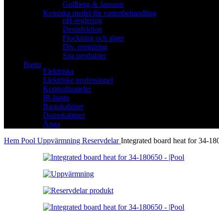
Gullberg & Jansson
Kemiska medel för vattenbehandling
pH-reglering
Desinfektion
Flockning och alger
Div. rengöring
Spa produkter
Bastu
Elektriska
Elektriske professionel
Kontrollpaneler
IR-bastu
Bastukabiner
Dampkabiner
Ånga
Hem
Pool
Uppvärmning
Reservdelar
Integrated board heat for 34-1