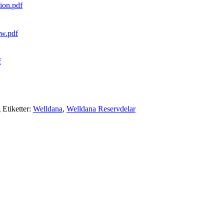
on.pdf
ew.pdf
f
g
Etiketter:
Welldana
,
Welldana Reservdelar