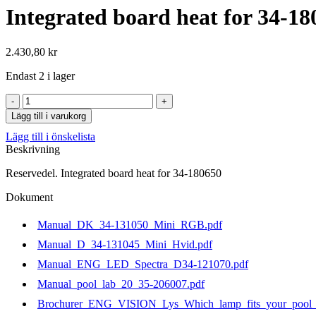
Integrated board heat for 34-18
2.430,80
kr
Endast 2 i lager
Integrated
board
Lägg till i varukorg
heat
Lägg till i önskelista
for
Beskrivning
34-
180650
Reservedel. Integrated board heat for 34-180650
mängd
Dokument
Manual_DK_34-131050_Mini_RGB.pdf
Manual_D_34-131045_Mini_Hvid.pdf
Manual_ENG_LED_Spectra_D34-121070.pdf
Manual_pool_lab_20_35-206007.pdf
Brochurer_ENG_VISION_Lys_Which_lamp_fits_your_pool_b