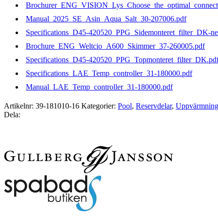
Brochurer_ENG_VISION_Lys_Choose_the_optimal_connecti
Manual_2025_SE_Asin_Aqua_Salt_30-207006.pdf
Specifications_D45-420520_PPG_Sidemonteret_filter_DK-n
Brochure_ENG_Weltcio_A600_Skimmer_37-260005.pdf
Specifications_D45-420520_PPG_Topmonteret_filter_DK.pd
Specifications_LAE_Temp_controller_31-180000.pdf
Manual_LAE_Temp_controller_31-180000.pdf
Artikelnr:
39-181010-16
Kategorier:
Pool
,
Reservdelar
,
Uppvärmnin
Dela: