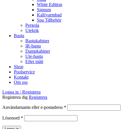
White Edition
Signum
Kall/varmbad
Spa Tillbehör
Pergola
Utekök
Bastu
Bastukabiner
IR-bastu
Dampkabiner
Ute-bastu
Efter mått
Shop
Poolservice
Kontakt
Om oss
Logga in / Registrera
Registrera dig
Registrera
Obligatoriskt
Användarnamn eller e-postadress
*
Obligatoriskt
Lösenord
*
Logga in