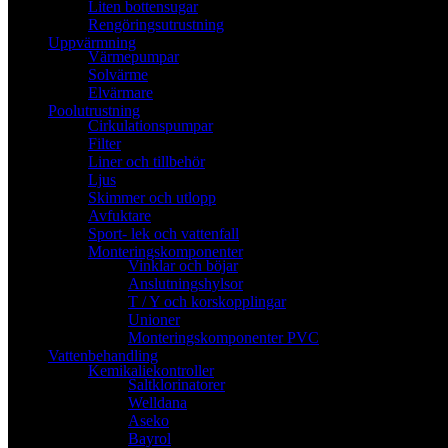
Liten bottensugar
Rengöringsutrustning
Uppvärmning
Värmepumpar
Solvärme
Elvärmare
Poolutrustning
Cirkulationspumpar
Filter
Liner och tillbehör
Ljus
Skimmer och utlopp
Avfuktare
Sport- lek och vattenfall
Monteringskomponenter
Vinklar och böjar
Anslutningshylsor
T / Y och korskopplingar
Unioner
Monteringskomponenter PVC
Vattenbehandling
Kemikaliekontroller
Saltklorinatorer
Welldana
Aseko
Bayrol