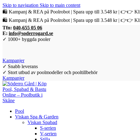
Skip to navigation
Skip to main content
🛍️ Kampanj & REA på Poolrobot | Spara upp till 3.548 kr | 👉👉 Kli
🛍️ Kampanj & REA på Poolrobot | Spara upp till 3.548 kr | 👉👉 Kli
Tfn:
040-655 05 06
E:
info@soderrogard.se
✓ 1000+ byggda pooler
Kampanjer
✓ Snabb leverans
✓ Stort utbud av poolmodeller och pooltillbehör
Kampanjer
Pool
Viskan Spa & Garden
Viskan Spabad
S-serien
V-serien
Stilla