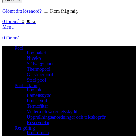
Glömt ditt lösenord?
Kom ihåg mig
0
föremål
0,00
kr
Menu
0
föremål
Pool
Poolpaket
Niveko
Stålväggspool
Thermopool
Glasfiberpool
Steel pool
Pooltäckning
Pooltak
Lamellskydd
Poolskydd
Termofiltar
Vinter-och säkerhetsskydd
Upprullningsanordningar och teleskoprör
Reservdelar
Rengöring
Poolrobotar