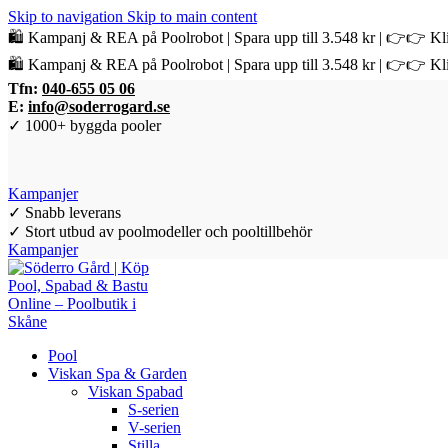
Skip to navigation
Skip to main content
🛍️ Kampanj & REA på Poolrobot | Spara upp till 3.548 kr | 👉👉 Kli
🛍️ Kampanj & REA på Poolrobot | Spara upp till 3.548 kr | 👉👉 Kli
Tfn:
040-655 05 06
E:
info@soderrogard.se
✓ 1000+ byggda pooler
Kampanjer
✓ Snabb leverans
✓ Stort utbud av poolmodeller och pooltillbehör
Kampanjer
Pool
Viskan Spa & Garden
Viskan Spabad
S-serien
V-serien
Stilla