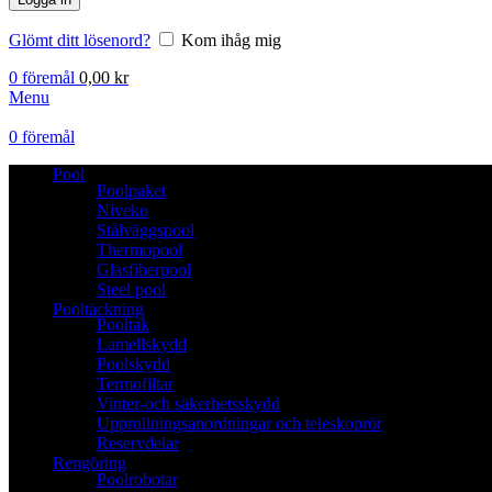
Glömt ditt lösenord?
Kom ihåg mig
0
föremål
0,00
kr
Menu
0
föremål
Pool
Poolpaket
Niveko
Stålväggspool
Thermopool
Glasfiberpool
Steel pool
Pooltäckning
Pooltak
Lamellskydd
Poolskydd
Termofiltar
Vinter-och säkerhetsskydd
Upprullningsanordningar och teleskoprör
Reservdelar
Rengöring
Poolrobotar