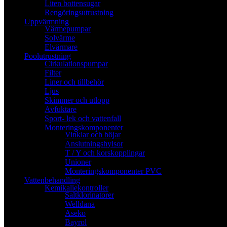
Liten bottensugar
Rengöringsutrustning
Uppvärmning
Värmepumpar
Solvärme
Elvärmare
Poolutrustning
Cirkulationspumpar
Filter
Liner och tillbehör
Ljus
Skimmer och utlopp
Avfuktare
Sport- lek och vattenfall
Monteringskomponenter
Vinklar och böjar
Anslutningshylsor
T / Y och korskopplingar
Unioner
Monteringskomponenter PVC
Vattenbehandling
Kemikaliekontroller
Saltklorinatorer
Welldana
Aseko
Bayrol