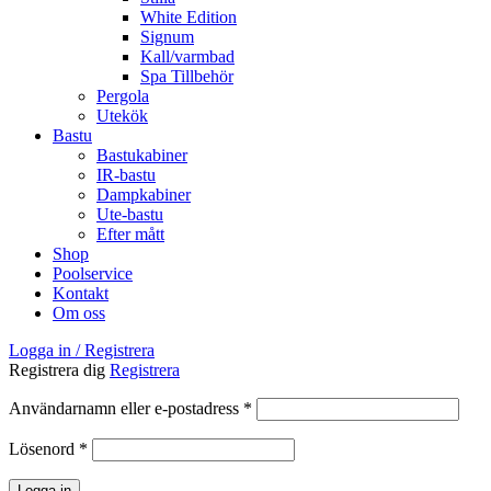
White Edition
Signum
Kall/varmbad
Spa Tillbehör
Pergola
Utekök
Bastu
Bastukabiner
IR-bastu
Dampkabiner
Ute-bastu
Efter mått
Shop
Poolservice
Kontakt
Om oss
Logga in / Registrera
Registrera dig
Registrera
Obligatoriskt
Användarnamn eller e-postadress
*
Obligatoriskt
Lösenord
*
Logga in