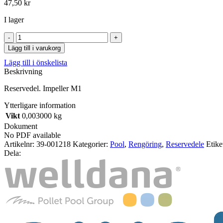
47,50
kr
I lager
Impeller
M1
Lägg till i varukorg
mängd
Lägg till i önskelista
Beskrivning
Reservedel. Impeller M1
Ytterligare information
Vikt
0,003000 kg
Dokument
No PDF available
Artikelnr:
39-001218
Kategorier:
Pool
,
Rengöring
,
Reservedele
Etiket
Dela: