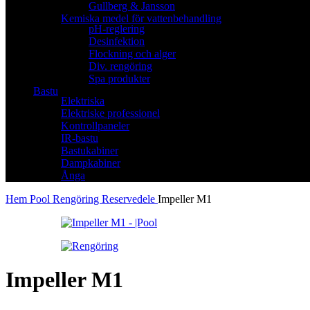
Gullberg & Jansson
Kemiska medel för vattenbehandling
pH-reglering
Desinfektion
Flockning och alger
Div. rengöring
Spa produkter
Bastu
Elektriska
Elektriske professionel
Kontrollpaneler
IR-bastu
Bastukabiner
Dampkabiner
Ånga
Hem
Pool
Rengöring
Reservedele
Impeller M1
Impeller M1