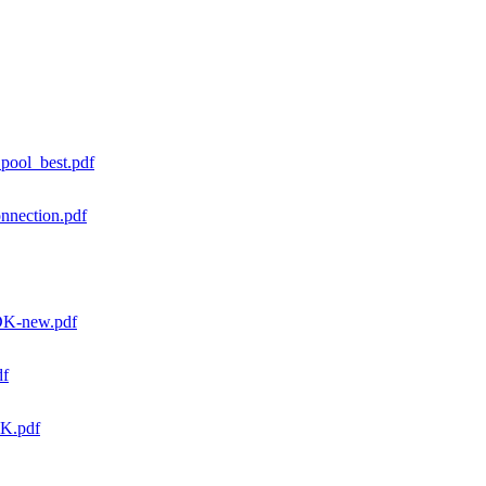
ool_best.pdf
nection.pdf
DK-new.pdf
df
DK.pdf