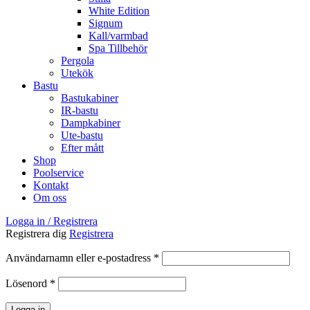
White Edition
Signum
Kall/varmbad
Spa Tillbehör
Pergola
Utekök
Bastu
Bastukabiner
IR-bastu
Dampkabiner
Ute-bastu
Efter mått
Shop
Poolservice
Kontakt
Om oss
Logga in / Registrera
Registrera dig
Registrera
Obligatoriskt
Användarnamn eller e-postadress
*
Obligatoriskt
Lösenord
*
Logga in