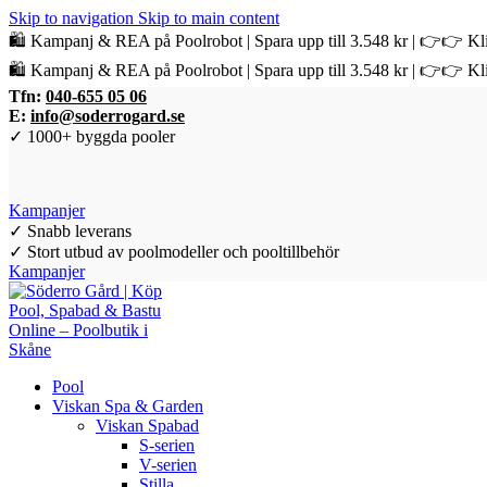
Skip to navigation
Skip to main content
🛍️ Kampanj & REA på Poolrobot | Spara upp till 3.548 kr | 👉👉 Kli
🛍️ Kampanj & REA på Poolrobot | Spara upp till 3.548 kr | 👉👉 Kli
Tfn:
040-655 05 06
E:
info@soderrogard.se
✓ 1000+ byggda pooler
Kampanjer
✓ Snabb leverans
✓ Stort utbud av poolmodeller och pooltillbehör
Kampanjer
Pool
Viskan Spa & Garden
Viskan Spabad
S-serien
V-serien
Stilla