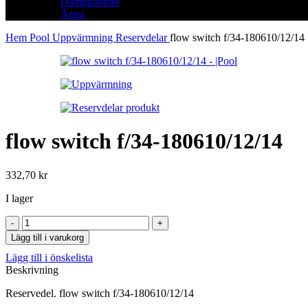
Dampkabiner
Ånga
Hem
Pool
Uppvärmning
Reservdelar
flow switch f/34-180610/12/14
flow switch f/34-180610/12/14
332,70
kr
I lager
flow
switch
Lägg till i varukorg
f/34-
Lägg till i önskelista
180610/12/14
Beskrivning
mängd
Reservedel. flow switch f/34-180610/12/14