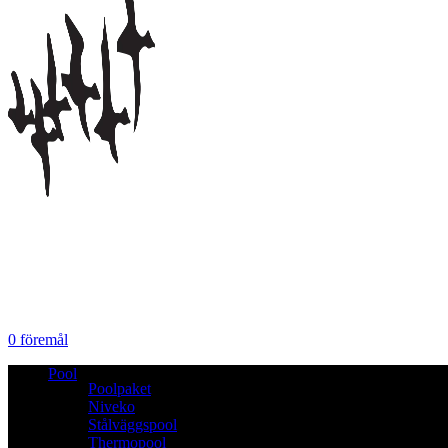
0
föremål
Pool
Poolpaket
Niveko
Stålväggspool
Thermopool