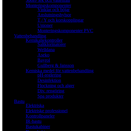
Sport- lek och vattenfall
Monteringskomponenter
Vinklar och böjar
Anslutningshylsor
T / Y och korskopplingar
Unioner
Monteringskomponenter PVC
Vattenbehandling
Kemikaliekontroller
Saltklorinatorer
Welldana
Aseko
Bayrol
Gullberg & Jansson
Kemiska medel för vattenbehandling
pH-reglering
Desinfektion
Flockning och alger
Div. rengöring
Spa produkter
Bastu
Elektriska
Elektriske professionel
Kontrollpaneler
IR-bastu
Bastukabiner