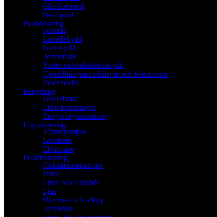
Glasfiberpool
Steel pool
Pooltäckning
Pooltak
Lamellskydd
Poolskydd
Termofiltar
Vinter-och säkerhetsskydd
Upprullningsanordningar och teleskoprör
Reservdelar
Rengöring
Poolrobotar
Liten bottensugar
Rengöringsutrustning
Uppvärmning
Värmepumpar
Solvärme
Elvärmare
Poolutrustning
Cirkulationspumpar
Filter
Liner och tillbehör
Ljus
Skimmer och utlopp
Avfuktare