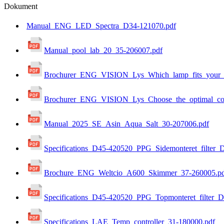
Dokument
Manual_ENG_LED_Spectra_D34-121070.pdf
Manual_pool_lab_20_35-206007.pdf
Brochurer_ENG_VISION_Lys_Which_lamp_fits_your_p
Brochurer_ENG_VISION_Lys_Choose_the_optimal_con
Manual_2025_SE_Asin_Aqua_Salt_30-207006.pdf
Specifications_D45-420520_PPG_Sidemonteret_filter_
Brochure_ENG_Weltcio_A600_Skimmer_37-260005.p
Specifications_D45-420520_PPG_Topmonteret_filter_
Specifications_LAE_Temp_controller_31-180000.pdf