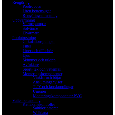
Rengöring
Poolrobotar
Liten bottensugar
Rengöringsutrustning
Uppvärmning
Värmepumpar
Solvärme
Elvärmare
Poolutrustning
Cirkulationspumpar
Filter
Liner och tillbehör
Ljus
Skimmer och utlopp
Avfuktare
Sport- lek och vattenfall
Monteringskomponenter
Vinklar och böjar
Anslutningshylsor
T / Y och korskopplingar
Unioner
Monteringskomponenter PVC
Vattenbehandling
Kemikaliekontroller
Saltklorinatorer
Welldana