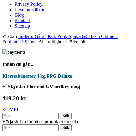
Privacy Policy
Leveransvillkor
Blog
Kontakt
Sitemap
© 2026
Söderro Gård | Köp Pool, Spabad & Bastu Online –
Poolbutik i Skåne
. Alla rättigheter förbehålls
Innan du går...
Klorstabilasator 4 kg PPG Deluxe
✅ Skyddar klor mot UV-nedbrytning
419,20 kr
SE MER
Sök
Börja skriva för att se produkter du söker.
Sök