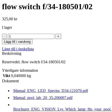
flow switch f/34-180501/02
325,00
kr
I lager
flow
switch
Lägg till i varukorg
f/34-
Lägg till i önskelista
180501/02
Beskrivning
mängd
Reservedel. flow switch f/34-180501/02
Ytterligare information
Vikt
0,040000 kg
Dokument
Manual_ENG_LED_Spectra_D34-121070.pdf
Manual_pool_lab_20_35-206007.pdf
Brochurer_ENG_VISION_Lys_Which_lamp_fits_your_pool_b