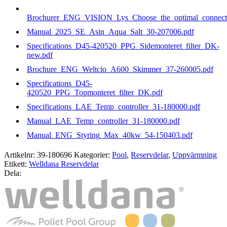
Brochurer_ENG_VISION_Lys_Choose_the_optimal_connecti
Manual_2025_SE_Asin_Aqua_Salt_30-207006.pdf
Specifications_D45-420520_PPG_Sidemonteret_filter_DK-
new.pdf
Brochure_ENG_Weltcio_A600_Skimmer_37-260005.pdf
Specifications_D45-
420520_PPG_Topmonteret_filter_DK.pdf
Specifications_LAE_Temp_controller_31-180000.pdf
Manual_LAE_Temp_controller_31-180000.pdf
Manual_ENG_Styring_Max_40kw_54-150403.pdf
Artikelnr:
39-180696
Kategorier:
Pool
,
Reservdelar
,
Uppvärmning
Etikett:
Welldana Reservdelar
Dela: