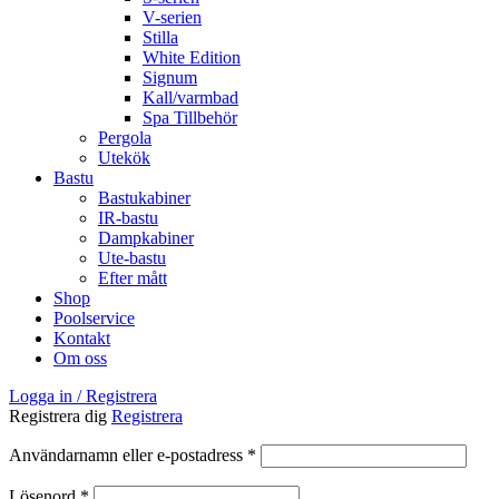
V-serien
Stilla
White Edition
Signum
Kall/varmbad
Spa Tillbehör
Pergola
Utekök
Bastu
Bastukabiner
IR-bastu
Dampkabiner
Ute-bastu
Efter mått
Shop
Poolservice
Kontakt
Om oss
Logga in / Registrera
Registrera dig
Registrera
Obligatoriskt
Användarnamn eller e-postadress
*
Obligatoriskt
Lösenord
*