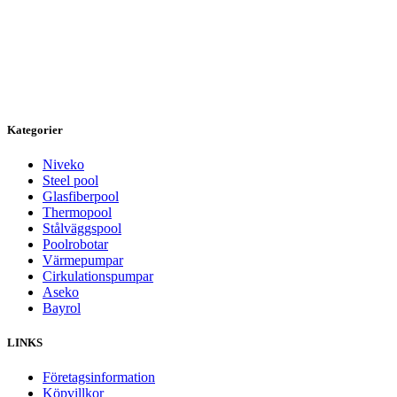
Kategorier
Niveko
Steel pool
Glasfiberpool
Thermopool
Stålväggspool
Poolrobotar
Värmepumpar
Cirkulationspumpar
Aseko
Bayrol
LINKS
Företagsinformation
Köpvillkor