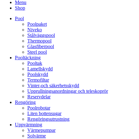
Menu
Shop
Pool
Poolpaket
Niveko
Stålväggspool
Thermopool
Glasfiberpool
Steel pool
Pooltäckning
Pooltak
Lamellskydd
Poolskydd
Termofiltar
Vinter-och säkerhetsskydd
Upprullningsanordningar och teleskoprör
Reservdelar
Rengöring
Poolrobotar
Liten bottensugar
Rengöringsutrustning
Uppvärmning
Värmepumpar
Solvärme