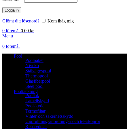
Logga in
Glömt ditt lösenord?
Kom ihåg mig
0
föremål
0,00
kr
Menu
0
föremål
Pool
Poolpaket
Niveko
Stålväggspool
Thermopool
Glasfiberpool
Steel pool
Pooltäckning
Pooltak
Lamellskydd
Poolskydd
Termofiltar
Vinter-och säkerhetsskydd
Upprullningsanordningar och teleskoprör
Reservdelar