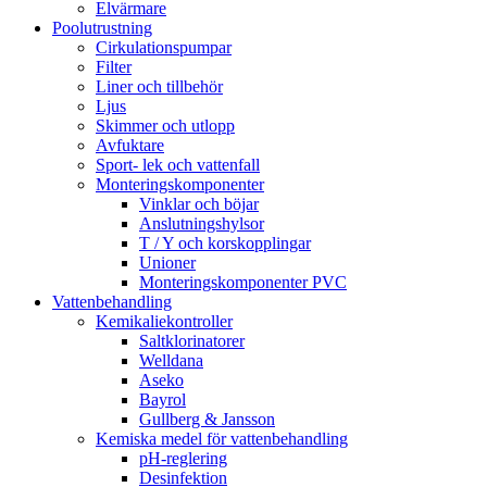
Elvärmare
Poolutrustning
Cirkulationspumpar
Filter
Liner och tillbehör
Ljus
Skimmer och utlopp
Avfuktare
Sport- lek och vattenfall
Monteringskomponenter
Vinklar och böjar
Anslutningshylsor
T / Y och korskopplingar
Unioner
Monteringskomponenter PVC
Vattenbehandling
Kemikaliekontroller
Saltklorinatorer
Welldana
Aseko
Bayrol
Gullberg & Jansson
Kemiska medel för vattenbehandling
pH-reglering
Desinfektion