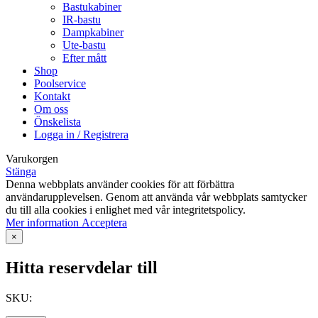
Bastukabiner
IR-bastu
Dampkabiner
Ute-bastu
Efter mått
Shop
Poolservice
Kontakt
Om oss
Önskelista
Logga in / Registrera
Varukorgen
Stänga
Denna webbplats använder cookies för att förbättra
användarupplevelsen. Genom att använda vår webbplats samtycker
du till alla cookies i enlighet med vår integritetspolicy.
Mer
Mer information
Acceptera
information
×
Hitta reservdelar till
SKU: