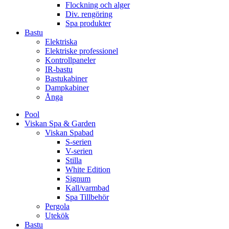
Flockning och alger
Div. rengöring
Spa produkter
Bastu
Elektriska
Elektriske professionel
Kontrollpaneler
IR-bastu
Bastukabiner
Dampkabiner
Ånga
Pool
Viskan Spa & Garden
Viskan Spabad
S-serien
V-serien
Stilla
White Edition
Signum
Kall/varmbad
Spa Tillbehör
Pergola
Utekök
Bastu