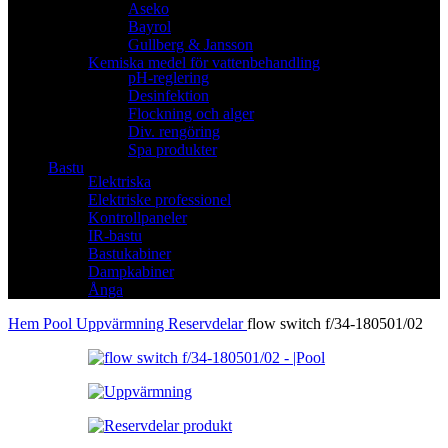
Aseko
Bayrol
Gullberg & Jansson
Kemiska medel för vattenbehandling
pH-reglering
Desinfektion
Flockning och alger
Div. rengöring
Spa produkter
Bastu
Elektriska
Elektriske professionel
Kontrollpaneler
IR-bastu
Bastukabiner
Dampkabiner
Ånga
Hem
Pool
Uppvärmning
Reservdelar
flow switch f/34-180501/02