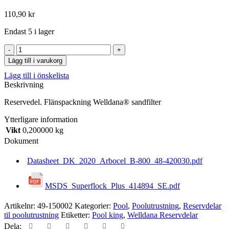
110,90
kr
Endast 5 i lager
Flänspackning
Welldana®
Lägg till i varukorg
sandfilter
Lägg till i önskelista
mängd
Beskrivning
Reservedel. Flänspackning Welldana® sandfilter
Ytterligare information
Vikt
0,200000 kg
Dokument
Datasheet_DK_2020_Arbocel_B-800_48-420030.pdf
MSDS_Superflock_Plus_414894_SE.pdf
Artikelnr:
49-150002
Kategorier:
Pool
,
Poolutrustning
,
Reservdelar
til poolutrustning
Etiketter:
Pool king
,
Welldana Reservdelar
Dela: