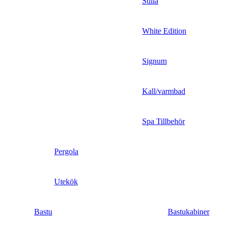
Stilla
White Edition
Signum
Kall/varmbad
Spa Tillbehör
Pergola
Utekök
Bastu
Bastukabiner