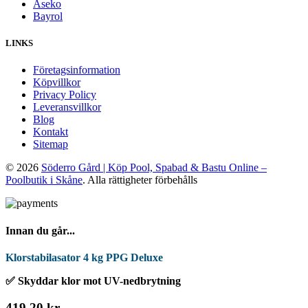
Aseko
Bayrol
LINKS
Företagsinformation
Köpvillkor
Privacy Policy
Leveransvillkor
Blog
Kontakt
Sitemap
© 2026
Söderro Gård | Köp Pool, Spabad & Bastu Online –
Poolbutik i Skåne
. Alla rättigheter förbehålls
Innan du går...
Klorstabilasator 4 kg PPG Deluxe
✅ Skyddar klor mot UV-nedbrytning
419,20 kr