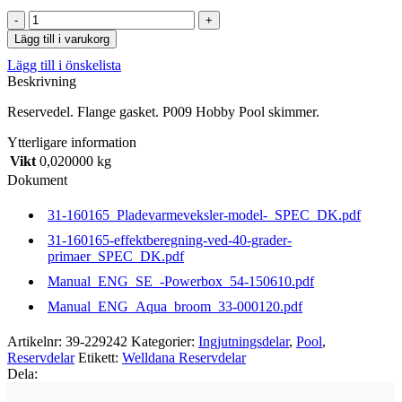
Flange
gasket.
Lägg till i varukorg
P009
Lägg till i önskelista
Hobby
Beskrivning
Pool
skimmer.
Reservedel. Flange gasket. P009 Hobby Pool skimmer.
mängd
Ytterligare information
Vikt
0,020000 kg
Dokument
31-160165_Pladevarmeveksler-model-_SPEC_DK.pdf
31-160165-effektberegning-ved-40-grader-
primaer_SPEC_DK.pdf
Manual_ENG_SE_-Powerbox_54-150610.pdf
Manual_ENG_Aqua_broom_33-000120.pdf
Artikelnr:
39-229242
Kategorier:
Ingjutningsdelar
,
Pool
,
Reservdelar
Etikett:
Welldana Reservdelar
Dela: