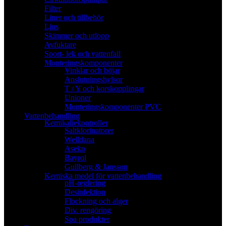
Filter
Liner och tillbehör
Ljus
Skimmer och utlopp
Avfuktare
Sport- lek och vattenfall
Monteringskomponenter
Vinklar och böjar
Anslutningshylsor
T / Y och korskopplingar
Unioner
Monteringskomponenter PVC
Vattenbehandling
Kemikaliekontroller
Saltklorinatorer
Welldana
Aseko
Bayrol
Gullberg & Jansson
Kemiska medel för vattenbehandling
pH-reglering
Desinfektion
Flockning och alger
Div. rengöring
Spa produkter