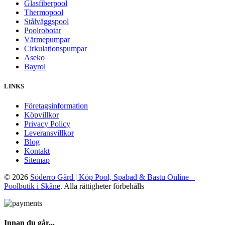
Glasfiberpool
Thermopool
Stålväggspool
Poolrobotar
Värmepumpar
Cirkulationspumpar
Aseko
Bayrol
LINKS
Företagsinformation
Köpvillkor
Privacy Policy
Leveransvillkor
Blog
Kontakt
Sitemap
© 2026
Söderro Gård | Köp Pool, Spabad & Bastu Online –
Poolbutik i Skåne
. Alla rättigheter förbehålls
Innan du går...