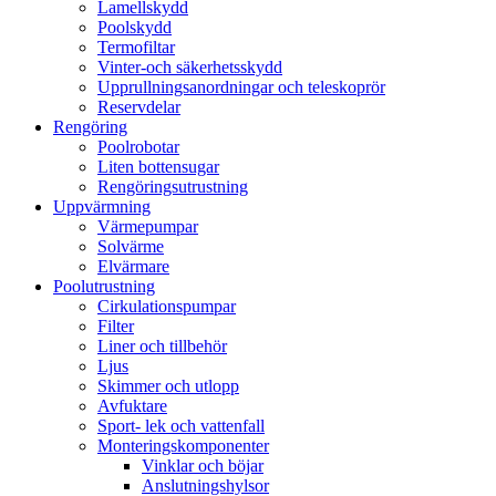
Lamellskydd
Poolskydd
Termofiltar
Vinter-och säkerhetsskydd
Upprullningsanordningar och teleskoprör
Reservdelar
Rengöring
Poolrobotar
Liten bottensugar
Rengöringsutrustning
Uppvärmning
Värmepumpar
Solvärme
Elvärmare
Poolutrustning
Cirkulationspumpar
Filter
Liner och tillbehör
Ljus
Skimmer och utlopp
Avfuktare
Sport- lek och vattenfall
Monteringskomponenter
Vinklar och böjar
Anslutningshylsor