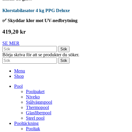
Klorstabilasator 4 kg PPG Deluxe
✅ Skyddar klor mot UV-nedbrytning
419,20 kr
SE MER
Sök
Börja skriva för att se produkter du söker.
Sök
Menu
Shop
Pool
Poolpaket
Niveko
Stålväggspool
Thermopool
Glasfiberpool
Steel pool
Pooltäckning
Pooltak