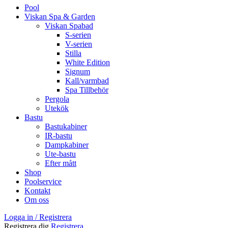
Pool
Viskan Spa & Garden
Viskan Spabad
S-serien
V-serien
Stilla
White Edition
Signum
Kall/varmbad
Spa Tillbehör
Pergola
Utekök
Bastu
Bastukabiner
IR-bastu
Dampkabiner
Ute-bastu
Efter mått
Shop
Poolservice
Kontakt
Om oss
Logga in / Registrera
Registrera dig
Registrera