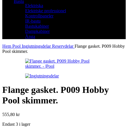
Bastu
Elektriska
Elektriske professionel
Kontrollpaneler
IR-bastu
Bastukabiner
Dampkabiner
Ånga
Hem
Pool
Ingjutningsdelar
Reservdelar
Flange gasket. P009 Hobby
Pool skimmer.
Flange gasket. P009 Hobby
Pool skimmer.
555,80
kr
Endast 3 i lager