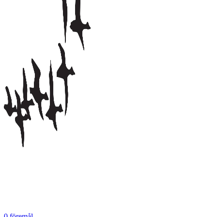
0
föremål