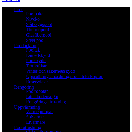
Pool
Poolpaket
Niveko
Stålväggspool
Thermopool
Glasfiberpool
Steel pool
Pooltäckning
Pooltak
Lamellskydd
Poolskydd
Termofiltar
Vinter-och säkerhetsskydd
Upprullningsanordningar och teleskoprör
Reservdelar
Rengöring
Poolrobotar
Liten bottensugar
Rengöringsutrustning
Uppvärmning
Värmepumpar
Solvärme
Elvärmare
Poolutrustning
Cirkulationspumpar