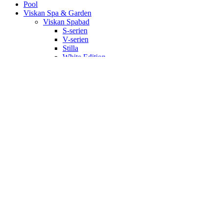
Pool
Viskan Spa & Garden
Viskan Spabad
S-serien
V-serien
Stilla
White Edition
Signum
Kall/varmbad
Spa Tillbehör
Pergola
Utekök
Bastu
Bastukabiner
IR-bastu
Dampkabiner
Ute-bastu
Efter mått
Shop
Poolservice
Kontakt
Om oss
Önskelista
Logga in / Registrera