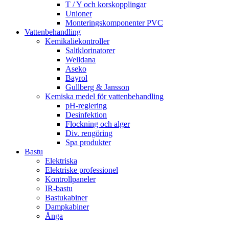
T / Y och korskopplingar
Unioner
Monteringskomponenter PVC
Vattenbehandling
Kemikaliekontroller
Saltklorinatorer
Welldana
Aseko
Bayrol
Gullberg & Jansson
Kemiska medel för vattenbehandling
pH-reglering
Desinfektion
Flockning och alger
Div. rengöring
Spa produkter
Bastu
Elektriska
Elektriske professionel
Kontrollpaneler
IR-bastu
Bastukabiner
Dampkabiner
Ånga