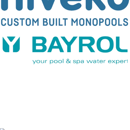
Köp Pool, Spabad & Bastu Online.
Poolbutik i Skåne – Besök vårt showroom