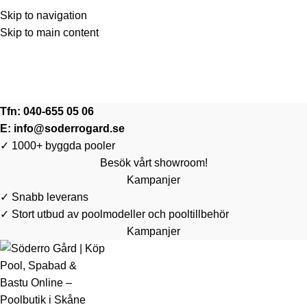
Skip to navigation
Skip to main content
🛍️ Kampanj & REA på Poolrobot | Spara upp till 3.548 kr | 👉
👉 Klicka och se priser
🛍️ Kampanj & REA på Poolrobot | Spara upp till 3.548 kr | 👉
👉 Klicka och se priser
Tfn:
040-655 05 06
E:
info@soderrogard.se
✓ 1000+ byggda pooler
Besök vårt showroom!
Kampanjer
✓ Snabb leverans
✓ Stort utbud av poolmodeller och pooltillbehör
Kampanjer