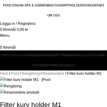
POOL
VISKAN SPA & GARDEN
BASTU
SHOP
POOLSERVICE
KONTAKT
OM OSS
Logga in / Registrera
0
föremål
0,00
kr
Menu
0
föremål
POOL
POOLTÄCKNING
RENGÖRING
UPPVÄRMNING
POOLUTRUSTNING
VATTENBEHANDLING
BASTU
Hem
Pool
Rengöring
Reservedele
Filter kurv holder M1
Filter kurv holder M1