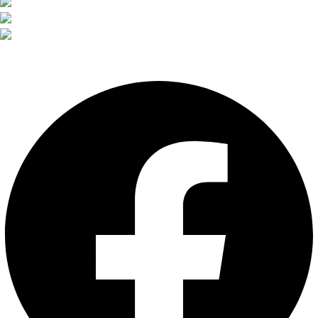
Söderro Gård AB, Stortorget 13 F 235 31 Vellinge
Tfn: 040-655 05 06
E-post: info@soderrogard.se
Facebook