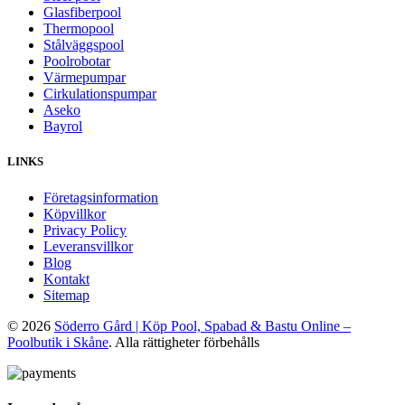
Glasfiberpool
Thermopool
Stålväggspool
Poolrobotar
Värmepumpar
Cirkulationspumpar
Aseko
Bayrol
LINKS
Företagsinformation
Köpvillkor
Privacy Policy
Leveransvillkor
Blog
Kontakt
Sitemap
© 2026
Söderro Gård | Köp Pool, Spabad & Bastu Online –
Poolbutik i Skåne
. Alla rättigheter förbehålls