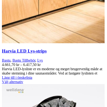
Harvia LED Lys-strips
Bastu
,
Bastu Tillbehör
,
Lys
Prisintervall:
4.661,70
kr
–
6.417,50
kr
4.661,70 kr
Harvia LED-lysliste er en moderne og meget brugervenlig måde at
till
skabe stemning i dine saunaområder. Ved at fastgøre lyslisten et
6.417,50 kr
Lägg till i önskelista
Den
Välj alternativ
här
produkten
har
flera
varianter.