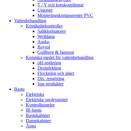
T / Y och korskopplingar
Unioner
Monteringskomponenter PVC
Vattenbehandling
Kemikaliekontroller
Saltklorinatorer
Welldana
Aseko
Bayrol
Gullberg & Jansson
Kemiska medel för vattenbehandling
pH-reglering
Desinfektion
Flockning och alger
Div. rengöring
Spa produkter
Bastu
Elektriska
Elektriske professionel
Kontrollpaneler
IR-bastu
Bastukabiner
Dampkabiner
Ånga