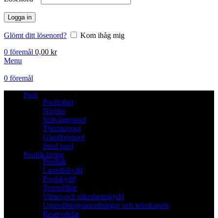
Logga in
Glömt ditt lösenord?
Kom ihåg mig
0
föremål
0,00
kr
Menu
0
föremål
Pool
Poolpaket
Niveko
Stålväggspool
Thermopool
Glasfiberpool
Steel pool
Pooltäckning
Pooltak
Lamellskydd
Poolskydd
Termofiltar
Vinter-och säkerhetsskydd
Upprullningsanordningar och teleskoprör
Reservdelar