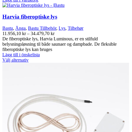
Harvia fiberoptiske lys
Bastu
,
Ånga
,
Bastu Tillbehör
,
Lys
,
Tilbehør
Prisintervall:
11.956,10
kr
–
34.479,70
kr
11.956,10 kr
De fiberoptiske lys, Harvia Luminous, er en stilfuld
till
belysningsløsning til både saunaer og dampbade. De fleksible
34.479,70 kr
fiberoptiske lys kan bruges
Lägg till i önskelista
Den
Välj alternativ
här
produkten
har
flera
varianter.
De
olika
alternativen
kan
väljas
på
produktsidan