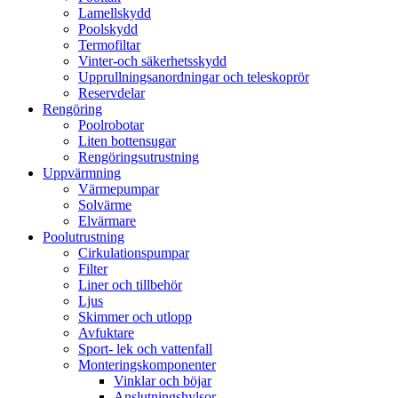
Lamellskydd
Poolskydd
Termofiltar
Vinter-och säkerhetsskydd
Upprullningsanordningar och teleskoprör
Reservdelar
Rengöring
Poolrobotar
Liten bottensugar
Rengöringsutrustning
Uppvärmning
Värmepumpar
Solvärme
Elvärmare
Poolutrustning
Cirkulationspumpar
Filter
Liner och tillbehör
Ljus
Skimmer och utlopp
Avfuktare
Sport- lek och vattenfall
Monteringskomponenter
Vinklar och böjar
Anslutningshylsor