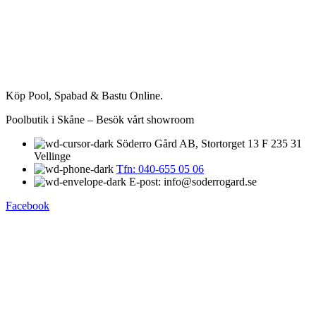
har
flera
varianter.
De
olika
alternativen
kan
Köp Pool, Spabad & Bastu Online.
väljas
på
Poolbutik i Skåne – Besök vårt showroom
produktsidan
Söderro Gård AB, Stortorget 13 F 235 31
Vellinge
Tfn: 040-655 05 06
E-post: info@soderrogard.se
Facebook