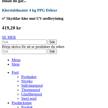
Innan du går...
Klorstabilasator 4 kg PPG Deluxe
✅ Skyddar klor mot UV-nedbrytning
419,20 kr
SE MER
Sök
Börja skriva för att se produkter du söker.
Sök
Menu
Shop
Pool
Poolpaket
Niveko
Stålväggspool
Thermopool
Glasfiberpool
Steel pool
Pooltäckning
Pooltak