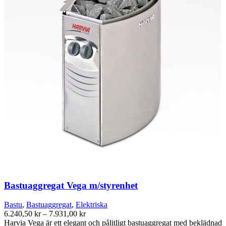
De
olika
alternativen
kan
väljas
på
produktsidan
Bastuaggregat Vega m/styrenhet
Bastu
,
Bastuaggregat
,
Elektriska
Prisintervall:
6.240,50
kr
–
7.931,00
kr
6.240,50 kr
Harvia Vega är ett elegant och pålitligt bastuaggregat med beklädnad