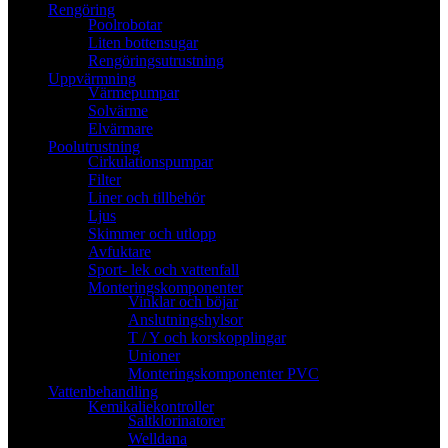
Rengöring
Poolrobotar
Liten bottensugar
Rengöringsutrustning
Uppvärmning
Värmepumpar
Solvärme
Elvärmare
Poolutrustning
Cirkulationspumpar
Filter
Liner och tillbehör
Ljus
Skimmer och utlopp
Avfuktare
Sport- lek och vattenfall
Monteringskomponenter
Vinklar och böjar
Anslutningshylsor
T / Y och korskopplingar
Unioner
Monteringskomponenter PVC
Vattenbehandling
Kemikaliekontroller
Saltklorinatorer
Welldana