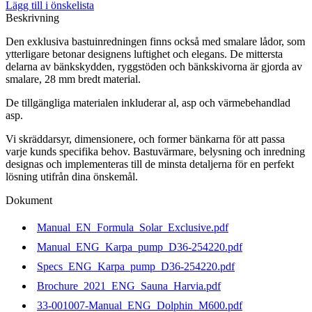
Lägg till i önskelista
Beskrivning
Den exklusiva bastuinredningen finns också med smalare lådor, som
ytterligare betonar designens luftighet och elegans. De mittersta
delarna av bänkskydden, ryggstöden och bänkskivorna är gjorda av
smalare, 28 mm bredt material.
De tillgängliga materialen inkluderar al, asp och värmebehandlad
asp.
Vi skräddarsyr, dimensionere, och former bänkarna för att passa
varje kunds specifika behov. Bastuvärmare, belysning och inredning
designas och implementeras till de minsta detaljerna för en perfekt
lösning utifrån dina önskemål.
Dokument
Manual_EN_Formula_Solar_Exclusive.pdf
Manual_ENG_Karpa_pump_D36-254220.pdf
Specs_ENG_Karpa_pump_D36-254220.pdf
Brochure_2021_ENG_Sauna_Harvia.pdf
33-001007-Manual_ENG_Dolphin_M600.pdf