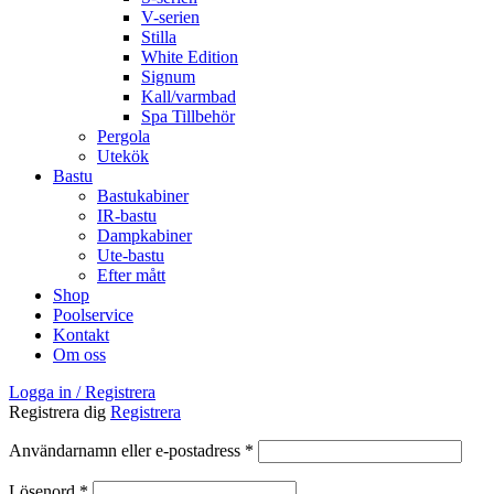
V-serien
Stilla
White Edition
Signum
Kall/varmbad
Spa Tillbehör
Pergola
Utekök
Bastu
Bastukabiner
IR-bastu
Dampkabiner
Ute-bastu
Efter mått
Shop
Poolservice
Kontakt
Om oss
Logga in / Registrera
Registrera dig
Registrera
Obligatoriskt
Användarnamn eller e-postadress
*
Obligatoriskt
Lösenord
*