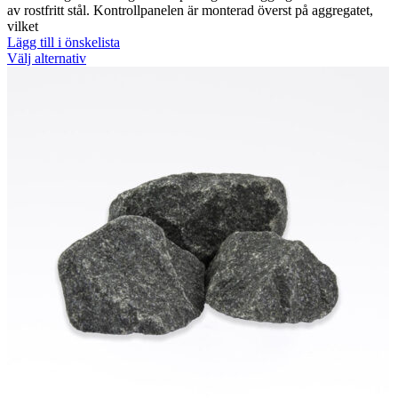
till
av rostfritt stål. Kontrollpanelen är monterad överst på aggregatet,
7.931,00 kr
vilket
Lägg till i önskelista
Den
Välj alternativ
här
produkten
har
flera
varianter.
De
olika
alternativen
kan
väljas
på
produktsidan