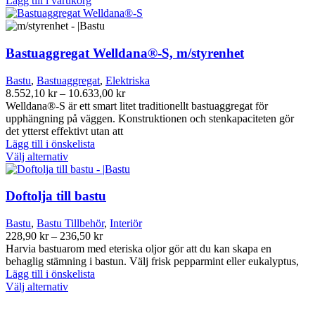
Lägg till i varukorg
Bastuaggregat Welldana®-S, m/styrenhet
Bastu
,
Bastuaggregat
,
Elektriska
Prisintervall:
8.552,10
kr
–
10.633,00
kr
8.552,10 kr
Welldana®-S är ett smart litet traditionellt bastuaggregat för
till
upphängning på väggen. Konstruktionen och stenkapaciteten gör
10.633,00 kr
det ytterst effektivt utan att
Lägg till i önskelista
Den
Välj alternativ
här
produkten
har
Doftolja till bastu
flera
varianter.
Bastu
,
Bastu Tillbehör
,
Interiör
De
Prisintervall:
228,90
kr
–
236,50
kr
olika
228,90 kr
Harvia bastuarom med eteriska oljor gör att du kan skapa en
alternativen
till
behaglig stämning i bastun. Välj frisk pepparmint eller eukalyptus,
kan
236,50 kr
Lägg till i önskelista
väljas
Den
Välj alternativ
på
här
produktsidan
produkten