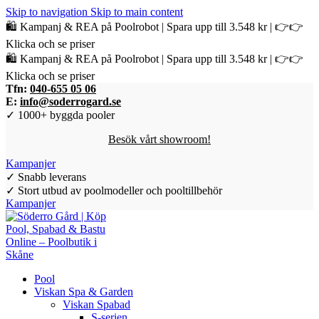
Skip to navigation
Skip to main content
🛍️ Kampanj & REA på Poolrobot | Spara upp till 3.548 kr | 👉👉
Klicka och se priser
🛍️ Kampanj & REA på Poolrobot | Spara upp till 3.548 kr | 👉👉
Klicka och se priser
Tfn:
040-655 05 06
E:
info@soderrogard.se
✓ 1000+ byggda pooler
Besök vårt showroom!
Kampanjer
✓ Snabb leverans
✓ Stort utbud av poolmodeller och pooltillbehör
Kampanjer
Pool
Viskan Spa & Garden
Viskan Spabad
S-serien