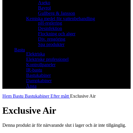
Aseko
Bayrol
Gullberg & Jansson
Kemiska medel för vattenbehandling
pH-reglering
Desinfektion
Flockning och alger
Div. rengöring
Spa produkter
Bastu
Elektriska
Elektriske professionel
Kontrollpaneler
IR-bastu
Bastukabiner
Dampkabiner
Ånga
Hem
Bastu
Bastukabiner
Efter mått
Exclusive Air
Exclusive Air
Denna produkt är för närvarande slut i lager och är inte tillgänglig.