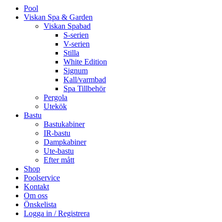
Pool
Viskan Spa & Garden
Viskan Spabad
S-serien
V-serien
Stilla
White Edition
Signum
Kall/varmbad
Spa Tillbehör
Pergola
Utekök
Bastu
Bastukabiner
IR-bastu
Dampkabiner
Ute-bastu
Efter mått
Shop
Poolservice
Kontakt
Om oss
Önskelista
Logga in / Registrera