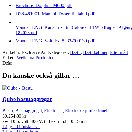
Brochure_Dolphin_M600.pdf
D36-481001_Manual_Dyser_til_tahiti.pdf
Manual_ENG_Kanal_rist_til_Calorex_TTW_affugter_Afgang
182023.pdf
Manual_ENG_Volt_Fx_8_33-000130.pdf
Artikelnr:
Exclusive Air
Kategorier:
Bastu
,
Bastukabiner
,
Efter mått
Etikett:
Welldana Produkter
Dela:
Du kanske också gillar …
Qube bastuaggregat
Bastu
,
Bastuaggregat
,
Elektriska
,
Elektriske professionel
39.254,80
kr
kw: 10,5, volt: 400 V, til-bastu-m3: 10-15 m3
Lägg till i önskelista
Lägg till i varukorg