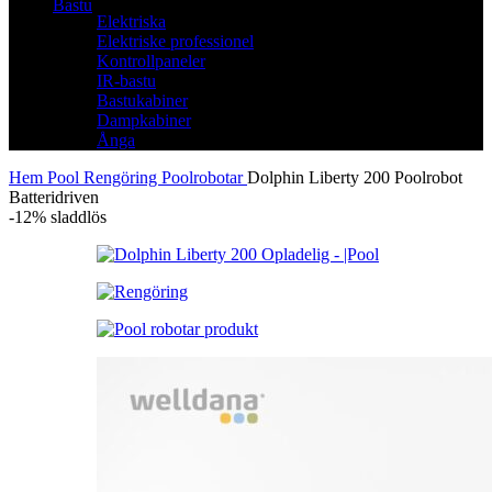
Bastu
Elektriska
Elektriske professionel
Kontrollpaneler
IR-bastu
Bastukabiner
Dampkabiner
Ånga
Hem
Pool
Rengöring
Poolrobotar
Dolphin Liberty 200 Poolrobot
Batteridriven
-12%
sladdlös