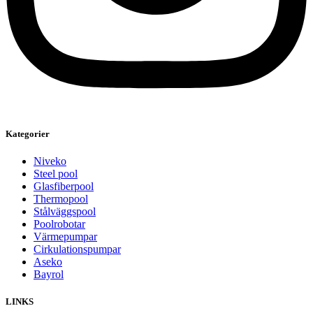
Kategorier
Niveko
Steel pool
Glasfiberpool
Thermopool
Stålväggspool
Poolrobotar
Värmepumpar
Cirkulationspumpar
Aseko
Bayrol
LINKS