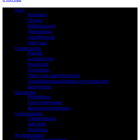
Pool
Poolpaket
Niveko
Stålväggspool
Thermopool
Glasfiberpool
Steel pool
Pooltäckning
Pooltak
Lamellskydd
Poolskydd
Termofiltar
Vinter-och säkerhetsskydd
Upprullningsanordningar och teleskoprör
Reservdelar
Rengöring
Poolrobotar
Liten bottensugar
Rengöringsutrustning
Uppvärmning
Värmepumpar
Solvärme
Elvärmare
Poolutrustning
Cirkulationspumpar