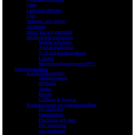
Filter
Liner och tillbehör
Ljus
Skimmer och utlopp
Avfuktare
Sport- lek och vattenfall
Monteringskomponenter
Vinklar och böjar
Anslutningshylsor
T / Y och korskopplingar
Unioner
Monteringskomponenter PVC
Vattenbehandling
Kemikaliekontroller
Saltklorinatorer
Welldana
Aseko
Bayrol
Gullberg & Jansson
Kemiska medel för vattenbehandling
pH-reglering
Desinfektion
Flockning och alger
Div. rengöring
Spa produkter