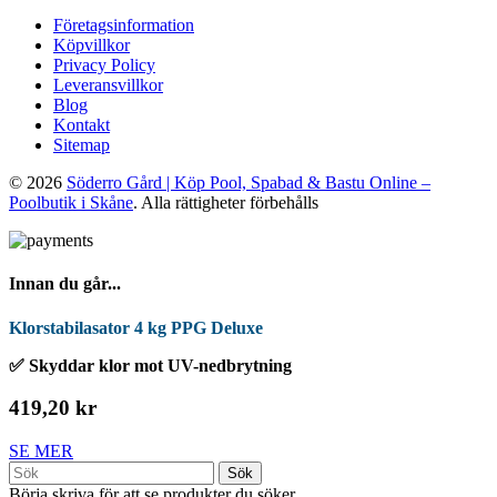
Företagsinformation
Köpvillkor
Privacy Policy
Leveransvillkor
Blog
Kontakt
Sitemap
© 2026
Söderro Gård | Köp Pool, Spabad & Bastu Online –
Poolbutik i Skåne
. Alla rättigheter förbehålls
Innan du går...
Klorstabilasator 4 kg PPG Deluxe
✅ Skyddar klor mot UV-nedbrytning
419,20 kr
SE MER
Sök
Börja skriva för att se produkter du söker.