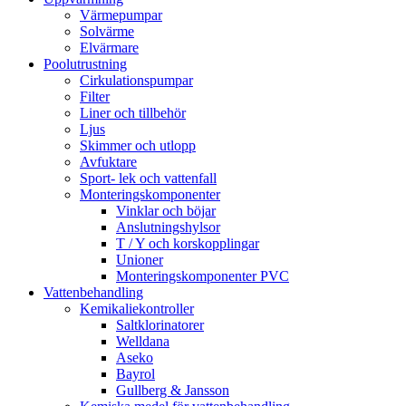
Värmepumpar
Solvärme
Elvärmare
Poolutrustning
Cirkulationspumpar
Filter
Liner och tillbehör
Ljus
Skimmer och utlopp
Avfuktare
Sport- lek och vattenfall
Monteringskomponenter
Vinklar och böjar
Anslutningshylsor
T / Y och korskopplingar
Unioner
Monteringskomponenter PVC
Vattenbehandling
Kemikaliekontroller
Saltklorinatorer
Welldana
Aseko
Bayrol
Gullberg & Jansson