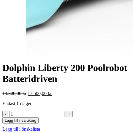
Dolphin Liberty 200 Poolrobot
Batteridriven
Det
Det
19.800,00
kr
17.500,00
kr
ursprungliga
nuvarande
Endast 1 i lager
priset
priset
var:
är:
Dolphin
19.800,00 kr.
17.500,00 kr.
Liberty
Lägg till i varukorg
200
Lägg till i önskelista
Poolrobot