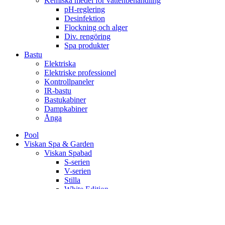
Kemiska medel för vattenbehandling
pH-reglering
Desinfektion
Flockning och alger
Div. rengöring
Spa produkter
Bastu
Elektriska
Elektriske professionel
Kontrollpaneler
IR-bastu
Bastukabiner
Dampkabiner
Ånga
Pool
Viskan Spa & Garden
Viskan Spabad
S-serien
V-serien
Stilla
White Edition
Signum
Kall/varmbad
Spa Tillbehör