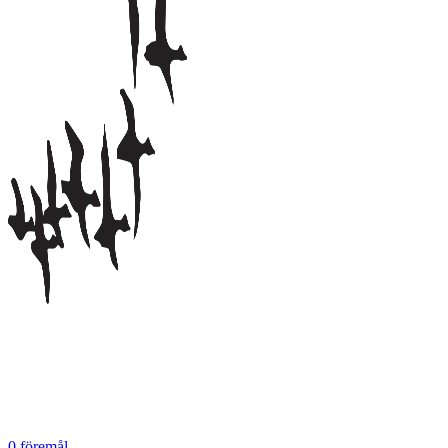
0
föremål