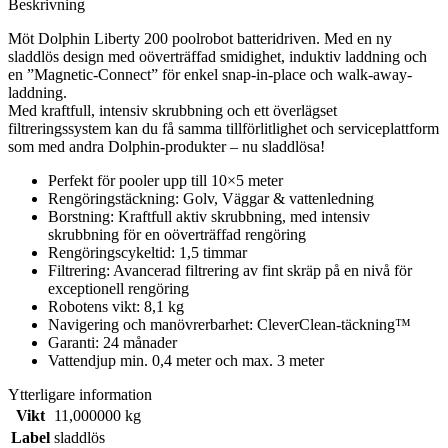
Beskrivning
Batteridriven
mängd
Möt Dolphin Liberty 200 poolrobot batteridriven. Med en ny
sladdlös design med oöverträffad smidighet, induktiv laddning och
en ”Magnetic-Connect” för enkel snap-in-place och walk-away-
laddning.
Med kraftfull, intensiv skrubbning och ett överlägset
filtreringssystem kan du få samma tillförlitlighet och serviceplattform
som med andra Dolphin-produkter – nu sladdlösa!
Perfekt för pooler upp till 10×5 meter
Rengöringstäckning: Golv, Väggar & vattenledning
Borstning: Kraftfull aktiv skrubbning, med intensiv
skrubbning för en oöverträffad rengöring
Rengöringscykeltid: 1,5 timmar
Filtrering: Avancerad filtrering av fint skräp på en nivå för
exceptionell rengöring
Robotens vikt: 8,1 kg
Navigering och manövrerbarhet: CleverClean-täckning™
Garanti: 24 månader
Vattendjup min. 0,4 meter och max. 3 meter
Ytterligare information
Vikt
11,000000 kg
Label
sladdlös