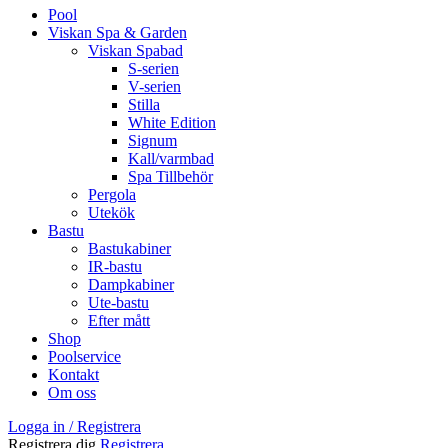
Pool
Viskan Spa & Garden
Viskan Spabad
S-serien
V-serien
Stilla
White Edition
Signum
Kall/varmbad
Spa Tillbehör
Pergola
Utekök
Bastu
Bastukabiner
IR-bastu
Dampkabiner
Ute-bastu
Efter mått
Shop
Poolservice
Kontakt
Om oss
Logga in / Registrera
Registrera dig
Registrera