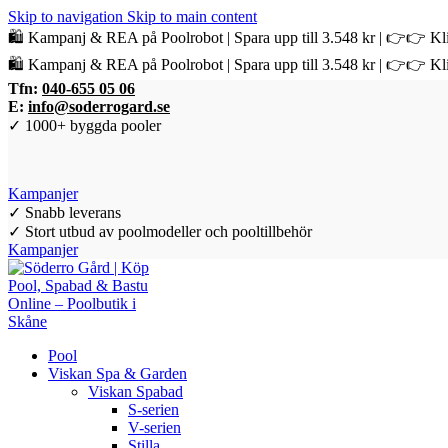
Skip to navigation
Skip to main content
🛍️ Kampanj & REA på Poolrobot | Spara upp till 3.548 kr | 👉👉 Kli
🛍️ Kampanj & REA på Poolrobot | Spara upp till 3.548 kr | 👉👉 Kli
Tfn:
040-655 05 06
E:
info@soderrogard.se
✓ 1000+ byggda pooler
Kampanjer
✓ Snabb leverans
✓ Stort utbud av poolmodeller och pooltillbehör
Kampanjer
Pool
Viskan Spa & Garden
Viskan Spabad
S-serien
V-serien
Stilla