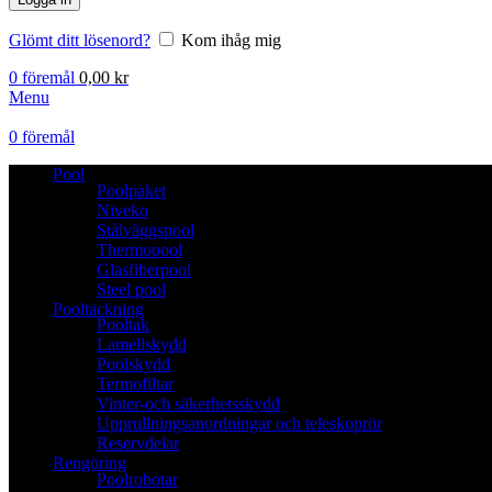
Glömt ditt lösenord?
Kom ihåg mig
0
föremål
0,00
kr
Menu
0
föremål
Pool
Poolpaket
Niveko
Stålväggspool
Thermopool
Glasfiberpool
Steel pool
Pooltäckning
Pooltak
Lamellskydd
Poolskydd
Termofiltar
Vinter-och säkerhetsskydd
Upprullningsanordningar och teleskoprör
Reservdelar
Rengöring
Poolrobotar