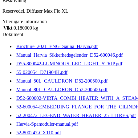
Beskrivning
mängd
Reservedel. Diffuser Max Flo XL
Ytterligare information
Vikt
0,180000 kg
Dokument
Brochure_2021_ENG_Sauna_Harvia.pdf
Manual_Harvia_Sikkerhedsgelender_D52-600046.pdf
D55-800042-LUMINOUS_LED_LIGHT_STRIP.pdf
55-020054_D71904H.pdf
Manual_50L_CAULDRON_D52-200500.pdf
Manual_80L_CAULDRON_D52-200500.pdf
D52-600002-VIRTA_COMBI_HEATER_WITH_A_STEAM
52-600054-EMBEDDING_FLANGE_FOR_THE_CILIND
52-200472_LEGEND_WATER_HEATER_25_LITRES.pdf
Harvia-Spamoduler-manual.pdf
52-800247-CX110.pdf