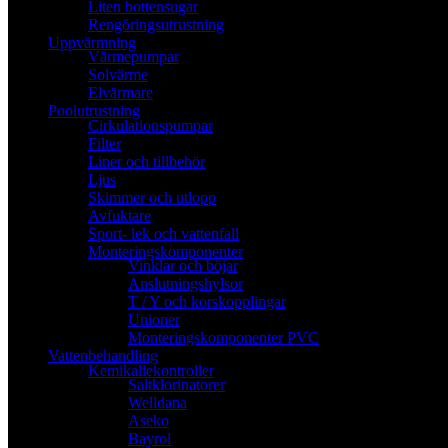
Liten bottensugar
Rengöringsutrustning
Uppvärmning
Värmepumpar
Solvärme
Elvärmare
Poolutrustning
Cirkulationspumpar
Filter
Liner och tillbehör
Ljus
Skimmer och utlopp
Avfuktare
Sport- lek och vattenfall
Monteringskomponenter
Vinklar och böjar
Anslutningshylsor
T / Y och korskopplingar
Unioner
Monteringskomponenter PVC
Vattenbehandling
Kemikaliekontroller
Saltklorinatorer
Welldana
Aseko
Bayrol