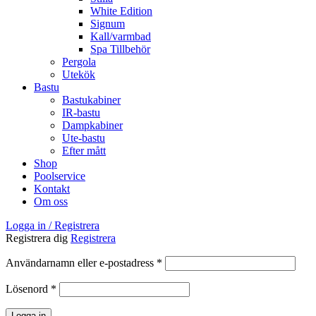
White Edition
Signum
Kall/varmbad
Spa Tillbehör
Pergola
Utekök
Bastu
Bastukabiner
IR-bastu
Dampkabiner
Ute-bastu
Efter mått
Shop
Poolservice
Kontakt
Om oss
Logga in / Registrera
Registrera dig
Registrera
Obligatoriskt
Användarnamn eller e-postadress
*
Obligatoriskt
Lösenord
*
Logga in