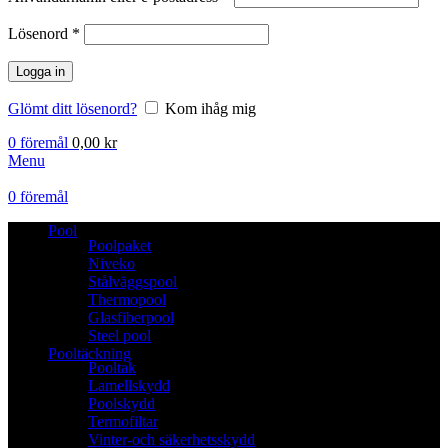
Lösenord
*
Logga in
Glömt ditt lösenord?
Kom ihåg mig
0
föremål
0,00
kr
Menu
0
föremål
Pool
Poolpaket
Niveko
Stålväggspool
Thermopool
Glasfiberpool
Steel pool
Pooltäckning
Pooltak
Lamellskydd
Poolskydd
Termofiltar
Vinter-och säkerhetsskydd