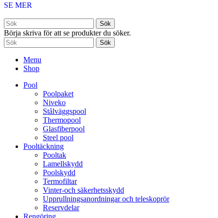
SE MER
Sök
Börja skriva för att se produkter du söker.
Sök
Menu
Shop
Pool
Poolpaket
Niveko
Stålväggspool
Thermopool
Glasfiberpool
Steel pool
Pooltäckning
Pooltak
Lamellskydd
Poolskydd
Termofiltar
Vinter-och säkerhetsskydd
Upprullningsanordningar och teleskoprör
Reservdelar
Rengöring