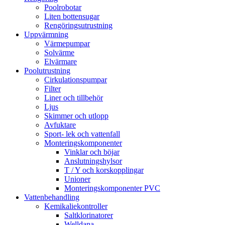
Poolrobotar
Liten bottensugar
Rengöringsutrustning
Uppvärmning
Värmepumpar
Solvärme
Elvärmare
Poolutrustning
Cirkulationspumpar
Filter
Liner och tillbehör
Ljus
Skimmer och utlopp
Avfuktare
Sport- lek och vattenfall
Monteringskomponenter
Vinklar och böjar
Anslutningshylsor
T / Y och korskopplingar
Unioner
Monteringskomponenter PVC
Vattenbehandling
Kemikaliekontroller
Saltklorinatorer
Welldana