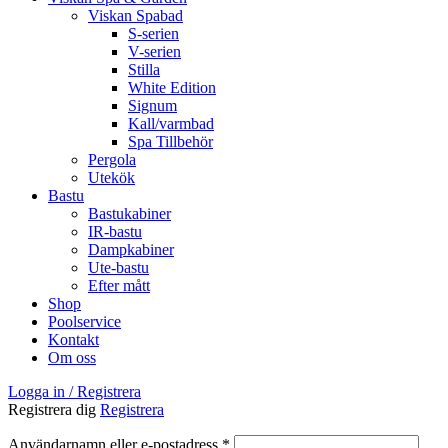
Viskan Spabad
S-serien
V-serien
Stilla
White Edition
Signum
Kall/varmbad
Spa Tillbehör
Pergola
Utekök
Bastu
Bastukabiner
IR-bastu
Dampkabiner
Ute-bastu
Efter mått
Shop
Poolservice
Kontakt
Om oss
Logga in / Registrera
Registrera dig
Registrera
Användarnamn eller e-postadress
*