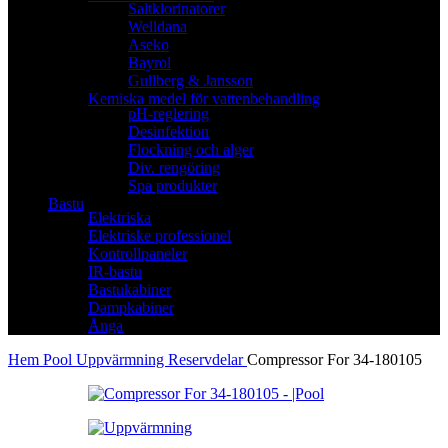
Saltklorinatorer
Welldana
Aseko
Bayrol
Gullberg & Jansson
Kemiska medel för vattenbehandling
pH-reglering
Desinfektion
Flockning och alger
Div. rengöring
Spa produkter
Bastu
Elektriska
Elektriske professionel
Kontrollpaneler
IR-bastu
Bastukabiner
Dampkabiner
Ånga
Hem
Pool
Uppvärmning
Reservdelar
Compressor For 34-180105