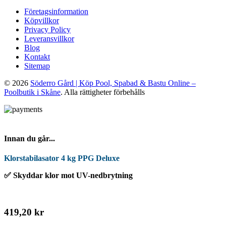
Företagsinformation
Köpvillkor
Privacy Policy
Leveransvillkor
Blog
Kontakt
Sitemap
© 2026
Söderro Gård | Köp Pool, Spabad & Bastu Online –
Poolbutik i Skåne
. Alla rättigheter förbehålls
Innan du går...
Klorstabilasator 4 kg PPG Deluxe
✅ Skyddar klor mot UV-nedbrytning
419,20 kr