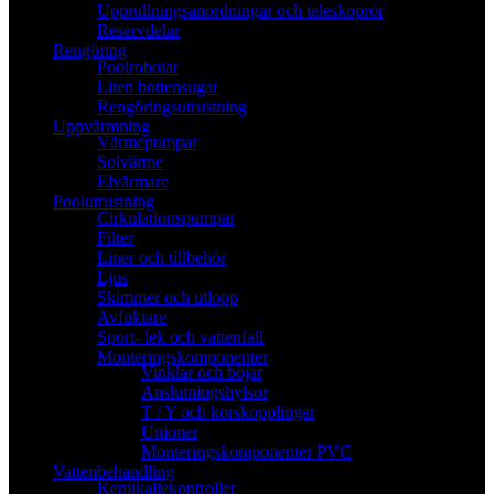
Upprullningsanordningar och teleskoprör
Reservdelar
Rengöring
Poolrobotar
Liten bottensugar
Rengöringsutrustning
Uppvärmning
Värmepumpar
Solvärme
Elvärmare
Poolutrustning
Cirkulationspumpar
Filter
Liner och tillbehör
Ljus
Skimmer och utlopp
Avfuktare
Sport- lek och vattenfall
Monteringskomponenter
Vinklar och böjar
Anslutningshylsor
T / Y och korskopplingar
Unioner
Monteringskomponenter PVC
Vattenbehandling
Kemikaliekontroller