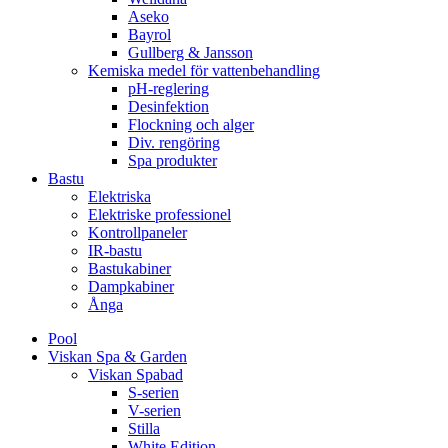
Aseko
Bayrol
Gullberg & Jansson
Kemiska medel för vattenbehandling
pH-reglering
Desinfektion
Flockning och alger
Div. rengöring
Spa produkter
Bastu
Elektriska
Elektriske professionel
Kontrollpaneler
IR-bastu
Bastukabiner
Dampkabiner
Ånga
Pool
Viskan Spa & Garden
Viskan Spabad
S-serien
V-serien
Stilla
White Edition