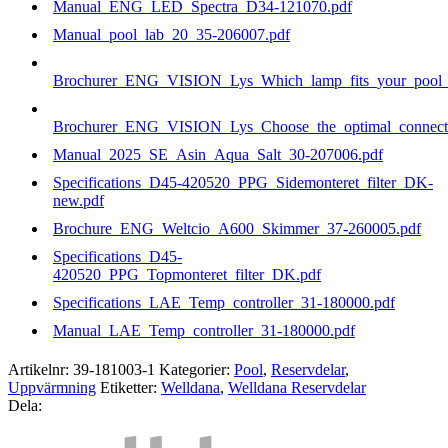
Manual_ENG_LED_Spectra_D34-121070.pdf
Manual_pool_lab_20_35-206007.pdf
Brochurer_ENG_VISION_Lys_Which_lamp_fits_your_pool_b
Brochurer_ENG_VISION_Lys_Choose_the_optimal_connecti
Manual_2025_SE_Asin_Aqua_Salt_30-207006.pdf
Specifications_D45-420520_PPG_Sidemonteret_filter_DK-
new.pdf
Brochure_ENG_Weltcio_A600_Skimmer_37-260005.pdf
Specifications_D45-
420520_PPG_Topmonteret_filter_DK.pdf
Specifications_LAE_Temp_controller_31-180000.pdf
Manual_LAE_Temp_controller_31-180000.pdf
Artikelnr:
39-181003-1
Kategorier:
Pool
,
Reservdelar
,
Uppvärmning
Etiketter:
Welldana
,
Welldana Reservdelar
Dela: