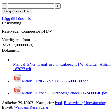
Compressor
14
Lägg till i varukorg
kW
Lägg till i önskelista
mängd
Beskrivning
Reservedel. Compressor 14 kW
Ytterligare information
Vikt
17,000000 kg
Dokument
Manual_ENG_Kanal_rist_til_Calorex_TTW_affugter_Afgang
182023.pdf
Manual_ENG_Volt_Fx_8_33-000130.pdf
Manual_Harvia_Sikkerhedsgelender_D52-600046.pdf
Artikelnr:
39-180031
Kategorier:
Pool
,
Reservdelar
,
Uppvärmning
Etikett:
Welldana Reservdelar