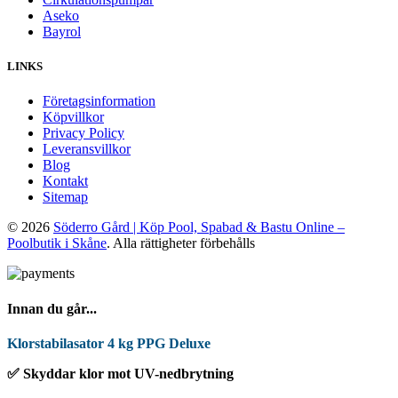
Aseko
Bayrol
LINKS
Företagsinformation
Köpvillkor
Privacy Policy
Leveransvillkor
Blog
Kontakt
Sitemap
© 2026
Söderro Gård | Köp Pool, Spabad & Bastu Online –
Poolbutik i Skåne
. Alla rättigheter förbehålls
Innan du går...
Klorstabilasator 4 kg PPG Deluxe
✅ Skyddar klor mot UV-nedbrytning