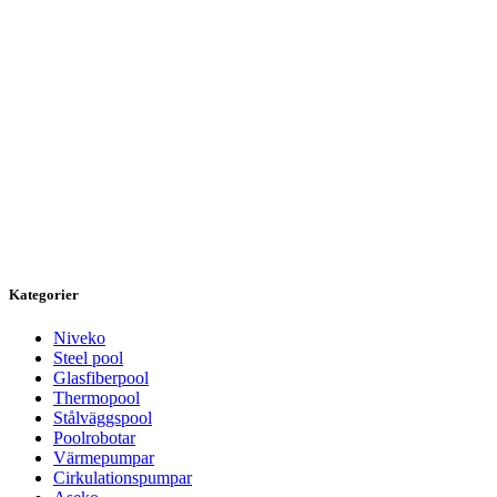
Kategorier
Niveko
Steel pool
Glasfiberpool
Thermopool
Stålväggspool
Poolrobotar
Värmepumpar
Cirkulationspumpar