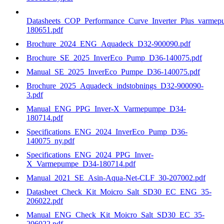
Datasheets_COP_Performance_Curve_Inverter_Plus_varme
180651.pdf
Brochure_2024_ENG_Aquadeck_D32-900090.pdf
Brochure_SE_2025_InverEco_Pump_D36-140075.pdf
Manual_SE_2025_InverEco_Pumpe_D36-140075.pdf
Brochure_2025_Aquadeck_indstobnings_D32-900090-
3.pdf
Manual_ENG_PPG_Inver-X_Varmepumpe_D34-
180714.pdf
Specifications_ENG_2024_InverEco_Pump_D36-
140075_ny.pdf
Specifications_ENG_2024_PPG_Inver-
X_Varmepumpe_D34-180714.pdf
Manual_2021_SE_Asin-Aqua-Net-CLF_30-207002.pdf
Datasheet_Check_Kit_Moicro_Salt_SD30_EC_ENG_35-
206022.pdf
Manual_ENG_Check_Kit_Moicro_Salt_SD30_EC_35-
206022.pdf