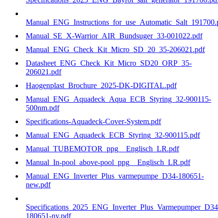
Manual_ENG_Instructions_for_use_Automatic_Salt_191700.
Manual_SE_X-Warrior_AIR_Bundsuger_33-001022.pdf
Manual_ENG_Check_Kit_Micro_SD_20_35-206021.pdf
Datasheet_ENG_Check_Kit_Micro_SD20_ORP_35-
206021.pdf
Haogenplast_Brochure_2025-DK-DIGITAL.pdf
Manual_ENG_Aquadeck_Aqua_ECB_Styring_32-900115-
500nm.pdf
Specifications-Aquadeck-Cover-System.pdf
Manual_ENG_Aquadeck_ECB_Styring_32-900115.pdf
Manual_TUBEMOTOR_ppg__Englisch_LR.pdf
Manual_In-pool_above-pool_ppg__Englisch_LR.pdf
Manual_ENG_Inverter_Plus_varmepumpe_D34-180651-
new.pdf
Specifications_2025_ENG_Inverter_Plus_Varmepumper_D34
180651-ny.pdf