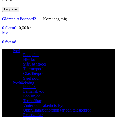
Logga in
Glömt ditt lösenord?
Kom ihåg mig
0
föremål
0,00
kr
Menu
0
föremål
Pool
Poolpaket
Niveko
Stålväggspool
Thermopool
Glasfiberpool
Steel pool
Pooltäckning
Pooltak
Lamellskydd
Poolskydd
Termofiltar
Vinter-och säkerhetsskydd
Upprullningsanordningar och teleskoprör
Reservdelar