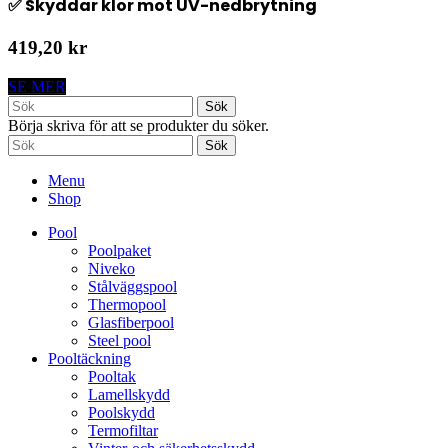
✅ Skyddar klor mot UV-nedbrytning
419,20 kr
SE MER
Sök
Börja skriva för att se produkter du söker.
Sök
Menu
Shop
Pool
Poolpaket
Niveko
Stålväggspool
Thermopool
Glasfiberpool
Steel pool
Pooltäckning
Pooltak
Lamellskydd
Poolskydd
Termofiltar