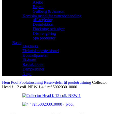
Aseko
Bayrol
Gullberg & Jansson
Kemiska medel för vattenbehandling
pH-reglering
Desinfektion
Flockning och alger
Div. rengöring
Spa produkter
Bastu
Elektriska
Elektriske professionel
Kontrollpaneler
IR-bastu
Bastukabiner
Dampkabiner
Ånga
Hem
Pool
Poolutrustning
Reservdelar til poolutrustning
Collector
Head f. 12 coll. NEW 1,4 ” ref.500203010000