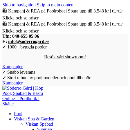
Skip to navigation
Skip to main content
🛍️ Kampanj & REA på Poolrobot | Spara upp till 3.548 kr | 👉👉
Klicka och se priser
🛍️ Kampanj & REA på Poolrobot | Spara upp till 3.548 kr | 👉👉
Klicka och se priser
Tfn:
040-655 05 06
E:
info@soderrogard.se
✓ 1000+ byggda pooler
Besök vårt showroom!
Kampanjer
✓ Snabb leverans
✓ Stort utbud av poolmodeller och pooltillbehör
Kampanjer
Pool
Viskan Spa & Garden
Viskan Spabad
S-serien