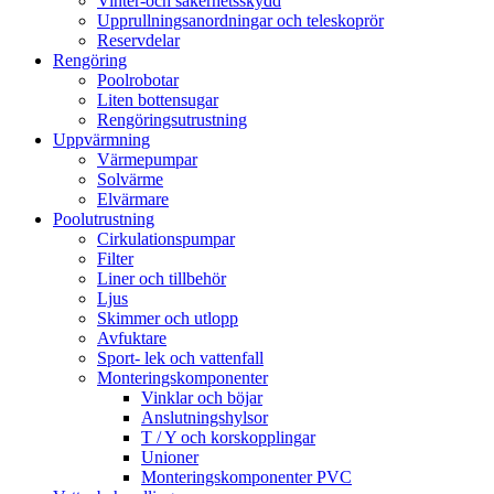
Vinter-och säkerhetsskydd
Upprullningsanordningar och teleskoprör
Reservdelar
Rengöring
Poolrobotar
Liten bottensugar
Rengöringsutrustning
Uppvärmning
Värmepumpar
Solvärme
Elvärmare
Poolutrustning
Cirkulationspumpar
Filter
Liner och tillbehör
Ljus
Skimmer och utlopp
Avfuktare
Sport- lek och vattenfall
Monteringskomponenter
Vinklar och böjar
Anslutningshylsor
T / Y och korskopplingar
Unioner
Monteringskomponenter PVC