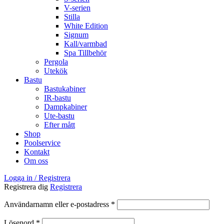
V-serien
Stilla
White Edition
Signum
Kall/varmbad
Spa Tillbehör
Pergola
Utekök
Bastu
Bastukabiner
IR-bastu
Dampkabiner
Ute-bastu
Efter mått
Shop
Poolservice
Kontakt
Om oss
Logga in / Registrera
Registrera dig
Registrera
Obligatoriskt
Användarnamn eller e-postadress
*
Obligatoriskt
Lösenord
*