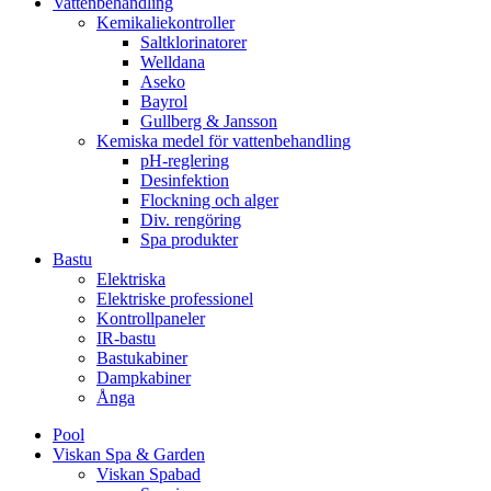
Vattenbehandling
Kemikaliekontroller
Saltklorinatorer
Welldana
Aseko
Bayrol
Gullberg & Jansson
Kemiska medel för vattenbehandling
pH-reglering
Desinfektion
Flockning och alger
Div. rengöring
Spa produkter
Bastu
Elektriska
Elektriske professionel
Kontrollpaneler
IR-bastu
Bastukabiner
Dampkabiner
Ånga
Pool
Viskan Spa & Garden
Viskan Spabad