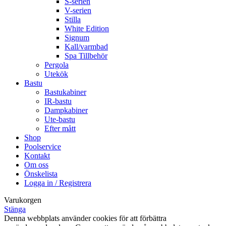
S-serien
V-serien
Stilla
White Edition
Signum
Kall/varmbad
Spa Tillbehör
Pergola
Utekök
Bastu
Bastukabiner
IR-bastu
Dampkabiner
Ute-bastu
Efter mått
Shop
Poolservice
Kontakt
Om oss
Önskelista
Logga in / Registrera
Varukorgen
Stänga
Denna webbplats använder cookies för att förbättra