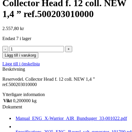
Collector Head f. 12 coll. NEW
1,4 ” ref.500203010000
2.557,80
kr
Endast 7 i lager
Collector
Head
Lägg till i varukorg
f.
Lägg till i önskelista
12
Beskrivning
coll.
NEW
Reservedel. Collector Head f. 12 coll. NEW 1,4 ”
1,4
ref.500203010000
"
ref.500203010000
Ytterligare information
mängd
Vikt
0,200000 kg
Dokument
Manual_ENG_X-Warrior_AIR_Bundsuger_33-001022.pdf
Specifications_2025_ENG_Bayrol_salt_generator_191700.pd