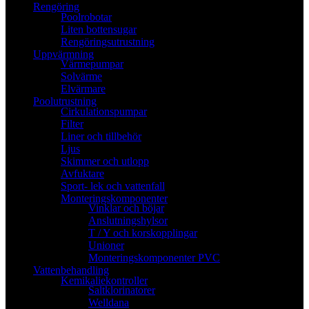
Rengöring
Poolrobotar
Liten bottensugar
Rengöringsutrustning
Uppvärmning
Värmepumpar
Solvärme
Elvärmare
Poolutrustning
Cirkulationspumpar
Filter
Liner och tillbehör
Ljus
Skimmer och utlopp
Avfuktare
Sport- lek och vattenfall
Monteringskomponenter
Vinklar och böjar
Anslutningshylsor
T / Y och korskopplingar
Unioner
Monteringskomponenter PVC
Vattenbehandling
Kemikaliekontroller
Saltklorinatorer
Welldana