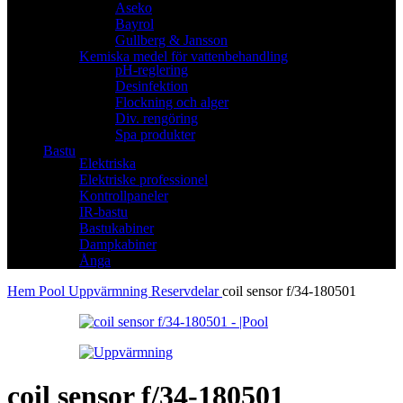
Aseko
Bayrol
Gullberg & Jansson
Kemiska medel för vattenbehandling
pH-reglering
Desinfektion
Flockning och alger
Div. rengöring
Spa produkter
Bastu
Elektriska
Elektriske professionel
Kontrollpaneler
IR-bastu
Bastukabiner
Dampkabiner
Ånga
Hem
Pool
Uppvärmning
Reservdelar
coil sensor f/34-180501
coil sensor f/34-180501