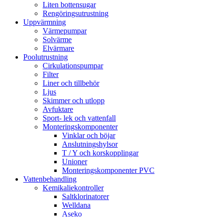
Liten bottensugar
Rengöringsutrustning
Uppvärmning
Värmepumpar
Solvärme
Elvärmare
Poolutrustning
Cirkulationspumpar
Filter
Liner och tillbehör
Ljus
Skimmer och utlopp
Avfuktare
Sport- lek och vattenfall
Monteringskomponenter
Vinklar och böjar
Anslutningshylsor
T / Y och korskopplingar
Unioner
Monteringskomponenter PVC
Vattenbehandling
Kemikaliekontroller
Saltklorinatorer
Welldana
Aseko