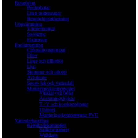
Rengöring
Poolrobotar
Liten bottensugar
Rengöringsutrustning
Uppvärmning
Värmepumpar
Solvärme
Elvärmare
Poolutrustning
Cirkulationspumpar
Filter
Liner och tillbehör
Ljus
Skimmer och utlopp
Avfuktare
Sport- lek och vattenfall
Monteringskomponenter
Vinklar och böjar
Anslutningshylsor
T / Y och korskopplingar
Unioner
Monteringskomponenter PVC
Vattenbehandling
Kemikaliekontroller
Saltklorinatorer
Welldana