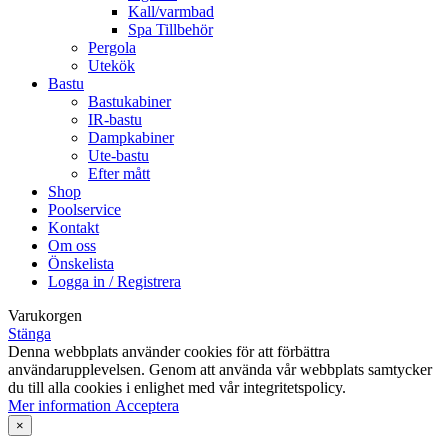
Kall/varmbad
Spa Tillbehör
Pergola
Utekök
Bastu
Bastukabiner
IR-bastu
Dampkabiner
Ute-bastu
Efter mått
Shop
Poolservice
Kontakt
Om oss
Önskelista
Logga in / Registrera
Varukorgen
Stänga
Denna webbplats använder cookies för att förbättra
användarupplevelsen. Genom att använda vår webbplats samtycker
du till alla cookies i enlighet med vår integritetspolicy.
Mer
Mer information
Acceptera
information
×