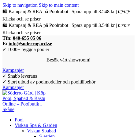
Skip to navigation
Skip to main content
🛍️ Kampanj & REA på Poolrobot | Spara upp till 3.548 kr | 👉👉
Klicka och se priser
🛍️ Kampanj & REA på Poolrobot | Spara upp till 3.548 kr | 👉👉
Klicka och se priser
Tfn:
040-655 05 06
E:
info@soderrogard.se
✓ 1000+ byggda pooler
Besök vårt showroom!
Kampanjer
✓ Snabb leverans
✓ Stort utbud av poolmodeller och pooltillbehör
Kampanjer
Pool
Viskan Spa & Garden
Viskan Spabad
S-serien