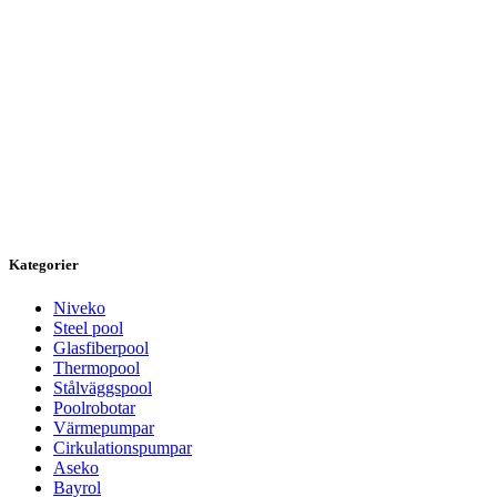
Kategorier
Niveko
Steel pool
Glasfiberpool
Thermopool
Stålväggspool
Poolrobotar
Värmepumpar
Cirkulationspumpar
Aseko
Bayrol