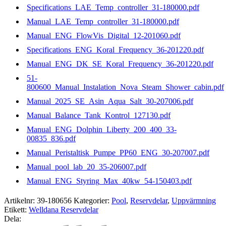
Specifications_LAE_Temp_controller_31-180000.pdf
Manual_LAE_Temp_controller_31-180000.pdf
Manual_ENG_FlowVis_Digital_12-201060.pdf
Specifications_ENG_Koral_Frequency_36-201220.pdf
Manual_ENG_DK_SE_Koral_Frequency_36-201220.pdf
51-
800600_Manual_Instalation_Nova_Steam_Shower_cabin.pdf
Manual_2025_SE_Asin_Aqua_Salt_30-207006.pdf
Manual_Balance_Tank_Kontrol_127130.pdf
Manual_ENG_Dolphin_Liberty_200_400_33-
00835_836.pdf
Manual_Peristaltisk_Pumpe_PP60_ENG_30-207007.pdf
Manual_pool_lab_20_35-206007.pdf
Manual_ENG_Styring_Max_40kw_54-150403.pdf
Artikelnr:
39-180656
Kategorier:
Pool
,
Reservdelar
,
Uppvärmning
Etikett:
Welldana Reservdelar
Dela: