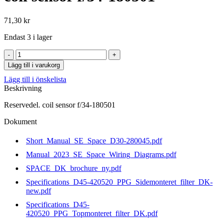
71,30
kr
Endast 3 i lager
coil
sensor
Lägg till i varukorg
f/34-
Lägg till i önskelista
180501
Beskrivning
mängd
Reservedel. coil sensor f/34-180501
Dokument
Short_Manual_SE_Space_D30-280045.pdf
Manual_2023_SE_Space_Wiring_Diagrams.pdf
SPACE_DK_brochure_ny.pdf
Specifications_D45-420520_PPG_Sidemonteret_filter_DK-
new.pdf
Specifications_D45-
420520_PPG_Topmonteret_filter_DK.pdf