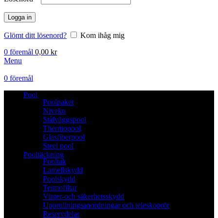
Logga in
Glömt ditt lösenord?
Kom ihåg mig
0
föremål
0,00
kr
Menu
0
föremål
Pool
Poolpaket
Niveko
Stålväggspool
Thermopool
Glasfiberpool
Steel pool
Pooltäckning
Pooltak
Lamellskydd
Poolskydd
Termofiltar
Vinter-och säkerhetsskydd
Upprullningsanordningar och teleskoprör
Reservdelar