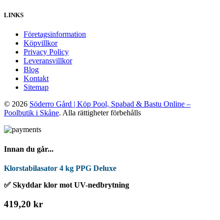
LINKS
Företagsinformation
Köpvillkor
Privacy Policy
Leveransvillkor
Blog
Kontakt
Sitemap
© 2026
Söderro Gård | Köp Pool, Spabad & Bastu Online –
Poolbutik i Skåne
. Alla rättigheter förbehålls
Innan du går...
Klorstabilasator 4 kg PPG Deluxe
✅ Skyddar klor mot UV-nedbrytning
419,20 kr