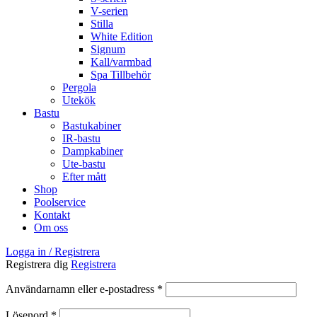
V-serien
Stilla
White Edition
Signum
Kall/varmbad
Spa Tillbehör
Pergola
Utekök
Bastu
Bastukabiner
IR-bastu
Dampkabiner
Ute-bastu
Efter mått
Shop
Poolservice
Kontakt
Om oss
Logga in / Registrera
Registrera dig
Registrera
Obligatoriskt
Användarnamn eller e-postadress
*
Obligatoriskt
Lösenord
*