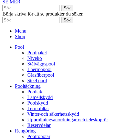
SE MER
Sök
Börja skriva för att se produkter du söker.
Sök
Menu
Shop
Pool
Poolpaket
Niveko
Stålväggspool
Thermopool
Glasfiberpool
Steel pool
Pooltäckning
Pooltak
Lamellskydd
Poolskydd
Termofiltar
Vinter-och säkerhetsskydd
Upprullningsanordningar och teleskoprör
Reservdelar
Rengöring
Poolrobotar