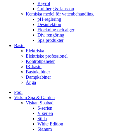
Bayrol
Gullberg & Jansson
Kemiska medel för vattenbehandling
pH-reglering
Desinfektion
Flockning och alger
Div. rengöring
Spa produkter
Bastu
Elektriska
Elektriske professionel
Kontrollpaneler
IR-bastu
Bastukabiner
Dampkabiner
Ånga
Pool
Viskan Spa & Garden
Viskan Spabad
S-serien
V-serien
Stilla
White Edition
Signum