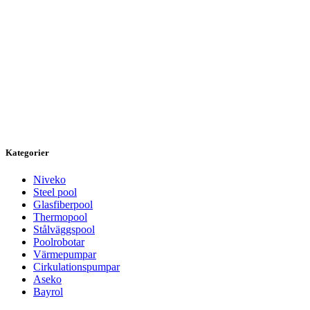
Kategorier
Niveko
Steel pool
Glasfiberpool
Thermopool
Stålväggspool
Poolrobotar
Värmepumpar
Cirkulationspumpar
Aseko
Bayrol