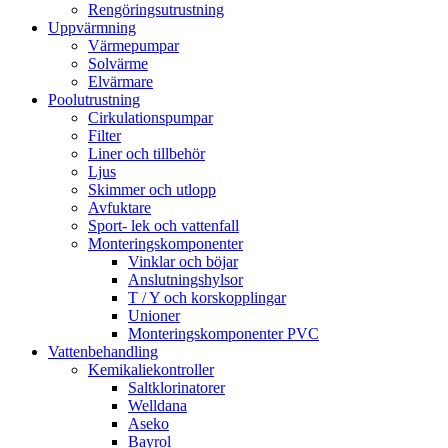
Rengöringsutrustning
Uppvärmning
Värmepumpar
Solvärme
Elvärmare
Poolutrustning
Cirkulationspumpar
Filter
Liner och tillbehör
Ljus
Skimmer och utlopp
Avfuktare
Sport- lek och vattenfall
Monteringskomponenter
Vinklar och böjar
Anslutningshylsor
T / Y och korskopplingar
Unioner
Monteringskomponenter PVC
Vattenbehandling
Kemikaliekontroller
Saltklorinatorer
Welldana
Aseko
Bayrol