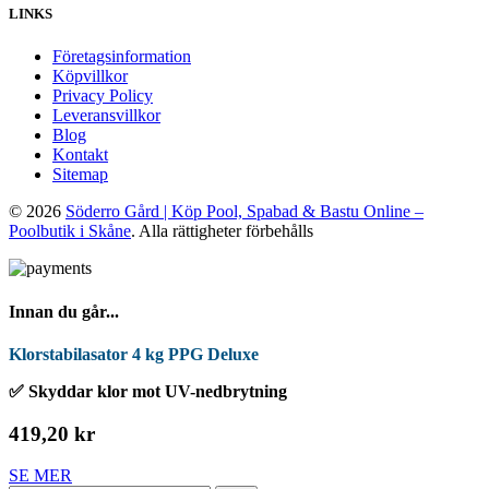
LINKS
Företagsinformation
Köpvillkor
Privacy Policy
Leveransvillkor
Blog
Kontakt
Sitemap
© 2026
Söderro Gård | Köp Pool, Spabad & Bastu Online –
Poolbutik i Skåne
. Alla rättigheter förbehålls
Innan du går...
Klorstabilasator 4 kg PPG Deluxe
✅ Skyddar klor mot UV-nedbrytning
419,20 kr
SE MER