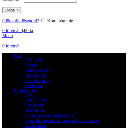
Logga in
Glömt ditt lösenord?
Kom ihåg mig
0
föremål
0,00
kr
Menu
0
föremål
Pool
Poolpaket
Niveko
Stålväggspool
Thermopool
Glasfiberpool
Steel pool
Pooltäckning
Pooltak
Lamellskydd
Poolskydd
Termofiltar
Vinter-och säkerhetsskydd
Upprullningsanordningar och teleskoprör
Reservdelar