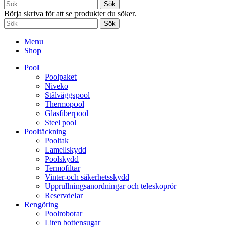
Sök
Börja skriva för att se produkter du söker.
Sök
Menu
Shop
Pool
Poolpaket
Niveko
Stålväggspool
Thermopool
Glasfiberpool
Steel pool
Pooltäckning
Pooltak
Lamellskydd
Poolskydd
Termofiltar
Vinter-och säkerhetsskydd
Upprullningsanordningar och teleskoprör
Reservdelar
Rengöring
Poolrobotar
Liten bottensugar