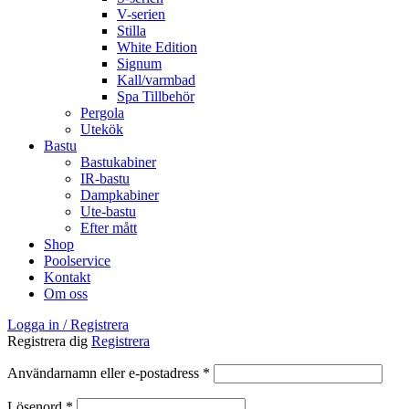
V-serien
Stilla
White Edition
Signum
Kall/varmbad
Spa Tillbehör
Pergola
Utekök
Bastu
Bastukabiner
IR-bastu
Dampkabiner
Ute-bastu
Efter mått
Shop
Poolservice
Kontakt
Om oss
Logga in / Registrera
Registrera dig
Registrera
Obligatoriskt
Användarnamn eller e-postadress
*
Obligatoriskt
Lösenord
*