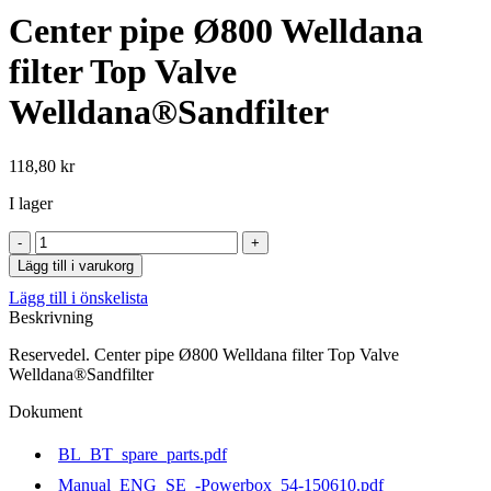
Center pipe Ø800 Welldana
filter Top Valve
Welldana®Sandfilter
118,80
kr
I lager
Center
pipe
Lägg till i varukorg
Ø800
Lägg till i önskelista
Welldana
Beskrivning
filter
Top
Reservedel. Center pipe Ø800 Welldana filter Top Valve
Valve
Welldana®Sandfilter
Welldana®Sandfilter
mängd
Dokument
BL_BT_spare_parts.pdf
Manual_ENG_SE_-Powerbox_54-150610.pdf