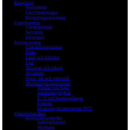
Rengöring
Poolrobotar
Liten bottensugar
Rengöringsutrustning
Uppvärmning
Värmepumpar
Solvärme
Elvärmare
Poolutrustning
Cirkulationspumpar
Filter
Liner och tillbehör
Ljus
Skimmer och utlopp
Avfuktare
Sport- lek och vattenfall
Monteringskomponenter
Vinklar och böjar
Anslutningshylsor
T / Y och korskopplingar
Unioner
Monteringskomponenter PVC
Vattenbehandling
Kemikaliekontroller
Saltklorinatorer
Welldana