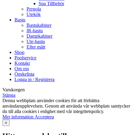
Spa Tillbehör
Pergola
Utekök
Bastu
Bastukabiner
IR-bastu
Dampkabiner
Ute-bastu
Efter mått
Shop
Poolservice
Kontakt
Om oss
Önskelista
Logga in / Registrera
Varukorgen
Stänga
Denna webbplats använder cookies för att förbättra
användarupplevelsen. Genom att använda vår webbplats samtycker
du till alla cookies i enlighet med vår integritetspolicy.
Mer
Mer information
Acceptera
information
×