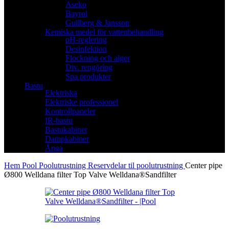
Aseko
Bayrol
Gullberg & Jansson
Kemiska medel för vattenbehandling
pH-reglering
Desinfektion
Flockning och alger
Div. rengöring
Spa produkter
Bastu
Elektriska
Elektriske professionel
Kontrollpaneler
IR-bastu
Bastukabiner
Dampkabiner
Ånga
Hem
Pool
Poolutrustning
Reservdelar til poolutrustning
Center pipe
Ø800 Welldana filter Top Valve Welldana®Sandfilter