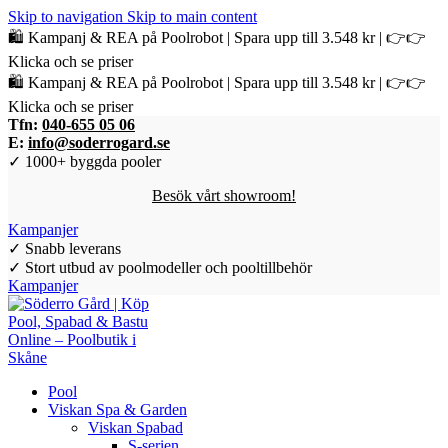
Skip to navigation
Skip to main content
🛍️ Kampanj & REA på Poolrobot | Spara upp till 3.548 kr | 👉👉
Klicka och se priser
🛍️ Kampanj & REA på Poolrobot | Spara upp till 3.548 kr | 👉👉
Klicka och se priser
Tfn:
040-655 05 06
E:
info@soderrogard.se
✓ 1000+ byggda pooler
Besök vårt showroom!
Kampanjer
✓ Snabb leverans
✓ Stort utbud av poolmodeller och pooltillbehör
Kampanjer
Pool
Viskan Spa & Garden
Viskan Spabad
S-serien