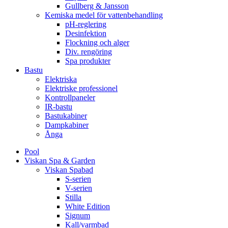
Gullberg & Jansson
Kemiska medel för vattenbehandling
pH-reglering
Desinfektion
Flockning och alger
Div. rengöring
Spa produkter
Bastu
Elektriska
Elektriske professionel
Kontrollpaneler
IR-bastu
Bastukabiner
Dampkabiner
Ånga
Pool
Viskan Spa & Garden
Viskan Spabad
S-serien
V-serien
Stilla
White Edition
Signum
Kall/varmbad