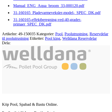
Manual_ENG_Aqua_broom_33-000120.pdf
31-160165_Pladevarmeveksler-model-_SPEC_DK.pdf
31-160165-effektberegning-ved-40-grader-
primaer_SPEC_DK.pdf
Artikelnr:
49-150035
Kategorier:
Pool
,
Poolutrustning
,
Reservdelar
til poolutrustning
Etiketter:
Pool king
,
Welldana Reservdelar
Dela:
Köp Pool, Spabad & Bastu Online.