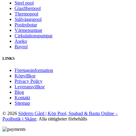
Steel pool
Glasfiberpool
Thermopool
Stålväggspool
Poolrobotar
Värmepumpar
Cirkulationspumpar
Aseko
Bayrol
LINKS
Företagsinformation
Köpvillkor
Privacy Policy
Leveransvillkor
Blog
Kontakt
Sitemap
© 2026
Söderro Gård | Köp Pool, Spabad & Bastu Online –
Poolbutik i Skåne
. Alla rättigheter förbehålls