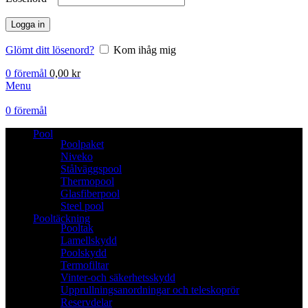
Logga in
Glömt ditt lösenord?
Kom ihåg mig
0
föremål
0,00
kr
Menu
0
föremål
Pool
Poolpaket
Niveko
Stålväggspool
Thermopool
Glasfiberpool
Steel pool
Pooltäckning
Pooltak
Lamellskydd
Poolskydd
Termofiltar
Vinter-och säkerhetsskydd
Upprullningsanordningar och teleskoprör
Reservdelar