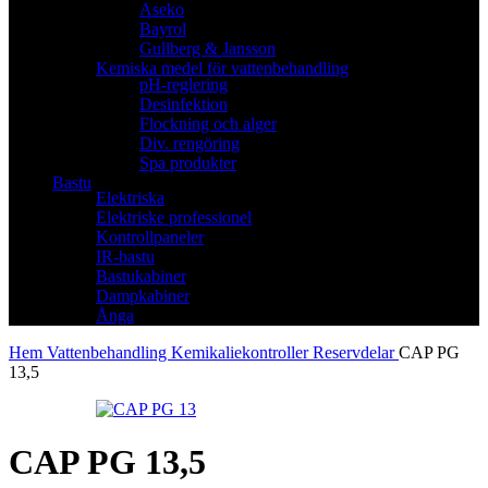
Aseko
Bayrol
Gullberg & Jansson
Kemiska medel för vattenbehandling
pH-reglering
Desinfektion
Flockning och alger
Div. rengöring
Spa produkter
Bastu
Elektriska
Elektriske professionel
Kontrollpaneler
IR-bastu
Bastukabiner
Dampkabiner
Ånga
Hem
Vattenbehandling
Kemikaliekontroller
Reservdelar
CAP PG
13,5
CAP PG 13,5