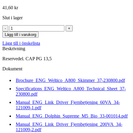
41,60
kr
Slut i lager
CAP
PG
Lägg till i varukorg
13,5
Lägg till i önskelista
mängd
Beskrivning
Reservedel. CAP PG 13,5
Dokument
Brochure_ENG_Weltico_A800_Skimmer_37-230800.pdf
Specifications_ENG_Weltico_A800_Technical_Sheet_37-
230800.pdf
Manual_ENG_Link_Driver_Fjernbetjening_60VA_34-
121009-1.pdf
Manual_ENG_Dolphin_Supreme_M5_Bio_33-001014.pdf
Manual_ENG_Link_Driver_Fjernbetjening_200VA_34-
121009-2.pdf