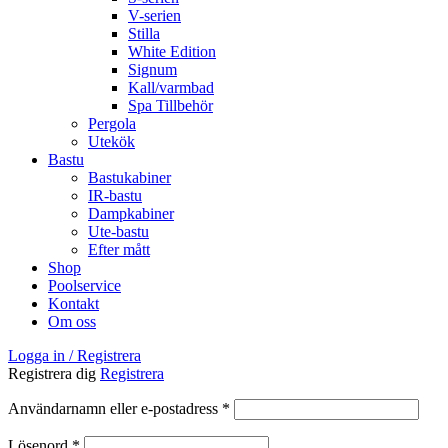
V-serien
Stilla
White Edition
Signum
Kall/varmbad
Spa Tillbehör
Pergola
Utekök
Bastu
Bastukabiner
IR-bastu
Dampkabiner
Ute-bastu
Efter mått
Shop
Poolservice
Kontakt
Om oss
Logga in / Registrera
Registrera dig
Registrera
Obligatoriskt
Användarnamn eller e-postadress
*
Obligatoriskt
Lösenord
*