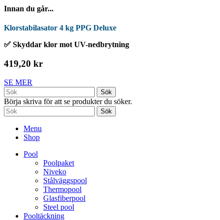
Innan du går...
Klorstabilasator 4 kg PPG Deluxe
✅ Skyddar klor mot UV-nedbrytning
419,20 kr
SE MER
Sök
Börja skriva för att se produkter du söker.
Sök
Menu
Shop
Pool
Poolpaket
Niveko
Stålväggspool
Thermopool
Glasfiberpool
Steel pool
Pooltäckning