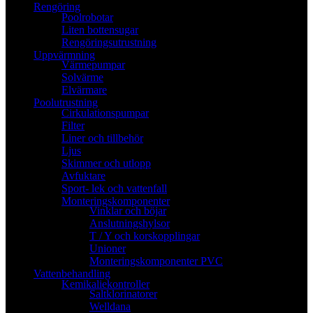
Rengöring
Poolrobotar
Liten bottensugar
Rengöringsutrustning
Uppvärmning
Värmepumpar
Solvärme
Elvärmare
Poolutrustning
Cirkulationspumpar
Filter
Liner och tillbehör
Ljus
Skimmer och utlopp
Avfuktare
Sport- lek och vattenfall
Monteringskomponenter
Vinklar och böjar
Anslutningshylsor
T / Y och korskopplingar
Unioner
Monteringskomponenter PVC
Vattenbehandling
Kemikaliekontroller
Saltklorinatorer
Welldana