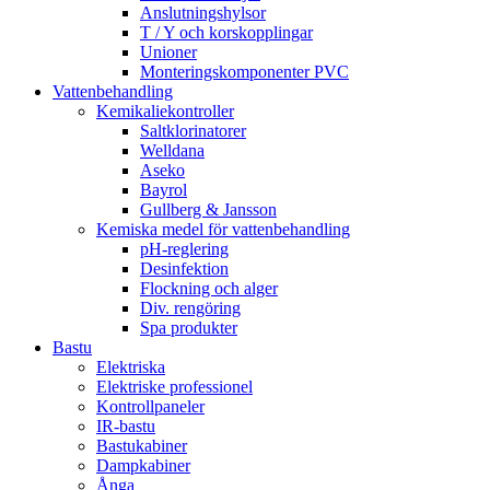
Anslutningshylsor
T / Y och korskopplingar
Unioner
Monteringskomponenter PVC
Vattenbehandling
Kemikaliekontroller
Saltklorinatorer
Welldana
Aseko
Bayrol
Gullberg & Jansson
Kemiska medel för vattenbehandling
pH-reglering
Desinfektion
Flockning och alger
Div. rengöring
Spa produkter
Bastu
Elektriska
Elektriske professionel
Kontrollpaneler
IR-bastu
Bastukabiner
Dampkabiner
Ånga