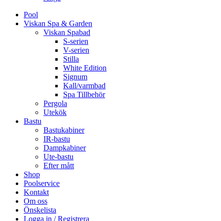
Pool
Viskan Spa & Garden
Viskan Spabad
S-serien
V-serien
Stilla
White Edition
Signum
Kall/varmbad
Spa Tillbehör
Pergola
Utekök
Bastu
Bastukabiner
IR-bastu
Dampkabiner
Ute-bastu
Efter mått
Shop
Poolservice
Kontakt
Om oss
Önskelista
Logga in / Registrera