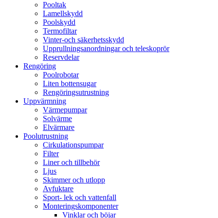
Pooltak
Lamellskydd
Poolskydd
Termofiltar
Vinter-och säkerhetsskydd
Upprullningsanordningar och teleskoprör
Reservdelar
Rengöring
Poolrobotar
Liten bottensugar
Rengöringsutrustning
Uppvärmning
Värmepumpar
Solvärme
Elvärmare
Poolutrustning
Cirkulationspumpar
Filter
Liner och tillbehör
Ljus
Skimmer och utlopp
Avfuktare
Sport- lek och vattenfall
Monteringskomponenter
Vinklar och böjar