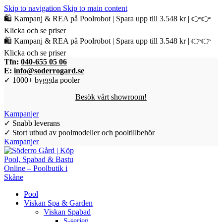
Skip to navigation
Skip to main content
🛍️ Kampanj & REA på Poolrobot | Spara upp till 3.548 kr | 👉👉
Klicka och se priser
🛍️ Kampanj & REA på Poolrobot | Spara upp till 3.548 kr | 👉👉
Klicka och se priser
Tfn:
040-655 05 06
E:
info@soderrogard.se
✓ 1000+ byggda pooler
Besök vårt showroom!
Kampanjer
✓ Snabb leverans
✓ Stort utbud av poolmodeller och pooltillbehör
Kampanjer
Pool
Viskan Spa & Garden
Viskan Spabad
S-serien