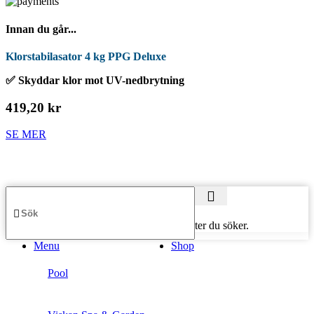
Innan du går...
Klorstabilasator 4 kg PPG Deluxe
✅ Skyddar klor mot UV-nedbrytning
419,20 kr
SE MER
Börja skriva för att se produkter du söker.
Menu
Shop
Pool