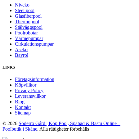
Niveko
Steel pool
Glasfiberpool
Thermopool
Stålväggspool
Poolrobotar
Värmepumpar
Cirkulationspumpar
Aseko
Bayrol
LINKS
Företagsinformation
Köpvillkor
Privacy Policy
Leveransvillkor
Blog
Kontakt
Sitemap
© 2026
Söderro Gård | Köp Pool, Spabad & Bastu Online –
Poolbutik i Skåne
. Alla rättigheter förbehålls