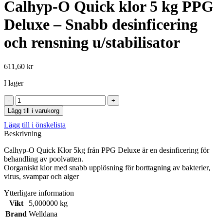
Calhyp-O Quick klor 5 kg PPG
Deluxe – Snabb desinficering
och rensning u/stabilisator
611,60
kr
I lager
Calhyp-
O
Lägg till i varukorg
Quick
Lägg till i önskelista
klor
Beskrivning
5
kg
Calhyp-O Quick Klor 5kg från PPG Deluxe är en desinficering för
PPG
behandling av poolvatten.
Deluxe
Oorganiskt klor med snabb upplösning för borttagning av bakterier,
-
virus, svampar och alger
Snabb
desinficering
Ytterligare information
och
Vikt
5,000000 kg
rensning
u/stabilisator
Brand
Welldana