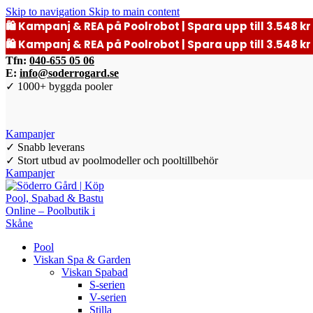
Skip to navigation
Skip to main content
🛍️ Kampanj & REA på Poolrobot | Spara upp till 3.548 kr 
🛍️ Kampanj & REA på Poolrobot | Spara upp till 3.548 kr 
Tfn:
040-655 05 06
E:
info@soderrogard.se
✓ 1000+ byggda pooler
Kampanjer
✓ Snabb leverans
✓ Stort utbud av poolmodeller och pooltillbehör
Kampanjer
Pool
Viskan Spa & Garden
Viskan Spabad
S-serien
V-serien
Stilla