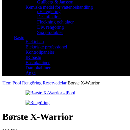
Gullberg & Jansson
Kemiska medel för vattenbehandling
pH-reglering
Desinfektion
Flockning och alger
Div. rengöring
Spa produkter
Bastu
Elektriska
Elektriske professionel
Kontrollpaneler
IR-bastu
Bastukabiner
Dampkabiner
Ånga
Hem
Pool
Rengöring
Reservedelar
Børste X-Warrior
Børste X-Warrior