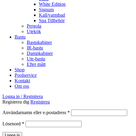
White Edition
Signum
Kall/varmbad
Spa Tillbehör
Pergola
Utekök
Bastu
Bastukabiner
IR-bastu
Dampkabiner
Ute-bastu
Efter mått
Shop
Poolservice
Kontakt
Om oss
Logga in / Registrera
Registrera dig
Registrera
Obligatoriskt
Användarnamn eller e-postadress
*
Obligatoriskt
Lösenord
*
Logga in