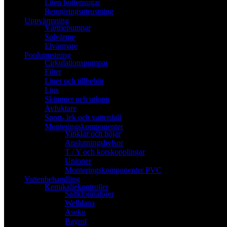
Liten bottensugar
Rengöringsutrustning
Uppvärmning
Värmepumpar
Solvärme
Elvärmare
Poolutrustning
Cirkulationspumpar
Filter
Liner och tillbehör
Ljus
Skimmer och utlopp
Avfuktare
Sport- lek och vattenfall
Monteringskomponenter
Vinklar och böjar
Anslutningshylsor
T / Y och korskopplingar
Unioner
Monteringskomponenter PVC
Vattenbehandling
Kemikaliekontroller
Saltklorinatorer
Welldana
Aseko
Bayrol