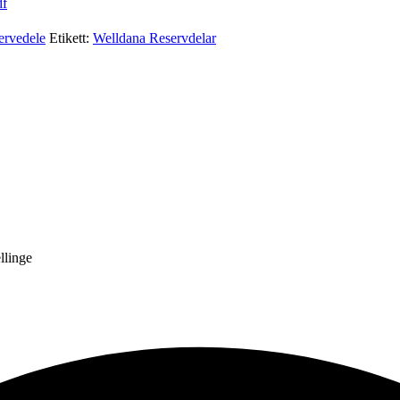
df
ervedele
Etikett:
Welldana Reservdelar
llinge