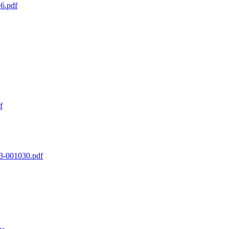
6.pdf
f
-001030.pdf