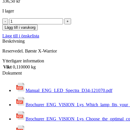
336,50
kr
I lager
Børste
X-
Lägg till i varukorg
Warrior
Lägg till i önskelista
mängd
Beskrivning
Reservedel. Børste X-Warrior
Ytterligare information
Vikt
0,110000 kg
Dokument
Manual_ENG_LED_Spectra_D34-121070.pdf
Brochurer_ENG_VISION_Lys_Which_lamp_fits_your_p
Brochurer_ENG_VISION_Lys_Choose_the_optimal_con