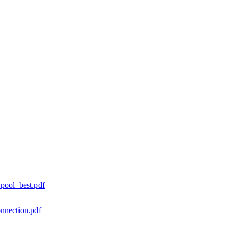
ool_best.pdf
nection.pdf