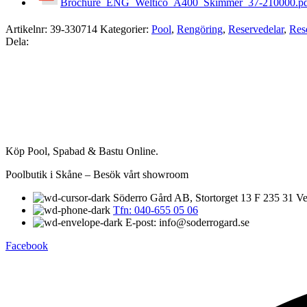
Brochure_ENG_Weltico_A400_Skimmer_37-210000.p
Artikelnr:
39-330714
Kategorier:
Pool
,
Rengöring
,
Reservedelar
,
Res
Dela:
Köp Pool, Spabad & Bastu Online.
Poolbutik i Skåne – Besök vårt showroom
Söderro Gård AB, Stortorget 13 F 235 31 Ve
Tfn: 040-655 05 06
E-post: info@soderrogard.se
Facebook