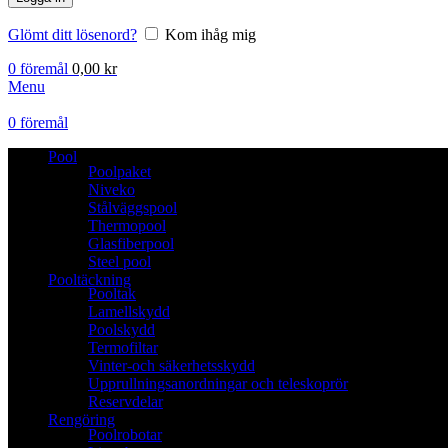
Glömt ditt lösenord?
Kom ihåg mig
0
föremål
0,00
kr
Menu
0
föremål
Pool
Poolpaket
Niveko
Stålväggspool
Thermopool
Glasfiberpool
Steel pool
Pooltäckning
Pooltak
Lamellskydd
Poolskydd
Termofiltar
Vinter-och säkerhetsskydd
Upprullningsanordningar och teleskoprör
Reservdelar
Rengöring
Poolrobotar