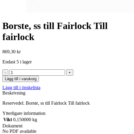
Borste, ss till Fairlock Till
fairlock
869,30
kr
Endast 5 i lager
Borste,
ss
Lägg till i varukorg
till
Lägg till i önskelista
Fairlock
Beskrivning
Till
fairlock
Reservedel. Borste, ss till Fairlock Till fairlock
mängd
Ytterligare information
Vikt
0,150000 kg
Dokument
No PDF available