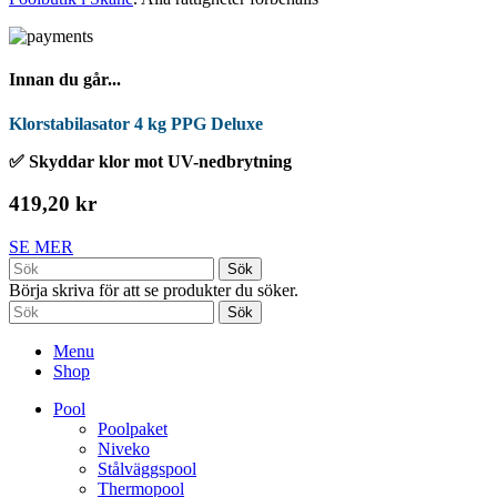
Innan du går...
Klorstabilasator 4 kg PPG Deluxe
✅ Skyddar klor mot UV-nedbrytning
419,20 kr
SE MER
Sök
Börja skriva för att se produkter du söker.
Sök
Menu
Shop
Pool
Poolpaket
Niveko
Stålväggspool
Thermopool