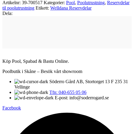
Artikelnr:
39-700517
Kategorier:
Pool
,
Poolutrustning
,
Reservdelar
til poolutrustning
Etikett:
Welldana Reservdelar
Dela:
Köp Pool, Spabad & Bastu Online.
Poolbutik i Skåne – Besök vårt showroom
Söderro Gård AB, Stortorget 13 F 235 31
Vellinge
Tfn: 040-655 05 06
E-post: info@soderrogard.se
Facebook