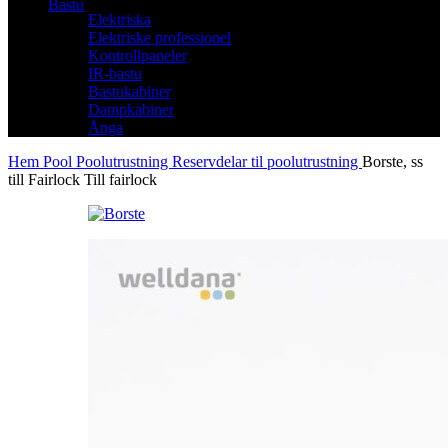
Bastu
Elektriska
Elektriske professionel
Kontrollpaneler
IR-bastu
Bastukabiner
Dampkabiner
Ånga
Hem
Pool
Poolutrustning
Reservdelar til poolutrustning
Borste, ss
till Fairlock Till fairlock