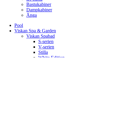
Bastukabiner
Dampkabiner
Ånga
Pool
Viskan Spa & Garden
Viskan Spabad
S-serien
V-serien
Stilla
White Edition
Signum
Kall/varmbad
Spa Tillbehör
Pergola
Utekök
Bastu
Bastukabiner
IR-bastu
Dampkabiner
Ute-bastu
Efter mått
Shop
Poolservice
Kontakt