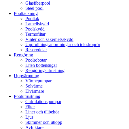
Glasfiberpool
Steel pool
Pooltäckning
Pooltak
Lamellskydd
Poolskydd
Termofiltar
Vinter-och säkerhetsskydd
Upprullningsanordningar och teleskoprör
Reservdelar
Rengöring
Poolrobotar
Liten bottensugar
Rengöringsutrustning
Uppvärmning
Värmepumpar
Solvärme
Elvärmare
Poolutrustning
Cirkulationspumpar
Filter
Liner och tillbehör
Ljus
Skimmer och utlopp
Avfuktare