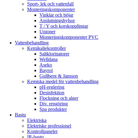
Sport- lek och vattenfall
Monteringskomponenter
Vinklar och böjar
Anslutningshylsor
T / Y och korskopplingar
Unioner
Monteringskomponenter PVC
Vattenbehandling
Kemikaliekontroller
Saltklorinatorer
Welldana
Aseko
Bayrol
Gullberg & Jansson
Kemiska medel för vattenbehandling
pH-reglering
Desinfektion
Flockning och alger
Div. rengöring
Spa produkter
Bastu
Elektriska
Elektriske professionel
Kontrollpaneler
IR-bastu