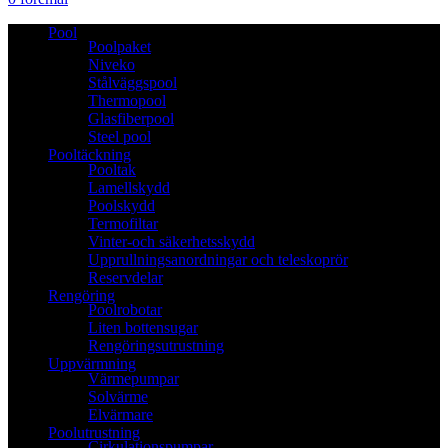
Pool
Poolpaket
Niveko
Stålväggspool
Thermopool
Glasfiberpool
Steel pool
Pooltäckning
Pooltak
Lamellskydd
Poolskydd
Termofiltar
Vinter-och säkerhetsskydd
Upprullningsanordningar och teleskoprör
Reservdelar
Rengöring
Poolrobotar
Liten bottensugar
Rengöringsutrustning
Uppvärmning
Värmepumpar
Solvärme
Elvärmare
Poolutrustning
Cirkulationspumpar