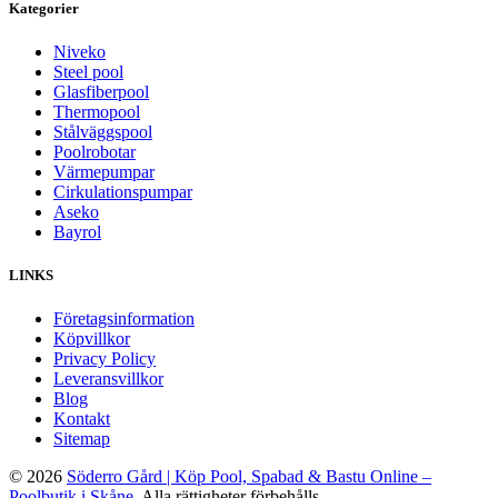
Kategorier
Niveko
Steel pool
Glasfiberpool
Thermopool
Stålväggspool
Poolrobotar
Värmepumpar
Cirkulationspumpar
Aseko
Bayrol
LINKS
Företagsinformation
Köpvillkor
Privacy Policy
Leveransvillkor
Blog
Kontakt
Sitemap
© 2026
Söderro Gård | Köp Pool, Spabad & Bastu Online –
Poolbutik i Skåne
. Alla rättigheter förbehålls