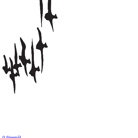
0
föremål