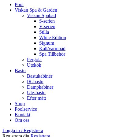
Pool
Viskan Spa & Garden
Viskan Spabad
S-serien
V-serien
Stilla
White Edition
Signum
Kall/varmbad
Spa Tillbehör
Pergola
Utekök
Bastu
Bastukabiner
IR-bastu
Dampkabiner
Ute-bastu
Efter mått
Shop
Poolservice
Kontakt
Om oss
Logga in / Registrera
Registrera dig
Registrera