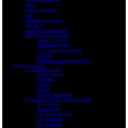
Filter
Liner och tillbehör
Ljus
Skimmer och utlopp
Avfuktare
Sport- lek och vattenfall
Monteringskomponenter
Vinklar och böjar
Anslutningshylsor
T / Y och korskopplingar
Unioner
Monteringskomponenter PVC
Vattenbehandling
Kemikaliekontroller
Saltklorinatorer
Welldana
Aseko
Bayrol
Gullberg & Jansson
Kemiska medel för vattenbehandling
pH-reglering
Desinfektion
Flockning och alger
Div. rengöring
Spa produkter