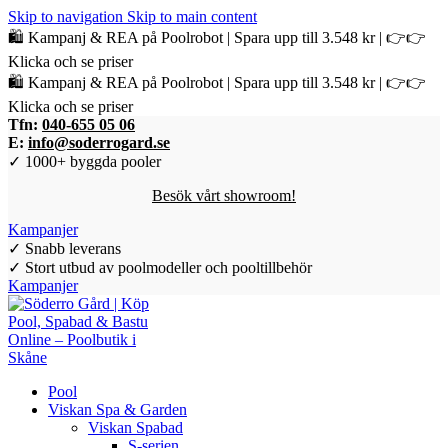
Skip to navigation
Skip to main content
🛍️ Kampanj & REA på Poolrobot | Spara upp till 3.548 kr | 👉👉
Klicka och se priser
🛍️ Kampanj & REA på Poolrobot | Spara upp till 3.548 kr | 👉👉
Klicka och se priser
Tfn:
040-655 05 06
E:
info@soderrogard.se
✓ 1000+ byggda pooler
Besök vårt showroom!
Kampanjer
✓ Snabb leverans
✓ Stort utbud av poolmodeller och pooltillbehör
Kampanjer
Pool
Viskan Spa & Garden
Viskan Spabad
S-serien