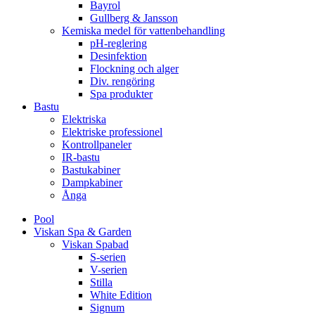
Bayrol
Gullberg & Jansson
Kemiska medel för vattenbehandling
pH-reglering
Desinfektion
Flockning och alger
Div. rengöring
Spa produkter
Bastu
Elektriska
Elektriske professionel
Kontrollpaneler
IR-bastu
Bastukabiner
Dampkabiner
Ånga
Pool
Viskan Spa & Garden
Viskan Spabad
S-serien
V-serien
Stilla
White Edition
Signum