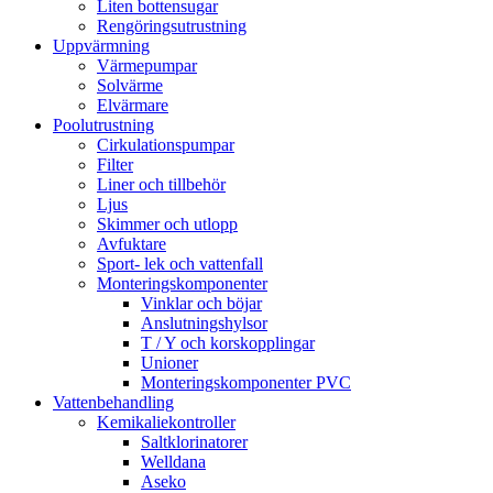
Liten bottensugar
Rengöringsutrustning
Uppvärmning
Värmepumpar
Solvärme
Elvärmare
Poolutrustning
Cirkulationspumpar
Filter
Liner och tillbehör
Ljus
Skimmer och utlopp
Avfuktare
Sport- lek och vattenfall
Monteringskomponenter
Vinklar och böjar
Anslutningshylsor
T / Y och korskopplingar
Unioner
Monteringskomponenter PVC
Vattenbehandling
Kemikaliekontroller
Saltklorinatorer
Welldana
Aseko