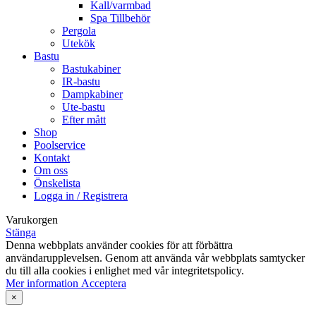
Kall/varmbad
Spa Tillbehör
Pergola
Utekök
Bastu
Bastukabiner
IR-bastu
Dampkabiner
Ute-bastu
Efter mått
Shop
Poolservice
Kontakt
Om oss
Önskelista
Logga in / Registrera
Varukorgen
Stänga
Denna webbplats använder cookies för att förbättra
användarupplevelsen. Genom att använda vår webbplats samtycker
du till alla cookies i enlighet med vår integritetspolicy.
Mer
Mer information
Acceptera
information
×