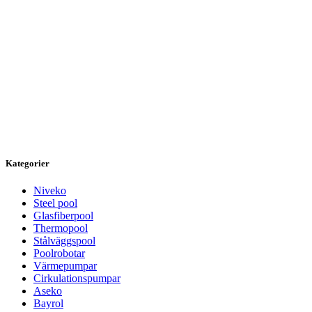
Kategorier
Niveko
Steel pool
Glasfiberpool
Thermopool
Stålväggspool
Poolrobotar
Värmepumpar
Cirkulationspumpar
Aseko
Bayrol