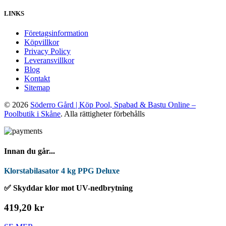
LINKS
Företagsinformation
Köpvillkor
Privacy Policy
Leveransvillkor
Blog
Kontakt
Sitemap
© 2026
Söderro Gård | Köp Pool, Spabad & Bastu Online –
Poolbutik i Skåne
. Alla rättigheter förbehålls
Innan du går...
Klorstabilasator 4 kg PPG Deluxe
✅ Skyddar klor mot UV-nedbrytning
419,20 kr