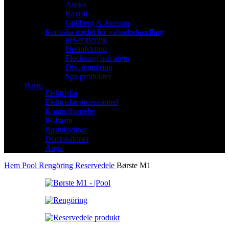
Aseko
Bayrol
Gullberg & Jansson
Kemiska medel för vattenbehandling
pH-reglering
Desinfektion
Flockning och alger
Div. rengöring
Spa produkter
Bastu
Elektriska
Elektriske professionel
Kontrollpaneler
IR-bastu
Bastukabiner
Dampkabiner
Ånga
Hem
Pool
Rengöring
Reservedele
Børste M1