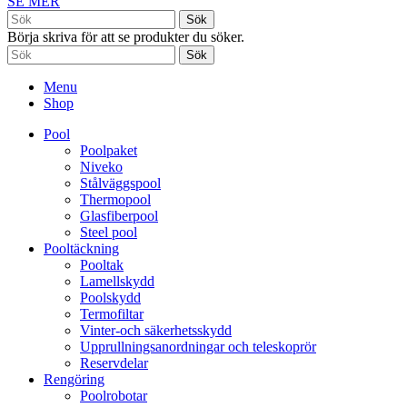
SE MER
Sök
Börja skriva för att se produkter du söker.
Sök
Menu
Shop
Pool
Poolpaket
Niveko
Stålväggspool
Thermopool
Glasfiberpool
Steel pool
Pooltäckning
Pooltak
Lamellskydd
Poolskydd
Termofiltar
Vinter-och säkerhetsskydd
Upprullningsanordningar och teleskoprör
Reservdelar
Rengöring
Poolrobotar