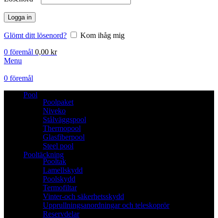
Logga in
Glömt ditt lösenord?
Kom ihåg mig
0
föremål
0,00
kr
Menu
0
föremål
Pool
Poolpaket
Niveko
Stålväggspool
Thermopool
Glasfiberpool
Steel pool
Pooltäckning
Pooltak
Lamellskydd
Poolskydd
Termofiltar
Vinter-och säkerhetsskydd
Upprullningsanordningar och teleskoprör
Reservdelar