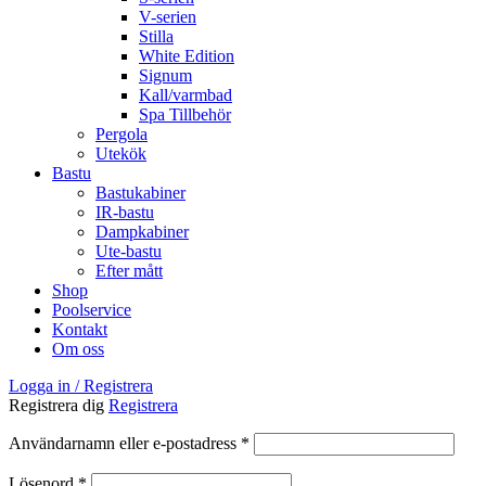
V-serien
Stilla
White Edition
Signum
Kall/varmbad
Spa Tillbehör
Pergola
Utekök
Bastu
Bastukabiner
IR-bastu
Dampkabiner
Ute-bastu
Efter mått
Shop
Poolservice
Kontakt
Om oss
Logga in / Registrera
Registrera dig
Registrera
Obligatoriskt
Användarnamn eller e-postadress
*
Obligatoriskt
Lösenord
*