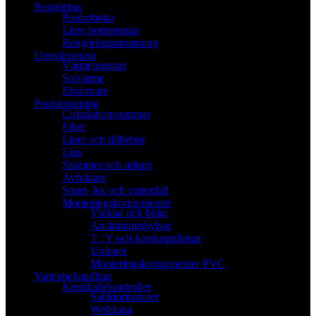
Rengöring
Poolrobotar
Liten bottensugar
Rengöringsutrustning
Uppvärmning
Värmepumpar
Solvärme
Elvärmare
Poolutrustning
Cirkulationspumpar
Filter
Liner och tillbehör
Ljus
Skimmer och utlopp
Avfuktare
Sport- lek och vattenfall
Monteringskomponenter
Vinklar och böjar
Anslutningshylsor
T / Y och korskopplingar
Unioner
Monteringskomponenter PVC
Vattenbehandling
Kemikaliekontroller
Saltklorinatorer
Welldana