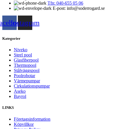
Tfn: 040-655 05 06
E-post: info@soderrogard.se
acebook
Instagram
Kategorier
Niveko
Steel pool
Glasfiberpool
Thermopool
Stålväggspool
Poolrobotar
Värmepumpar
Cirkulationspumpar
Aseko
Bayrol
LINKS
Företagsinformation
Köpvillkor