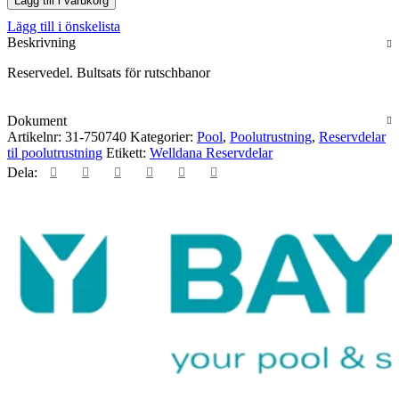
Lägg till i varukorg
rutschbanor
Lägg till i önskelista
mängd
Beskrivning
Reservedel. Bultsats för rutschbanor
Dokument
Artikelnr:
31-750740
Kategorier:
Pool
,
Poolutrustning
,
Reservdelar
til poolutrustning
Etikett:
Welldana Reservdelar
Dela: