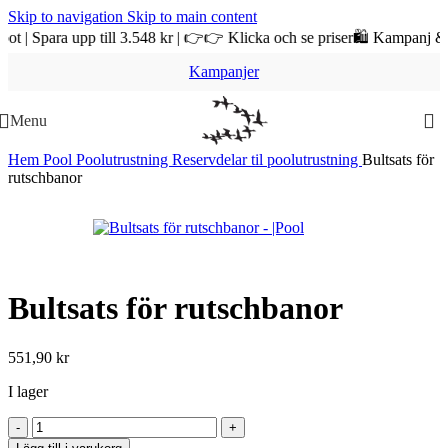
Skip to navigation
Skip to main content
para upp till 3.548 kr | 👉👉 Klicka och se priser
🛍️ Kampanj & REA p
Kampanjer
Menu
Hem
Pool
Poolutrustning
Reservdelar til poolutrustning
Bultsats för
rutschbanor
Bultsats för rutschbanor
551,90
kr
I lager
Bultsats
för