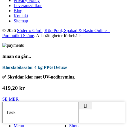
Privacy Policy
Leveransvillkor
Blog
Kontakt
Sitemap
© 2026
Söderro Gård | Köp Pool, Spabad & Bastu Online –
Poolbutik i Skåne
. Alla rättigheter förbehålls
Innan du går...
Klorstabilasator 4 kg PPG Deluxe
✅ Skyddar klor mot UV-nedbrytning
419,20 kr
SE MER
Menu
Shop