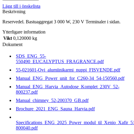
230
Lägg till i önskelista
V
Beskrivning
Terminaler
i
Reservedel. Bastuaggregat 3 000 W, 230 V Terminaler i sidan.
sidan.
mängd
Ytterligare information
Vikt
0,120000 kg
Dokument
SDS_ENG_55-
550490_EUCALYPTUS_FRAGRANCE.pdf
55-021601-Ovi_alumiinikarmi_nuppi_FISVENDE.pdf
Manual_ENG_Power_unit_for_C260-34_54-150560.pdf
Manual_ENG_Harvia_Autodose_Komplet_230V_52-
800237.pdf
Manual_chimney_52-200370_GB.pdf
Brochure_2021_ENG_Sauna_Harvia.pdf
Specifications_ENG_2025_Power_modul_til_Xenio_Xafir_5
800040.pdf