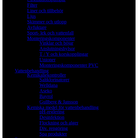
Filter
Liner och tillbehör
Ljus
Skimmer och utlopp
Avfuktare
Sport- lek och vattenfall
Monteringskomponenter
Vinklar och böjar
Anslutningshylsor
T / Y och korskopplingar
Unioner
Monteringskomponenter PVC
Vattenbehandling
Kemikaliekontroller
Saltklorinatorer
Welldana
Aseko
Bayrol
Gullberg & Jansson
Kemiska medel för vattenbehandling
pH-reglering
Desinfektion
Flockning och alger
Div. rengöring
Spa produkter