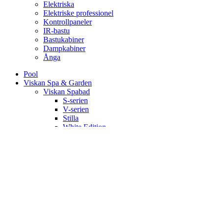
Elektriska
Elektriske professionel
Kontrollpaneler
IR-bastu
Bastukabiner
Dampkabiner
Ånga
Pool
Viskan Spa & Garden
Viskan Spabad
S-serien
V-serien
Stilla
White Edition
Signum
Kall/varmbad
Spa Tillbehör
Pergola
Utekök
Bastu
Bastukabiner
IR-bastu
Dampkabiner
Ute-bastu