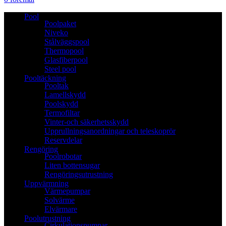
Pool
Poolpaket
Niveko
Stålväggspool
Thermopool
Glasfiberpool
Steel pool
Pooltäckning
Pooltak
Lamellskydd
Poolskydd
Termofiltar
Vinter-och säkerhetsskydd
Upprullningsanordningar och teleskoprör
Reservdelar
Rengöring
Poolrobotar
Liten bottensugar
Rengöringsutrustning
Uppvärmning
Värmepumpar
Solvärme
Elvärmare
Poolutrustning
Cirkulationspumpar