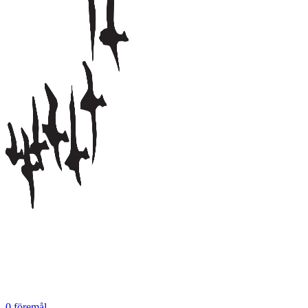
0
föremål