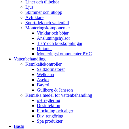
Liner och tillbehör
Ljus
Skimmer och utlopp
Avfuktare
Sport- lek och vattenfall
Monteringskomponenter
Vinklar och böjar
Anslutningshylsor
T / Y och korskopplingar
Unioner
Monteringskomponenter PVC
Vattenbehandling
Kemikaliekontroller
Saltklorinatorer
Welldana
Aseko
Bayrol
Gullberg & Jansson
Kemiska medel för vattenbehandling
pH-reglering
Desinfektion
Flockning och alger
Div. rengöring
Spa produkter
Bastu