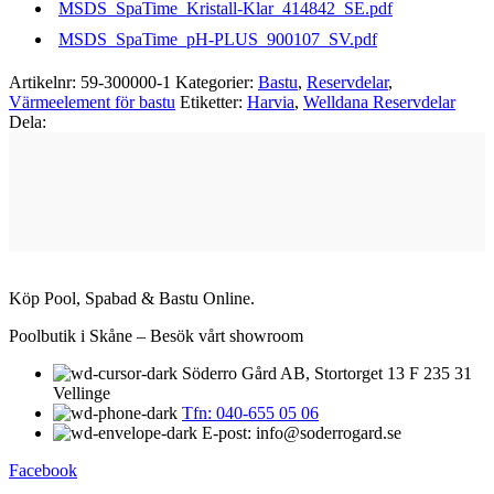
MSDS_SpaTime_Kristall-Klar_414842_SE.pdf
MSDS_SpaTime_pH-PLUS_900107_SV.pdf
Artikelnr:
59-300000-1
Kategorier:
Bastu
,
Reservdelar
,
Värmeelement för bastu
Etiketter:
Harvia
,
Welldana Reservdelar
Dela:
Köp Pool, Spabad & Bastu Online.
Poolbutik i Skåne – Besök vårt showroom
Söderro Gård AB, Stortorget 13 F 235 31
Vellinge
Tfn: 040-655 05 06
E-post: info@soderrogard.se
Facebook