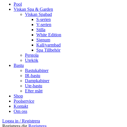
Pool
Viskan Spa & Garden
Viskan Spabad
S-serien
V-serien
Stilla
White Edition
Signum
Kall/varmbad
Spa Tillbehör
Pergola
Utekök
Bastu
Bastukabiner
IR-bastu
Dampkabiner
Ute-bastu
Efter mått
Shop
Poolservice
Kontakt
Om oss
Logga in / Registrera
Registrera dig
Registrera