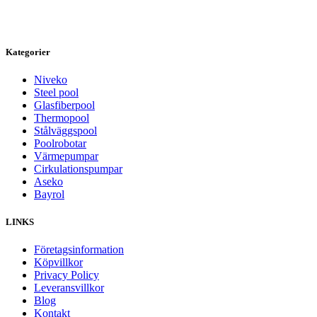
Kategorier
Niveko
Steel pool
Glasfiberpool
Thermopool
Stålväggspool
Poolrobotar
Värmepumpar
Cirkulationspumpar
Aseko
Bayrol
LINKS
Företagsinformation
Köpvillkor
Privacy Policy
Leveransvillkor
Blog
Kontakt