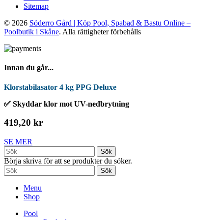
Sitemap
© 2026
Söderro Gård | Köp Pool, Spabad & Bastu Online –
Poolbutik i Skåne
. Alla rättigheter förbehålls
Innan du går...
Klorstabilasator 4 kg PPG Deluxe
✅ Skyddar klor mot UV-nedbrytning
419,20 kr
SE MER
Sök
Börja skriva för att se produkter du söker.
Sök
Menu
Shop
Pool