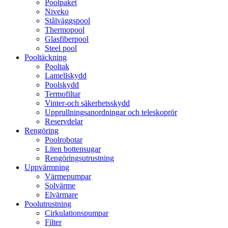
Poolpaket
Niveko
Stålväggspool
Thermopool
Glasfiberpool
Steel pool
Pooltäckning
Pooltak
Lamellskydd
Poolskydd
Termofiltar
Vinter-och säkerhetsskydd
Upprullningsanordningar och teleskoprör
Reservdelar
Rengöring
Poolrobotar
Liten bottensugar
Rengöringsutrustning
Uppvärmning
Värmepumpar
Solvärme
Elvärmare
Poolutrustning
Cirkulationspumpar
Filter