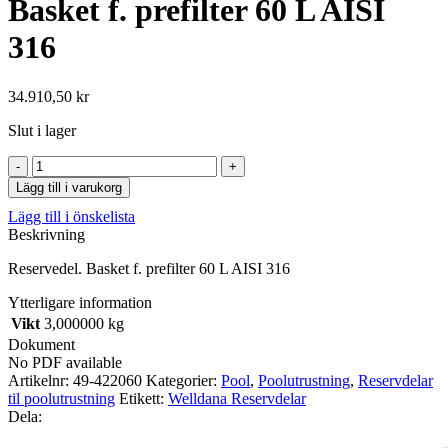
Basket f. prefilter 60 L AISI
316
34.910,50
kr
Slut i lager
Basket
f.
Lägg till i varukorg
prefilter
Lägg till i önskelista
60
Beskrivning
L
AISI
Reservedel. Basket f. prefilter 60 L AISI 316
316
mängd
Ytterligare information
Vikt
3,000000 kg
Dokument
No PDF available
Artikelnr:
49-422060
Kategorier:
Pool
,
Poolutrustning
,
Reservdelar
til poolutrustning
Etikett:
Welldana Reservdelar
Dela: