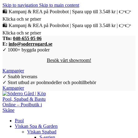
Skip to navigation
Skip to main content
🛍️ Kampanj & REA på Poolrobot | Spara upp till 3.548 kr | 👉👉
Klicka och se priser
🛍️ Kampanj & REA på Poolrobot | Spara upp till 3.548 kr | 👉👉
Klicka och se priser
Tfn:
040-655 05 06
E:
info@soderrogard.se
✓ 1000+ byggda pooler
Besök vårt showroom!
Kampanjer
✓ Snabb leverans
✓ Stort utbud av poolmodeller och pooltillbehör
Kampanjer
Pool
Viskan Spa & Garden
Viskan Spabad
S-serien