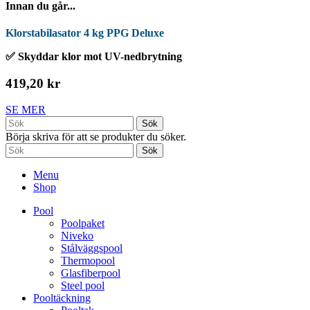
Innan du går...
Klorstabilasator 4 kg PPG Deluxe
✅ Skyddar klor mot UV-nedbrytning
419,20 kr
SE MER
Sök
Börja skriva för att se produkter du söker.
Sök
Menu
Shop
Pool
Poolpaket
Niveko
Stålväggspool
Thermopool
Glasfiberpool
Steel pool
Pooltäckning