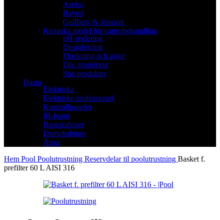
Aseko
Bayrol
Gullberg & Jansson
Kemiska medel för vattenbehandling
pH-reglering
Desinfektion
Flockning och alger
Div. rengöring
Spa produkter
Bastu
Elektriska
Elektriske professionel
Kontrollpaneler
IR-bastu
Bastukabiner
Dampkabiner
Ånga
Hem
Pool
Poolutrustning
Reservdelar til poolutrustning
Basket f.
prefilter 60 L AISI 316