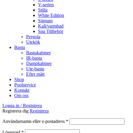
V-serien
Stilla
White Edition
Signum
Kall/varmbad
Spa Tillbehör
Pergola
Utekök
Bastu
Bastukabiner
IR-bastu
Dampkabiner
Ute-bastu
Efter mått
Shop
Poolservice
Kontakt
Om oss
Logga in / Registrera
Registrera dig
Registrera
Obligatoriskt
Användarnamn eller e-postadress
*
Obligatoriskt
Lösenord
*