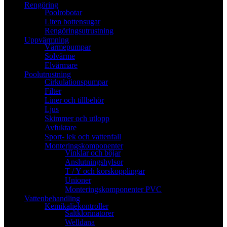
Rengöring
Poolrobotar
Liten bottensugar
Rengöringsutrustning
Uppvärmning
Värmepumpar
Solvärme
Elvärmare
Poolutrustning
Cirkulationspumpar
Filter
Liner och tillbehör
Ljus
Skimmer och utlopp
Avfuktare
Sport- lek och vattenfall
Monteringskomponenter
Vinklar och böjar
Anslutningshylsor
T / Y och korskopplingar
Unioner
Monteringskomponenter PVC
Vattenbehandling
Kemikaliekontroller
Saltklorinatorer
Welldana