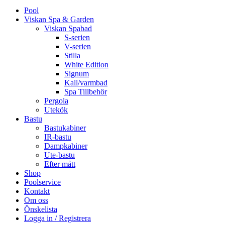
Pool
Viskan Spa & Garden
Viskan Spabad
S-serien
V-serien
Stilla
White Edition
Signum
Kall/varmbad
Spa Tillbehör
Pergola
Utekök
Bastu
Bastukabiner
IR-bastu
Dampkabiner
Ute-bastu
Efter mått
Shop
Poolservice
Kontakt
Om oss
Önskelista
Logga in / Registrera