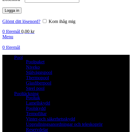
Logga in
Glömt ditt lösenord?
Kom ihåg mig
0
föremål
0,00
kr
Menu
0
föremål
Pool
Poolpaket
Niveko
Stålväggspool
Thermopool
Glasfiberpool
Steel pool
Pooltäckning
Pooltak
Lamellskydd
Poolskydd
Termofiltar
Vinter-och säkerhetsskydd
Upprullningsanordningar och teleskoprör
Reservdelar