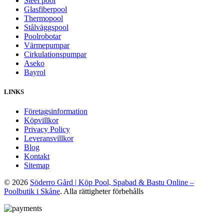
Steel pool
Glasfiberpool
Thermopool
Stålväggspool
Poolrobotar
Värmepumpar
Cirkulationspumpar
Aseko
Bayrol
LINKS
Företagsinformation
Köpvillkor
Privacy Policy
Leveransvillkor
Blog
Kontakt
Sitemap
© 2026
Söderro Gård | Köp Pool, Spabad & Bastu Online –
Poolbutik i Skåne
. Alla rättigheter förbehålls