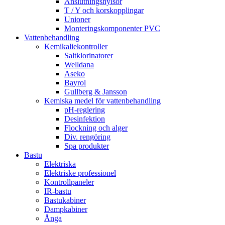
Anslutningshylsor
T / Y och korskopplingar
Unioner
Monteringskomponenter PVC
Vattenbehandling
Kemikaliekontroller
Saltklorinatorer
Welldana
Aseko
Bayrol
Gullberg & Jansson
Kemiska medel för vattenbehandling
pH-reglering
Desinfektion
Flockning och alger
Div. rengöring
Spa produkter
Bastu
Elektriska
Elektriske professionel
Kontrollpaneler
IR-bastu
Bastukabiner
Dampkabiner
Ånga