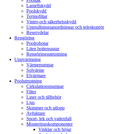
Pooltak
Lamellskydd
Poolskydd
Termofiltar
Vinter-och säkerhetsskydd
Upprullningsanordningar och teleskoprör
Reservdelar
Rengöring
Poolrobotar
Liten bottensugar
Rengöringsutrustning
Uppvärmning
Värmepumpar
Solvärme
Elvärmare
Poolutrustning
Cirkulationspumpar
Filter
Liner och tillbehör
Ljus
Skimmer och utlopp
Avfuktare
Sport- lek och vattenfall
Monteringskomponenter
Vinklar och böjar