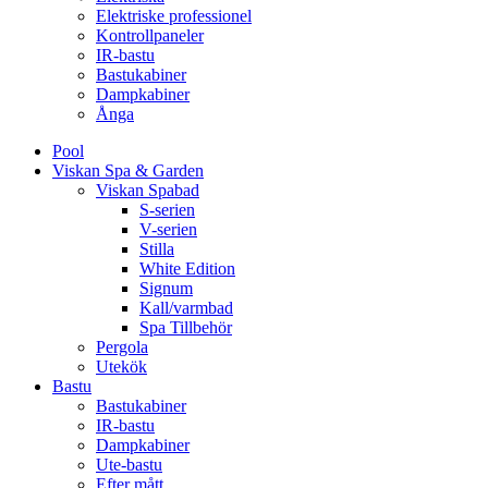
Elektriske professionel
Kontrollpaneler
IR-bastu
Bastukabiner
Dampkabiner
Ånga
Pool
Viskan Spa & Garden
Viskan Spabad
S-serien
V-serien
Stilla
White Edition
Signum
Kall/varmbad
Spa Tillbehör
Pergola
Utekök
Bastu
Bastukabiner
IR-bastu
Dampkabiner
Ute-bastu
Efter mått