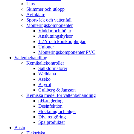
Ljus
Skimmer och utlopp
Avfuktare
Sport- lek och vattenfall
Monteringskomponenter
Vinklar och böjar
Anslutningshylsor
T / Y och korskopplingar
Unioner
Monteringskomponenter PVC
Vattenbehandling
Kemikaliekontroller
Saltklorinatorer
Welldana
Aseko
Bayrol
Gullberg & Jansson
Kemiska medel för vattenbehandling
pH-reglering
Desinfektion
Flockning och alger
Div. rengöring
Spa produkter
Bastu
Elektriska