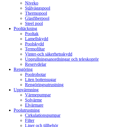
Niveko
Stålväggspool
Thermopool
Glasfiberpool
Steel pool
Pooltäckning
Pooltak
Lamellskydd
Poolskydd
Termofiltar
Vinter-och säkerhetsskydd
Upprullningsanordningar och teleskoprör
Reservdelar
Rengöring
Poolrobotar
Liten bottensugar
Rengöringsutrustning
Uppvärmning
Värmepumpar
Solvärme
Elvärmare
Poolutrustning
Cirkulationspumpar
Filter
Liner och tillbehör