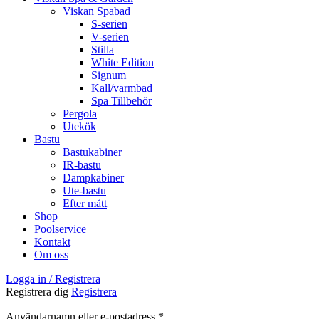
Viskan Spabad
S-serien
V-serien
Stilla
White Edition
Signum
Kall/varmbad
Spa Tillbehör
Pergola
Utekök
Bastu
Bastukabiner
IR-bastu
Dampkabiner
Ute-bastu
Efter mått
Shop
Poolservice
Kontakt
Om oss
Logga in / Registrera
Registrera dig
Registrera
Användarnamn eller e-postadress
*