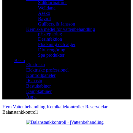
Saltklorinatorer
Welldana
Aseko
Bayrol
Gullberg & Jansson
Kemiska medel för vattenbehandling
pH-reglering
Desinfektion
Flockning och alger
Div. rengöring
Spa produkter
Bastu
Elektriska
Elektriske professionel
Kontrollpaneler
IR-bastu
Bastukabiner
Dampkabiner
Ånga
Hem
Vattenbehandling
Kemikaliekontroller
Reservdelar
Balanstankkontroll