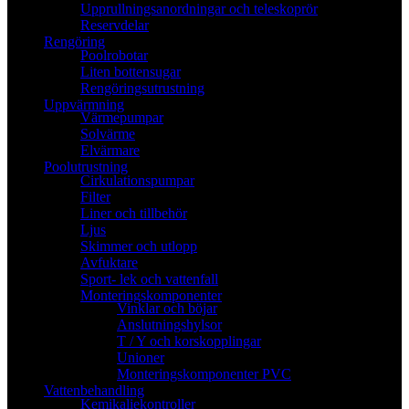
Upprullningsanordningar och teleskoprör
Reservdelar
Rengöring
Poolrobotar
Liten bottensugar
Rengöringsutrustning
Uppvärmning
Värmepumpar
Solvärme
Elvärmare
Poolutrustning
Cirkulationspumpar
Filter
Liner och tillbehör
Ljus
Skimmer och utlopp
Avfuktare
Sport- lek och vattenfall
Monteringskomponenter
Vinklar och böjar
Anslutningshylsor
T / Y och korskopplingar
Unioner
Monteringskomponenter PVC
Vattenbehandling
Kemikaliekontroller