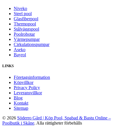
Niveko
Steel pool
Glasfiberpool
Thermopool
Stålväggspool
Poolrobotar
Värmepumpar
Cirkulationspumpar
Aseko
Bayrol
LINKS
Företagsinformation
Köpvillkor
Privacy Policy
Leveransvillkor
Blog
Kontakt
Sitemap
© 2026
Söderro Gård | Köp Pool, Spabad & Bastu Online –
Poolbutik i Skåne
. Alla rättigheter förbehålls