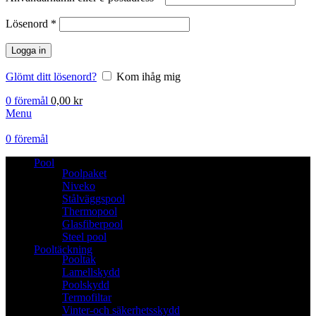
Lösenord
*
Logga in
Glömt ditt lösenord?
Kom ihåg mig
0
föremål
0,00
kr
Menu
0
föremål
Pool
Poolpaket
Niveko
Stålväggspool
Thermopool
Glasfiberpool
Steel pool
Pooltäckning
Pooltak
Lamellskydd
Poolskydd
Termofiltar
Vinter-och säkerhetsskydd