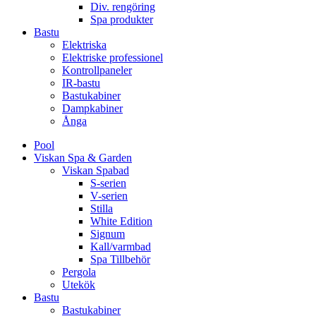
Div. rengöring
Spa produkter
Bastu
Elektriska
Elektriske professionel
Kontrollpaneler
IR-bastu
Bastukabiner
Dampkabiner
Ånga
Pool
Viskan Spa & Garden
Viskan Spabad
S-serien
V-serien
Stilla
White Edition
Signum
Kall/varmbad
Spa Tillbehör
Pergola
Utekök
Bastu
Bastukabiner