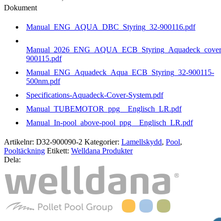
Dokument
Manual_ENG_AQUA_DBC_Styring_32-900116.pdf
Manual_2026_ENG_AQUA_ECB_Styring_Aquadeck_cover
900115.pdf
Manual_ENG_Aquadeck_Aqua_ECB_Styring_32-900115-
500nm.pdf
Specifications-Aquadeck-Cover-System.pdf
Manual_TUBEMOTOR_ppg__Englisch_LR.pdf
Manual_In-pool_above-pool_ppg__Englisch_LR.pdf
Artikelnr:
D32-900090-2
Kategorier:
Lamellskydd
,
Pool
,
Pooltäckning
Etikett:
Welldana Produkter
Dela: