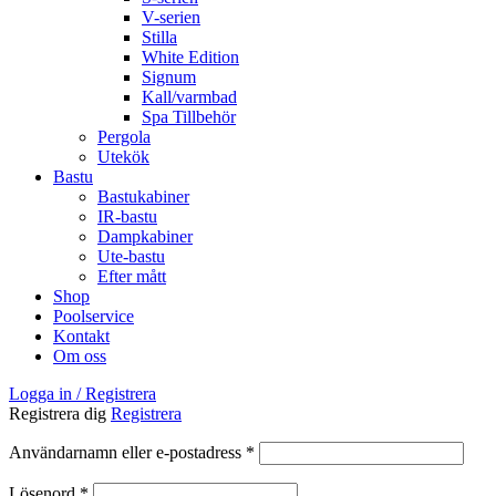
V-serien
Stilla
White Edition
Signum
Kall/varmbad
Spa Tillbehör
Pergola
Utekök
Bastu
Bastukabiner
IR-bastu
Dampkabiner
Ute-bastu
Efter mått
Shop
Poolservice
Kontakt
Om oss
Logga in / Registrera
Registrera dig
Registrera
Obligatoriskt
Användarnamn eller e-postadress
*
Obligatoriskt
Lösenord
*