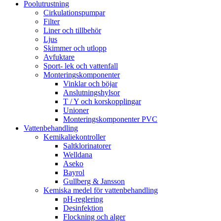
Poolutrustning
Cirkulationspumpar
Filter
Liner och tillbehör
Ljus
Skimmer och utlopp
Avfuktare
Sport- lek och vattenfall
Monteringskomponenter
Vinklar och böjar
Anslutningshylsor
T / Y och korskopplingar
Unioner
Monteringskomponenter PVC
Vattenbehandling
Kemikaliekontroller
Saltklorinatorer
Welldana
Aseko
Bayrol
Gullberg & Jansson
Kemiska medel för vattenbehandling
pH-reglering
Desinfektion
Flockning och alger