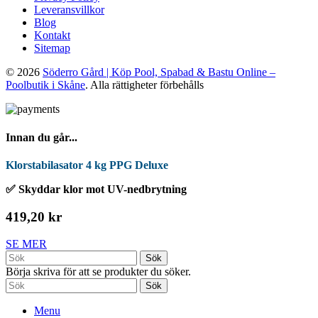
Leveransvillkor
Blog
Kontakt
Sitemap
© 2026
Söderro Gård | Köp Pool, Spabad & Bastu Online –
Poolbutik i Skåne
. Alla rättigheter förbehålls
Innan du går...
Klorstabilasator 4 kg PPG Deluxe
✅ Skyddar klor mot UV-nedbrytning
419,20 kr
SE MER
Sök
Börja skriva för att se produkter du söker.
Sök
Menu