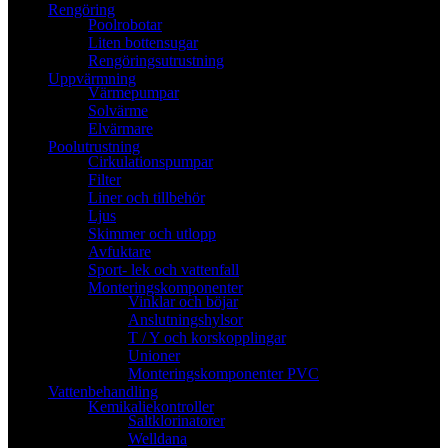
Rengöring
Poolrobotar
Liten bottensugar
Rengöringsutrustning
Uppvärmning
Värmepumpar
Solvärme
Elvärmare
Poolutrustning
Cirkulationspumpar
Filter
Liner och tillbehör
Ljus
Skimmer och utlopp
Avfuktare
Sport- lek och vattenfall
Monteringskomponenter
Vinklar och böjar
Anslutningshylsor
T / Y och korskopplingar
Unioner
Monteringskomponenter PVC
Vattenbehandling
Kemikaliekontroller
Saltklorinatorer
Welldana