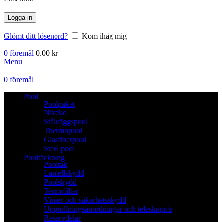
Logga in
Glömt ditt lösenord?
Kom ihåg mig
0
föremål
0,00
kr
Menu
0
föremål
Pool
Poolpaket
Niveko
Stålväggspool
Thermopool
Glasfiberpool
Steel pool
Pooltäckning
Pooltak
Lamellskydd
Poolskydd
Termofiltar
Vinter-och säkerhetsskydd
Upprullningsanordningar och teleskoprör
Reservdelar