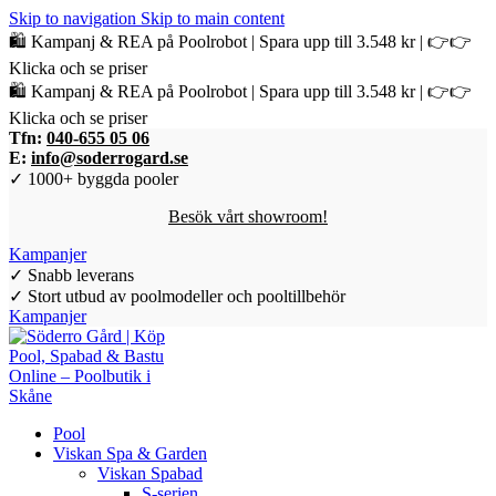
Skip to navigation
Skip to main content
🛍️ Kampanj & REA på Poolrobot | Spara upp till 3.548 kr | 👉👉
Klicka och se priser
🛍️ Kampanj & REA på Poolrobot | Spara upp till 3.548 kr | 👉👉
Klicka och se priser
Tfn:
040-655 05 06
E:
info@soderrogard.se
✓ 1000+ byggda pooler
Besök vårt showroom!
Kampanjer
✓ Snabb leverans
✓ Stort utbud av poolmodeller och pooltillbehör
Kampanjer
Pool
Viskan Spa & Garden
Viskan Spabad
S-serien