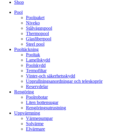
Shop
Pool
Poolpaket
Niveko
Stålväggspool
Thermopool
Glasfiberpool
Steel pool
Pooltäckning
Pooltak
Lamellskydd
Poolskydd
Termofiltar
Vinter-och säkerhetsskydd
Upprullningsanordningar och teleskoprör
Reservdelar
Rengöring
Poolrobotar
Liten bottensugar
Rengöringsutrustning
Uppvärmning
Värmepumpar
Solvärme
Elvärmare