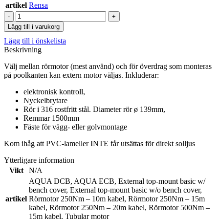
till
artikel
Rensa
132.401,40 kr
Aquadeck
motor
Lägg till i varukorg
mängd
Lägg till i önskelista
Beskrivning
Välj mellan rörmotor (mest använd) och för överdrag som monteras
på poolkanten kan extern motor väljas. Inkluderar:
elektronisk kontroll,
Nyckelbrytare
Rör i 316 rostfritt stål. Diameter rör ø 139mm,
Remmar 1500mm
Fäste för vägg- eller golvmontage
Kom ihåg att PVC-lameller INTE får utsättas för direkt solljus
Ytterligare information
Vikt
N/A
AQUA DCB
,
AQUA ECB
,
External top-mount basic w/
bench cover
,
External top-mount basic w/o bench cover
,
artikel
Rörmotor 250Nm – 10m kabel
,
Rörmotor 250Nm – 15m
kabel
,
Rörmotor 250Nm – 20m kabel
,
Rörmotor 500Nm –
15m kabel
,
Tubular motor