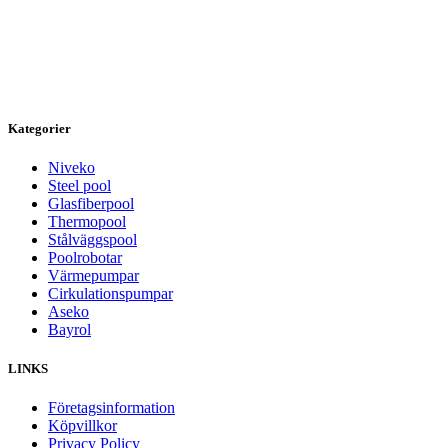
Kategorier
Niveko
Steel pool
Glasfiberpool
Thermopool
Stålväggspool
Poolrobotar
Värmepumpar
Cirkulationspumpar
Aseko
Bayrol
LINKS
Företagsinformation
Köpvillkor
Privacy Policy