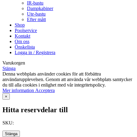
IR-bastu
Dampkabiner
Ute-bastu
Efter mått
Shop
Poolservice
Kontakt
Om oss
Önskelista
Logga in / Registrera
Varukorgen
Stänga
Denna webbplats använder cookies för att förbättra
användarupplevelsen. Genom att använda vår webbplats samtycker
du till alla cookies i enlighet med vår integritetspolicy.
Mer
Mer information
Acceptera
information
×
Hitta reservdelar till
SKU:
Stänga