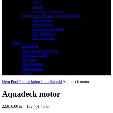
Aseko
Bayrol
Gullberg & Jansson
Kemiska medel för vattenbehandling
pH-reglering
Desinfektion
Flockning och alger
Div. rengöring
Spa produkter
Bastu
Elektriska
Elektriske professionel
Kontrollpaneler
IR-bastu
Bastukabiner
Dampkabiner
Ånga
Hem
Pool
Pooltäckning
Lamellskydd
Aquadeck motor
Aquadeck motor
Prisintervall:
22.816,00
kr
–
132.401,40
kr
22.816,00 kr