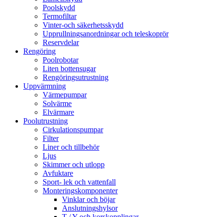
Poolskydd
Termofiltar
Vinter-och säkerhetsskydd
Upprullningsanordningar och teleskoprör
Reservdelar
Rengöring
Poolrobotar
Liten bottensugar
Rengöringsutrustning
Uppvärmning
Värmepumpar
Solvärme
Elvärmare
Poolutrustning
Cirkulationspumpar
Filter
Liner och tillbehör
Ljus
Skimmer och utlopp
Avfuktare
Sport- lek och vattenfall
Monteringskomponenter
Vinklar och böjar
Anslutningshylsor
T / Y och korskopplingar