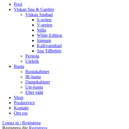
Pool
Viskan Spa & Garden
Viskan Spabad
S-serien
V-serien
Stilla
White Edition
Signum
Kall/varmbad
Spa Tillbehör
Pergola
Utekök
Bastu
Bastukabiner
IR-bastu
Dampkabiner
Ute-bastu
Efter mått
Shop
Poolservice
Kontakt
Om oss
Logga in / Registrera
Registrera dig
Registrera