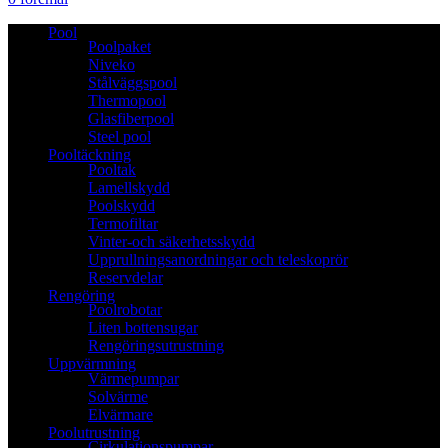
Pool
Poolpaket
Niveko
Stålväggspool
Thermopool
Glasfiberpool
Steel pool
Pooltäckning
Pooltak
Lamellskydd
Poolskydd
Termofiltar
Vinter-och säkerhetsskydd
Upprullningsanordningar och teleskoprör
Reservdelar
Rengöring
Poolrobotar
Liten bottensugar
Rengöringsutrustning
Uppvärmning
Värmepumpar
Solvärme
Elvärmare
Poolutrustning
Cirkulationspumpar