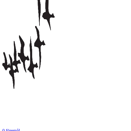
0
föremål