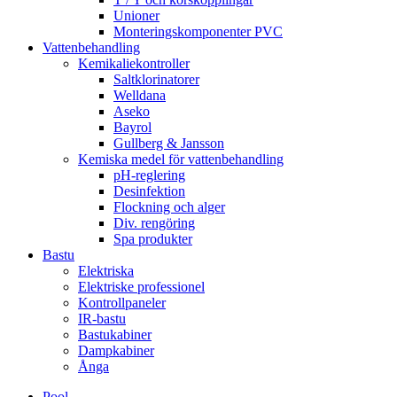
Unioner
Monteringskomponenter PVC
Vattenbehandling
Kemikaliekontroller
Saltklorinatorer
Welldana
Aseko
Bayrol
Gullberg & Jansson
Kemiska medel för vattenbehandling
pH-reglering
Desinfektion
Flockning och alger
Div. rengöring
Spa produkter
Bastu
Elektriska
Elektriske professionel
Kontrollpaneler
IR-bastu
Bastukabiner
Dampkabiner
Ånga
Pool