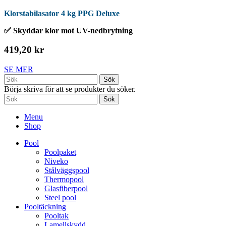
Klorstabilasator 4 kg PPG Deluxe
✅ Skyddar klor mot UV-nedbrytning
419,20 kr
SE MER
Sök
Börja skriva för att se produkter du söker.
Sök
Menu
Shop
Pool
Poolpaket
Niveko
Stålväggspool
Thermopool
Glasfiberpool
Steel pool
Pooltäckning
Pooltak
Lamellskydd