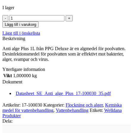
I lager
Anti
alge
Lägg till i varukorg
Plus
Lägg till i önskelista
flytande
Beskrivning
1
liter
Anti alge Plus 1L från PPG Deluxe är en algmedel för poolvatten.
PPG
Desinfektionsmedel för poolvatten som är effektivt mot bakterier,
Deluxe
alger, svampar och virus.
-
Motverkar
Ytterligare information
och
Vikt
1,000000 kg
tar
bort
Dokument
effektivt
algbildning
Datasheet_SE_Anti_alge_Plus_17-100030_35.pdf
mängd
Artikelnr:
17-100030
Kategorier:
Flockning och alger
,
Kemiska
medel för vattenbehandling
,
Vattenbehandling
Etikett:
Welldana
Produkter
Dela: