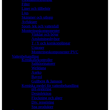
Filter
Liner och tillbehör
Ljus
Skimmer och utlopp
Avfuktare
Sport- lek och vattenfall
Monteringskomponenter
Vinklar och böjar
Anslutningshylsor
T / Y och korskopplingar
Unioner
Monteringskomponenter PVC
Vattenbehandling
Kemikaliekontroller
Saltklorinatorer
Welldana
Aseko
Bayrol
Gullberg & Jansson
Kemiska medel för vattenbehandling
pH-reglering
Desinfektion
Flockning och alger
Div. rengöring
Spa produkter