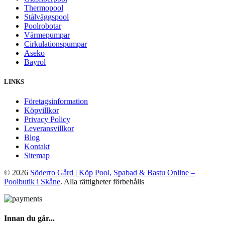
Thermopool
Stålväggspool
Poolrobotar
Värmepumpar
Cirkulationspumpar
Aseko
Bayrol
LINKS
Företagsinformation
Köpvillkor
Privacy Policy
Leveransvillkor
Blog
Kontakt
Sitemap
© 2026
Söderro Gård | Köp Pool, Spabad & Bastu Online –
Poolbutik i Skåne
. Alla rättigheter förbehålls
Innan du går...