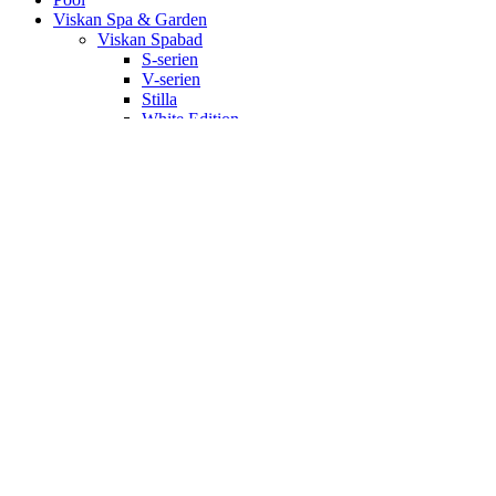
Viskan Spa & Garden
Viskan Spabad
S-serien
V-serien
Stilla
White Edition
Signum
Kall/varmbad
Spa Tillbehör
Pergola
Utekök
Bastu
Bastukabiner
IR-bastu
Dampkabiner
Ute-bastu
Efter mått
Shop
Poolservice
Kontakt
Om oss
Önskelista
Logga in / Registrera
Varukorgen