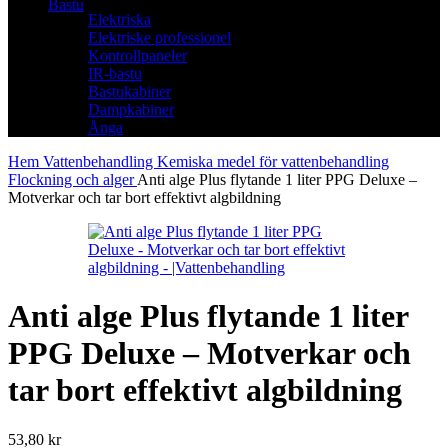
Bastu
Elektriska
Elektriske professionel
Kontrollpaneler
IR-bastu
Bastukabiner
Dampkabiner
Ånga
Hem
Vattenbehandling
Kemiska medel för vattenbehandling
Flockning och alger
Anti alge Plus flytande 1 liter PPG Deluxe –
Motverkar och tar bort effektivt algbildning
Anti alge Plus flytande 1 liter
PPG Deluxe – Motverkar och
tar bort effektivt algbildning
53,80
kr