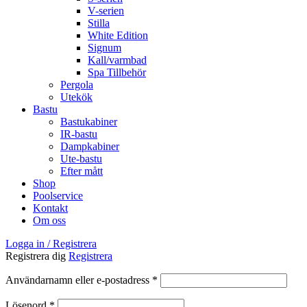
V-serien
Stilla
White Edition
Signum
Kall/varmbad
Spa Tillbehör
Pergola
Utekök
Bastu
Bastukabiner
IR-bastu
Dampkabiner
Ute-bastu
Efter mått
Shop
Poolservice
Kontakt
Om oss
Logga in / Registrera
Registrera dig
Registrera
Obligatoriskt
Användarnamn eller e-postadress
*
Obligatoriskt
Lösenord
*