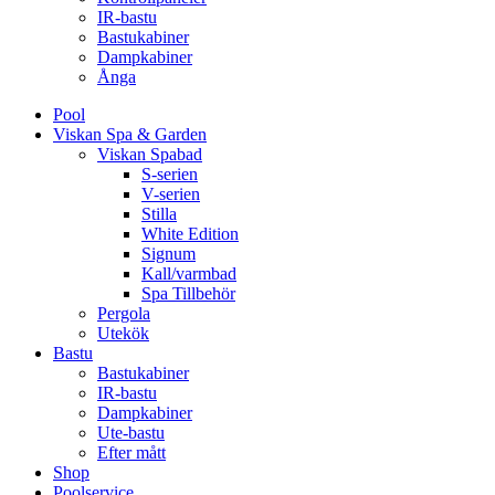
IR-bastu
Bastukabiner
Dampkabiner
Ånga
Pool
Viskan Spa & Garden
Viskan Spabad
S-serien
V-serien
Stilla
White Edition
Signum
Kall/varmbad
Spa Tillbehör
Pergola
Utekök
Bastu
Bastukabiner
IR-bastu
Dampkabiner
Ute-bastu
Efter mått
Shop
Poolservice