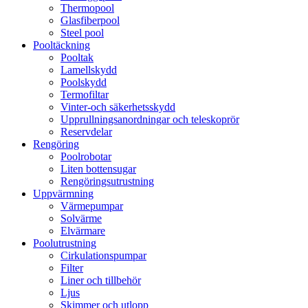
Thermopool
Glasfiberpool
Steel pool
Pooltäckning
Pooltak
Lamellskydd
Poolskydd
Termofiltar
Vinter-och säkerhetsskydd
Upprullningsanordningar och teleskoprör
Reservdelar
Rengöring
Poolrobotar
Liten bottensugar
Rengöringsutrustning
Uppvärmning
Värmepumpar
Solvärme
Elvärmare
Poolutrustning
Cirkulationspumpar
Filter
Liner och tillbehör
Ljus
Skimmer och utlopp