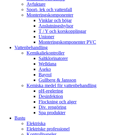
Avfuktare
Sport- lek och vattenfall
Monteringskomponenter
Vinklar och böjar
Anslutningshylsor
T / Y och korskopplingar
Unioner
Monteringskomponenter PVC
Vattenbehandling
Kemikaliekontroller
Saltklorinatorer
Welldana
Aseko
Bayrol
Gullberg & Jansson
Kemiska medel för vattenbehandling
pH-reglering
Desinfektion
Flockning och alger
Div. rengöring
Spa produkter
Bastu
Elektriska
Elektriske professionel
Kontrollpaneler