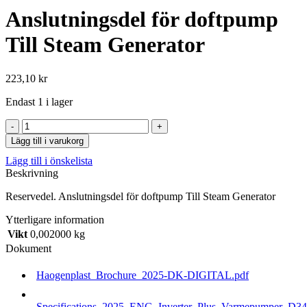
Anslutningsdel för doftpump
Till Steam Generator
223,10
kr
Endast 1 i lager
Anslutningsdel
för
Lägg till i varukorg
doftpump
Lägg till i önskelista
Till
Beskrivning
Steam
Generator
Reservedel. Anslutningsdel för doftpump Till Steam Generator
mängd
Ytterligare information
Vikt
0,002000 kg
Dokument
Haogenplast_Brochure_2025-DK-DIGITAL.pdf
Specifications_2025_ENG_Inverter_Plus_Varmepumper_D34