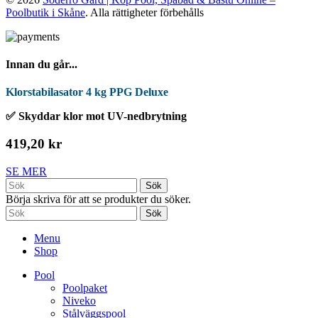
Poolbutik i Skåne
. Alla rättigheter förbehålls
Innan du går...
Klorstabilasator 4 kg PPG Deluxe
✅ Skyddar klor mot UV-nedbrytning
419,20 kr
SE MER
Sök
Börja skriva för att se produkter du söker.
Sök
Menu
Shop
Pool
Poolpaket
Niveko
Stålväggspool