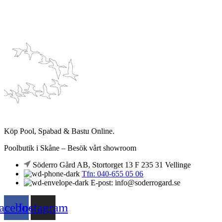
Köp Pool, Spabad & Bastu Online.
Poolbutik i Skåne – Besök vårt showroom
Söderro Gård AB, Stortorget 13 F 235 31 Vellinge
Tfn: 040-655 05 06
E-post: info@soderrogard.se
acebook
Instagram