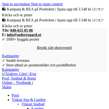
Skip to navigation
Skip to main content
🛍️ Kampanj & REA på Poolrobot | Spara upp till 3.548 kr | 👉👉
Klicka och se priser
🛍️ Kampanj & REA på Poolrobot | Spara upp till 3.548 kr | 👉👉
Klicka och se priser
Tfn:
040-655 05 06
E:
info@soderrogard.se
✓ 1000+ byggda pooler
Besök vårt showroom!
Kampanjer
✓ Snabb leverans
✓ Stort utbud av poolmodeller och pooltillbehör
Kampanjer
Pool
Viskan Spa & Garden
Viskan Spabad
S-serien