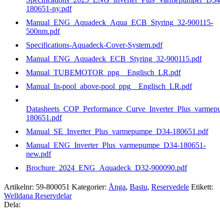
180651-ny.pdf
Manual_ENG_Aquadeck_Aqua_ECB_Styring_32-900115-
500nm.pdf
Specifications-Aquadeck-Cover-System.pdf
Manual_ENG_Aquadeck_ECB_Styring_32-900115.pdf
Manual_TUBEMOTOR_ppg__Englisch_LR.pdf
Manual_In-pool_above-pool_ppg__Englisch_LR.pdf
Datasheets_COP_Performance_Curve_Inverter_Plus_varme
180651.pdf
Manual_SE_Inverter_Plus_varmepumpe_D34-180651.pdf
Manual_ENG_Inverter_Plus_varmepumpe_D34-180651-
new.pdf
Brochure_2024_ENG_Aquadeck_D32-900090.pdf
Artikelnr:
59-800051
Kategorier:
Ånga
,
Bastu
,
Reservedele
Etikett:
Welldana Reservdelar
Dela: