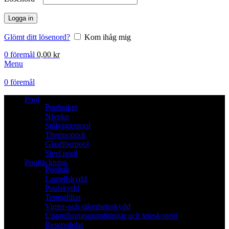
Logga in
Glömt ditt lösenord?
Kom ihåg mig
0
föremål
0,00
kr
Menu
0
föremål
Pool
Poolpaket
Niveko
Stålväggspool
Thermopool
Glasfiberpool
Steel pool
Pooltäckning
Pooltak
Lamellskydd
Poolskydd
Termofiltar
Vinter-och säkerhetsskydd
Upprullningsanordningar och teleskoprör
Reservdelar