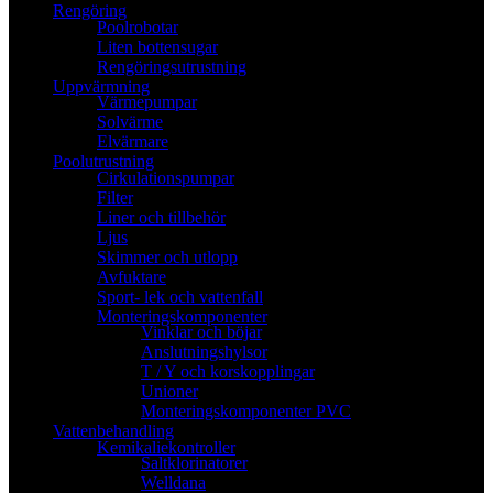
Rengöring
Poolrobotar
Liten bottensugar
Rengöringsutrustning
Uppvärmning
Värmepumpar
Solvärme
Elvärmare
Poolutrustning
Cirkulationspumpar
Filter
Liner och tillbehör
Ljus
Skimmer och utlopp
Avfuktare
Sport- lek och vattenfall
Monteringskomponenter
Vinklar och böjar
Anslutningshylsor
T / Y och korskopplingar
Unioner
Monteringskomponenter PVC
Vattenbehandling
Kemikaliekontroller
Saltklorinatorer
Welldana