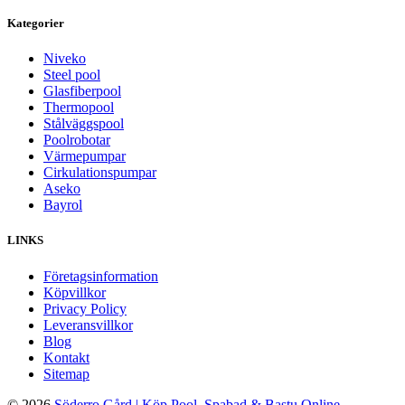
Kategorier
Niveko
Steel pool
Glasfiberpool
Thermopool
Stålväggspool
Poolrobotar
Värmepumpar
Cirkulationspumpar
Aseko
Bayrol
LINKS
Företagsinformation
Köpvillkor
Privacy Policy
Leveransvillkor
Blog
Kontakt
Sitemap
© 2026
Söderro Gård | Köp Pool, Spabad & Bastu Online –