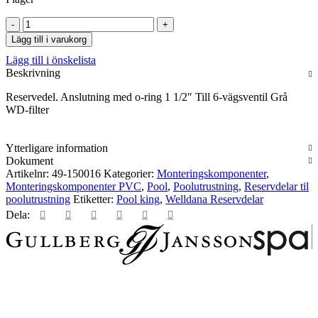
Anslutning
med
Lägg till i varukorg
o-
Lägg till i önskelista
ring
Beskrivning
1
1/2"
Reservedel. Anslutning med o-ring 1 1/2″ Till 6-vägsventil Grå
Till
WD-filter
6-
vägsventil
Grå
Ytterligare information
WD-
Dokument
filter
Artikelnr:
49-150016
Kategorier:
Monteringskomponenter
,
mängd
Monteringskomponenter PVC
,
Pool
,
Poolutrustning
,
Reservdelar til
poolutrustning
Etiketter:
Pool king
,
Welldana Reservdelar
Dela: