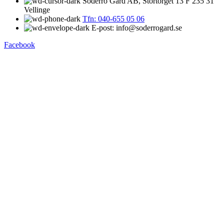
Söderro Gård AB, Stortorget 13 F 235 31
Vellinge
Tfn: 040-655 05 06
E-post: info@soderrogard.se
Facebook