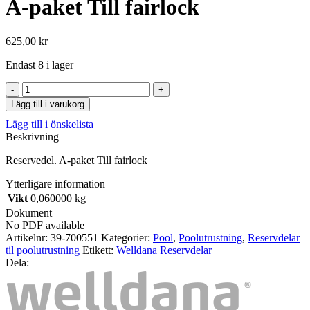
A-paket Till fairlock
625,00
kr
Endast 8 i lager
A-
paket
Lägg till i varukorg
Till
Lägg till i önskelista
fairlock
Beskrivning
mängd
Reservedel. A-paket Till fairlock
Ytterligare information
Vikt
0,060000 kg
Dokument
No PDF available
Artikelnr:
39-700551
Kategorier:
Pool
,
Poolutrustning
,
Reservdelar
til poolutrustning
Etikett:
Welldana Reservdelar
Dela: