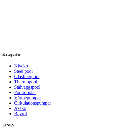
Kategorier
Niveko
Steel pool
Glasfiberpool
Thermopool
Stålväggspool
Poolrobotar
Värmepumpar
Cirkulationspumpar
Aseko
Bayrol
LINKS