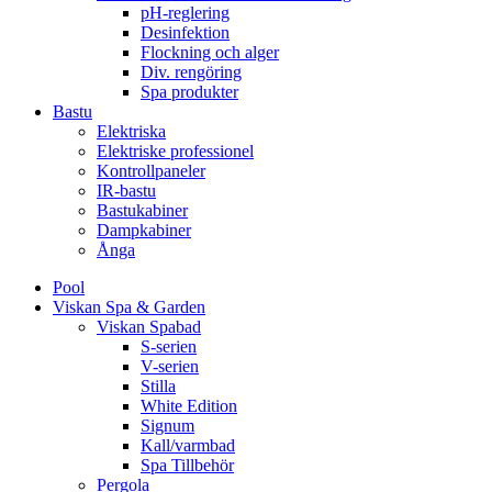
pH-reglering
Desinfektion
Flockning och alger
Div. rengöring
Spa produkter
Bastu
Elektriska
Elektriske professionel
Kontrollpaneler
IR-bastu
Bastukabiner
Dampkabiner
Ånga
Pool
Viskan Spa & Garden
Viskan Spabad
S-serien
V-serien
Stilla
White Edition
Signum
Kall/varmbad
Spa Tillbehör
Pergola