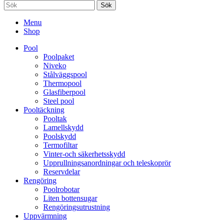
Sök
Menu
Shop
Pool
Poolpaket
Niveko
Stålväggspool
Thermopool
Glasfiberpool
Steel pool
Pooltäckning
Pooltak
Lamellskydd
Poolskydd
Termofiltar
Vinter-och säkerhetsskydd
Upprullningsanordningar och teleskoprör
Reservdelar
Rengöring
Poolrobotar
Liten bottensugar
Rengöringsutrustning
Uppvärmning