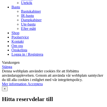
Utekök
Bastu
Bastukabiner
IR-bastu
Dampkabiner
Ute-bastu
Efter mått
Shop
Poolservice
Kontakt
Om oss
Önskelista
Logga in / Registrera
Varukorgen
Stänga
Denna webbplats använder cookies för att förbättra
användarupplevelsen. Genom att använda vår webbplats samtycker
du till alla cookies i enlighet med vår integritetspolicy.
Mer
Mer information
Acceptera
information
×
Hitta reservdelar till