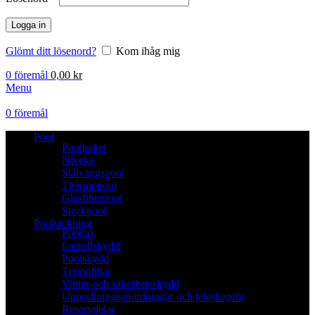
Logga in
Glömt ditt lösenord?
Kom ihåg mig
0
föremål
0,00
kr
Menu
0
föremål
Pool
Poolpaket
Niveko
Stålväggspool
Thermopool
Glasfiberpool
Steel pool
Pooltäckning
Pooltak
Lamellskydd
Poolskydd
Termofiltar
Vinter-och säkerhetsskydd
Upprullningsanordningar och teleskoprör
Reservdelar