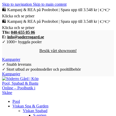
Skip to navigation
Skip to main content
🛍️ Kampanj & REA på Poolrobot | Spara upp till 3.548 kr | 👉👉
Klicka och se priser
🛍️ Kampanj & REA på Poolrobot | Spara upp till 3.548 kr | 👉👉
Klicka och se priser
Tfn:
040-655 05 06
E:
info@soderrogard.se
✓ 1000+ byggda pooler
Besök vårt showroom!
Kampanjer
✓ Snabb leverans
✓ Stort utbud av poolmodeller och pooltillbehör
Kampanjer
Pool
Viskan Spa & Garden
Viskan Spabad
S-serien