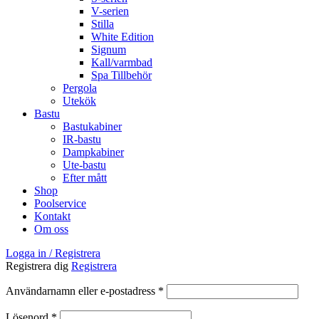
V-serien
Stilla
White Edition
Signum
Kall/varmbad
Spa Tillbehör
Pergola
Utekök
Bastu
Bastukabiner
IR-bastu
Dampkabiner
Ute-bastu
Efter mått
Shop
Poolservice
Kontakt
Om oss
Logga in / Registrera
Registrera dig
Registrera
Obligatoriskt
Användarnamn eller e-postadress
*
Obligatoriskt
Lösenord
*