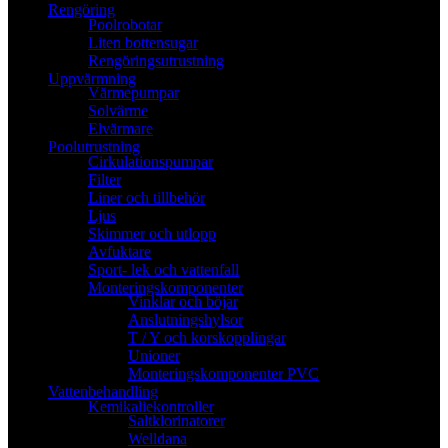
Rengöring
Poolrobotar
Liten bottensugar
Rengöringsutrustning
Uppvärmning
Värmepumpar
Solvärme
Elvärmare
Poolutrustning
Cirkulationspumpar
Filter
Liner och tillbehör
Ljus
Skimmer och utlopp
Avfuktare
Sport- lek och vattenfall
Monteringskomponenter
Vinklar och böjar
Anslutningshylsor
T / Y och korskopplingar
Unioner
Monteringskomponenter PVC
Vattenbehandling
Kemikaliekontroller
Saltklorinatorer
Welldana