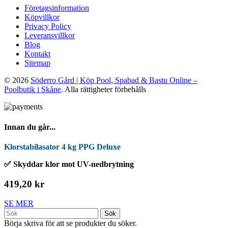
Företagsinformation
Köpvillkor
Privacy Policy
Leveransvillkor
Blog
Kontakt
Sitemap
© 2026
Söderro Gård | Köp Pool, Spabad & Bastu Online –
Poolbutik i Skåne
. Alla rättigheter förbehålls
Innan du går...
Klorstabilasator 4 kg PPG Deluxe
✅ Skyddar klor mot UV-nedbrytning
419,20 kr
SE MER
Sök
Börja skriva för att se produkter du söker.