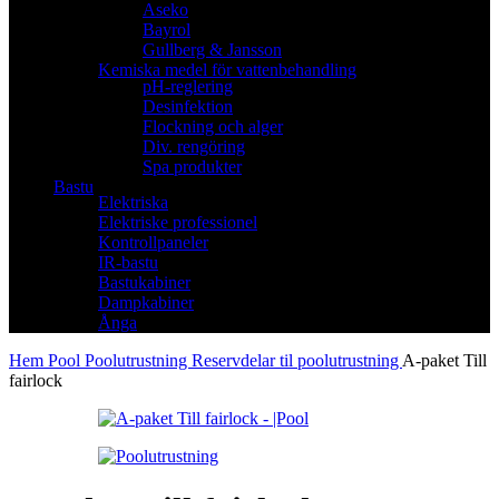
Aseko
Bayrol
Gullberg & Jansson
Kemiska medel för vattenbehandling
pH-reglering
Desinfektion
Flockning och alger
Div. rengöring
Spa produkter
Bastu
Elektriska
Elektriske professionel
Kontrollpaneler
IR-bastu
Bastukabiner
Dampkabiner
Ånga
Hem
Pool
Poolutrustning
Reservdelar til poolutrustning
A-paket Till
fairlock