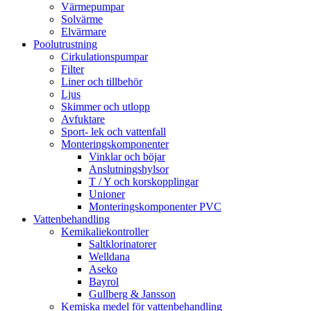
Värmepumpar
Solvärme
Elvärmare
Poolutrustning
Cirkulationspumpar
Filter
Liner och tillbehör
Ljus
Skimmer och utlopp
Avfuktare
Sport- lek och vattenfall
Monteringskomponenter
Vinklar och böjar
Anslutningshylsor
T / Y och korskopplingar
Unioner
Monteringskomponenter PVC
Vattenbehandling
Kemikaliekontroller
Saltklorinatorer
Welldana
Aseko
Bayrol
Gullberg & Jansson
Kemiska medel för vattenbehandling