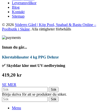
Leveransvillkor
Blog
Kontakt
Sitemap
© 2026
Söderro Gård | Köp Pool, Spabad & Bastu Online –
Poolbutik i Skåne
. Alla rättigheter förbehålls
Innan du går...
Klorstabilasator 4 kg PPG Deluxe
✅ Skyddar klor mot UV-nedbrytning
419,20 kr
SE MER
Sök
Börja skriva för att se produkter du söker.
Sök
Menu