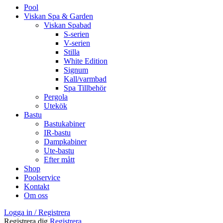
Pool
Viskan Spa & Garden
Viskan Spabad
S-serien
V-serien
Stilla
White Edition
Signum
Kall/varmbad
Spa Tillbehör
Pergola
Utekök
Bastu
Bastukabiner
IR-bastu
Dampkabiner
Ute-bastu
Efter mått
Shop
Poolservice
Kontakt
Om oss
Logga in / Registrera
Registrera dig
Registrera