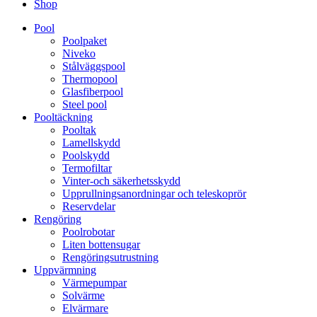
Shop
Pool
Poolpaket
Niveko
Stålväggspool
Thermopool
Glasfiberpool
Steel pool
Pooltäckning
Pooltak
Lamellskydd
Poolskydd
Termofiltar
Vinter-och säkerhetsskydd
Upprullningsanordningar och teleskoprör
Reservdelar
Rengöring
Poolrobotar
Liten bottensugar
Rengöringsutrustning
Uppvärmning
Värmepumpar
Solvärme
Elvärmare