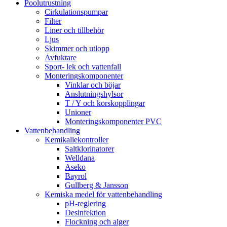
Poolutrustning
Cirkulationspumpar
Filter
Liner och tillbehör
Ljus
Skimmer och utlopp
Avfuktare
Sport- lek och vattenfall
Monteringskomponenter
Vinklar och böjar
Anslutningshylsor
T / Y och korskopplingar
Unioner
Monteringskomponenter PVC
Vattenbehandling
Kemikaliekontroller
Saltklorinatorer
Welldana
Aseko
Bayrol
Gullberg & Jansson
Kemiska medel för vattenbehandling
pH-reglering
Desinfektion
Flockning och alger