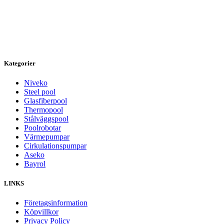
Kategorier
Niveko
Steel pool
Glasfiberpool
Thermopool
Stålväggspool
Poolrobotar
Värmepumpar
Cirkulationspumpar
Aseko
Bayrol
LINKS
Företagsinformation
Köpvillkor
Privacy Policy