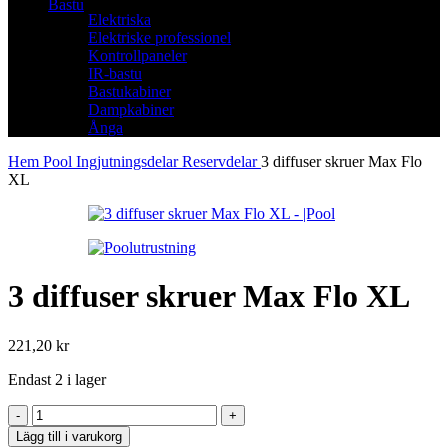
Bastu
Elektriska
Elektriske professionel
Kontrollpaneler
IR-bastu
Bastukabiner
Dampkabiner
Ånga
Hem
Pool
Ingjutningsdelar
Reservdelar
3 diffuser skruer Max Flo
XL
3 diffuser skruer Max Flo XL
221,20
kr
Endast 2 i lager
3
diffuser
Lägg till i varukorg