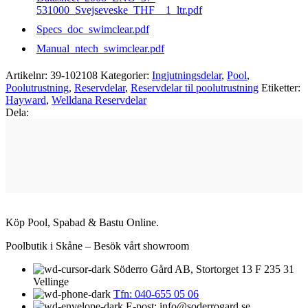
531000_Svejseveske_THF__1_ltr.pdf
Specs_doc_swimclear.pdf
Manual_ntech_swimclear.pdf
Artikelnr:
39-102108
Kategorier:
Ingjutningsdelar
,
Pool
,
Poolutrustning
,
Reservdelar
,
Reservdelar til poolutrustning
Etiketter:
Hayward
,
Welldana Reservdelar
Dela:
Köp Pool, Spabad & Bastu Online.
Poolbutik i Skåne – Besök vårt showroom
Söderro Gård AB, Stortorget 13 F 235 31
Vellinge
Tfn: 040-655 05 06
E-post: info@soderrogard.se