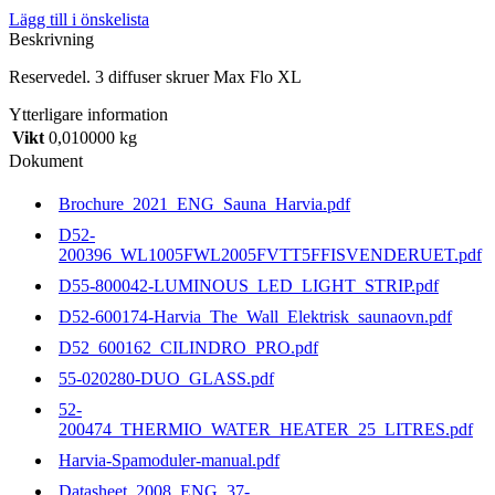
skruer
Lägg till i önskelista
Max
Beskrivning
Flo
XL
Reservedel. 3 diffuser skruer Max Flo XL
mängd
Ytterligare information
Vikt
0,010000 kg
Dokument
Brochure_2021_ENG_Sauna_Harvia.pdf
D52-
200396_WL1005FWL2005FVTT5FFISVENDERUET.pdf
D55-800042-LUMINOUS_LED_LIGHT_STRIP.pdf
D52-600174-Harvia_The_Wall_Elektrisk_saunaovn.pdf
D52_600162_CILINDRO_PRO.pdf
55-020280-DUO_GLASS.pdf
52-
200474_THERMIO_WATER_HEATER_25_LITRES.pdf
Harvia-Spamoduler-manual.pdf
Datasheet_2008_ENG_37-