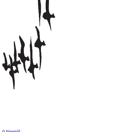
0
föremål