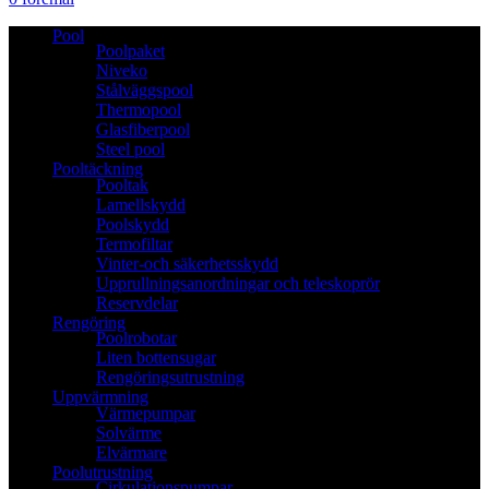
Pool
Poolpaket
Niveko
Stålväggspool
Thermopool
Glasfiberpool
Steel pool
Pooltäckning
Pooltak
Lamellskydd
Poolskydd
Termofiltar
Vinter-och säkerhetsskydd
Upprullningsanordningar och teleskoprör
Reservdelar
Rengöring
Poolrobotar
Liten bottensugar
Rengöringsutrustning
Uppvärmning
Värmepumpar
Solvärme
Elvärmare
Poolutrustning
Cirkulationspumpar