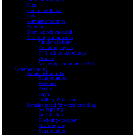
Filter
Liner och tillbehör
Ljus
Skimmer och utlopp
Avfuktare
Sport- lek och vattenfall
Monteringskomponenter
Vinklar och böjar
Anslutningshylsor
T / Y och korskopplingar
Unioner
Monteringskomponenter PVC
Vattenbehandling
Kemikaliekontroller
Saltklorinatorer
Welldana
Aseko
Bayrol
Gullberg & Jansson
Kemiska medel för vattenbehandling
pH-reglering
Desinfektion
Flockning och alger
Div. rengöring
Spa produkter