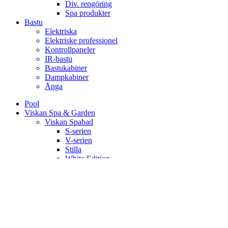
Div. rengöring
Spa produkter
Bastu
Elektriska
Elektriske professionel
Kontrollpaneler
IR-bastu
Bastukabiner
Dampkabiner
Ånga
Pool
Viskan Spa & Garden
Viskan Spabad
S-serien
V-serien
Stilla
White Edition
Signum
Kall/varmbad
Spa Tillbehör
Pergola
Utekök
Bastu
Bastukabiner