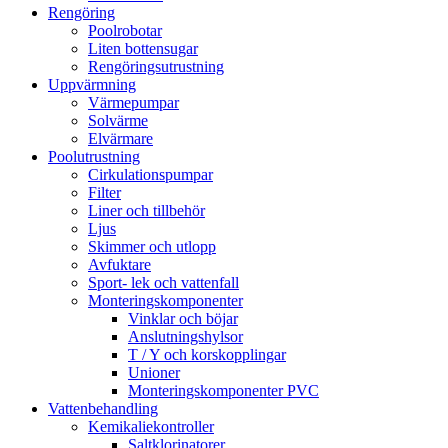
Rengöring
Poolrobotar
Liten bottensugar
Rengöringsutrustning
Uppvärmning
Värmepumpar
Solvärme
Elvärmare
Poolutrustning
Cirkulationspumpar
Filter
Liner och tillbehör
Ljus
Skimmer och utlopp
Avfuktare
Sport- lek och vattenfall
Monteringskomponenter
Vinklar och böjar
Anslutningshylsor
T / Y och korskopplingar
Unioner
Monteringskomponenter PVC
Vattenbehandling
Kemikaliekontroller
Saltklorinatorer