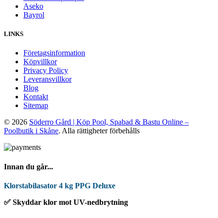
Aseko
Bayrol
LINKS
Företagsinformation
Köpvillkor
Privacy Policy
Leveransvillkor
Blog
Kontakt
Sitemap
© 2026
Söderro Gård | Köp Pool, Spabad & Bastu Online –
Poolbutik i Skåne
. Alla rättigheter förbehålls
Innan du går...
Klorstabilasator 4 kg PPG Deluxe
✅ Skyddar klor mot UV-nedbrytning