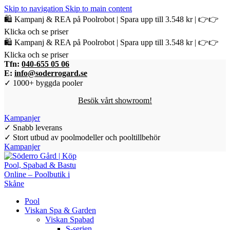
Skip to navigation
Skip to main content
🛍️ Kampanj & REA på Poolrobot | Spara upp till 3.548 kr | 👉👉
Klicka och se priser
🛍️ Kampanj & REA på Poolrobot | Spara upp till 3.548 kr | 👉👉
Klicka och se priser
Tfn:
040-655 05 06
E:
info@soderrogard.se
✓ 1000+ byggda pooler
Besök vårt showroom!
Kampanjer
✓ Snabb leverans
✓ Stort utbud av poolmodeller och pooltillbehör
Kampanjer
Pool
Viskan Spa & Garden
Viskan Spabad
S-serien