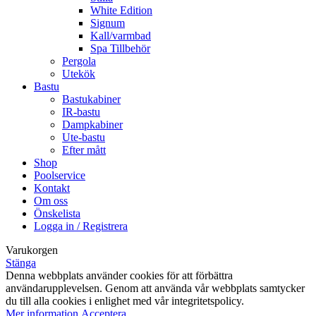
White Edition
Signum
Kall/varmbad
Spa Tillbehör
Pergola
Utekök
Bastu
Bastukabiner
IR-bastu
Dampkabiner
Ute-bastu
Efter mått
Shop
Poolservice
Kontakt
Om oss
Önskelista
Logga in / Registrera
Varukorgen
Stänga
Denna webbplats använder cookies för att förbättra
användarupplevelsen. Genom att använda vår webbplats samtycker
du till alla cookies i enlighet med vår integritetspolicy.
Mer
Mer information
Acceptera