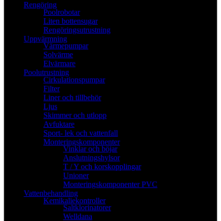
Rengöring
Poolrobotar
Liten bottensugar
Rengöringsutrustning
Uppvärmning
Värmepumpar
Solvärme
Elvärmare
Poolutrustning
Cirkulationspumpar
Filter
Liner och tillbehör
Ljus
Skimmer och utlopp
Avfuktare
Sport- lek och vattenfall
Monteringskomponenter
Vinklar och böjar
Anslutningshylsor
T / Y och korskopplingar
Unioner
Monteringskomponenter PVC
Vattenbehandling
Kemikaliekontroller
Saltklorinatorer
Welldana