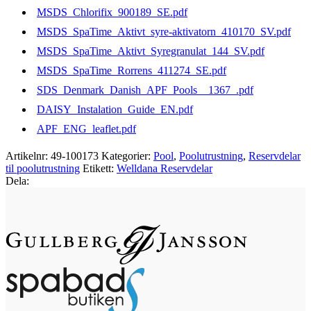
MSDS_Chlorifix_900189_SE.pdf
MSDS_SpaTime_Aktivt_syre-aktivatorn_410170_SV.pdf
MSDS_SpaTime_Aktivt_Syregranulat_144_SV.pdf
MSDS_SpaTime_Rorrens_411274_SE.pdf
SDS_Denmark_Danish_APF_Pools__1367_.pdf
DAISY_Instalation_Guide_EN.pdf
APF_ENG_leaflet.pdf
Artikelnr:
49-100173
Kategorier:
Pool
,
Poolutrustning
,
Reservdelar
til poolutrustning
Etikett:
Welldana Reservdelar
Dela: