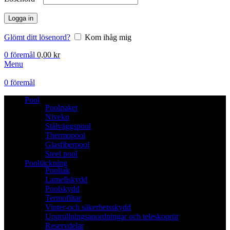
Logga in
Glömt ditt lösenord?
Kom ihåg mig
0
föremål
0,00
kr
Menu
0
föremål
Pool
Poolpaket
Niveko
Stålväggspool
Thermopool
Glasfiberpool
Steel pool
Pooltäckning
Pooltak
Lamellskydd
Poolskydd
Termofiltar
Vinter-och säkerhetsskydd
Upprullningsanordningar och teleskoprör
Reservdelar