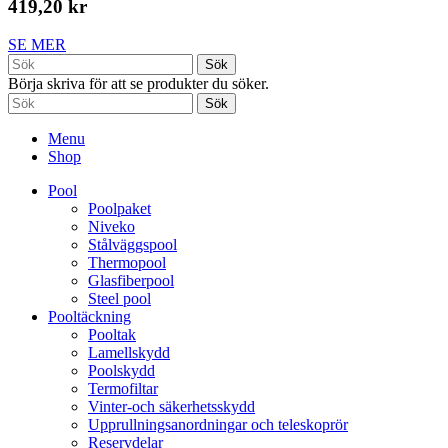
419,20 kr
SE MER
Sök
Börja skriva för att se produkter du söker.
Sök
Menu
Shop
Pool
Poolpaket
Niveko
Stålväggspool
Thermopool
Glasfiberpool
Steel pool
Pooltäckning
Pooltak
Lamellskydd
Poolskydd
Termofiltar
Vinter-och säkerhetsskydd
Upprullningsanordningar och teleskoprör
Reservdelar