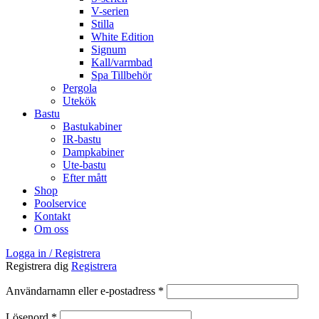
V-serien
Stilla
White Edition
Signum
Kall/varmbad
Spa Tillbehör
Pergola
Utekök
Bastu
Bastukabiner
IR-bastu
Dampkabiner
Ute-bastu
Efter mått
Shop
Poolservice
Kontakt
Om oss
Logga in / Registrera
Registrera dig
Registrera
Obligatoriskt
Användarnamn eller e-postadress
*
Obligatoriskt
Lösenord
*