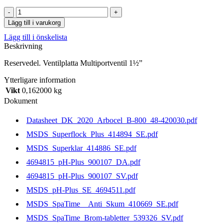
Ventilplatta
Multiportventil
Lägg till i varukorg
1½"
Lägg till i önskelista
mängd
Beskrivning
Reservedel. Ventilplatta Multiportventil 1½”
Ytterligare information
Vikt
0,162000 kg
Dokument
Datasheet_DK_2020_Arbocel_B-800_48-420030.pdf
MSDS_Superflock_Plus_414894_SE.pdf
MSDS_Superklar_414886_SE.pdf
4694815_pH-Plus_900107_DA.pdf
4694815_pH-Plus_900107_SV.pdf
MSDS_pH-Plus_SE_4694511.pdf
MSDS_SpaTime__Anti_Skum_410669_SE.pdf
MSDS_SpaTime_Brom-tabletter_539326_SV.pdf