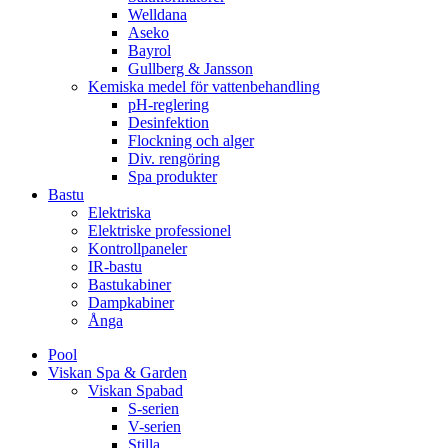
Welldana
Aseko
Bayrol
Gullberg & Jansson
Kemiska medel för vattenbehandling
pH-reglering
Desinfektion
Flockning och alger
Div. rengöring
Spa produkter
Bastu
Elektriska
Elektriske professionel
Kontrollpaneler
IR-bastu
Bastukabiner
Dampkabiner
Ånga
Pool
Viskan Spa & Garden
Viskan Spabad
S-serien
V-serien
Stilla