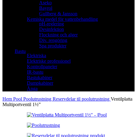
Aseko
Bayrol
Gullberg & Jansson
Kemiska medel för vattenbehandling
pH-reglering
Desinfektion
Flockning och alger
Div. rengöring
Spa produkter
Bastu
Elektriska
Elektriske professionel
Kontrollpaneler
IR-bastu
Bastukabiner
Dampkabiner
Ånga
Hem
Pool
Poolutrustning
Reservdelar til poolutrustning
Ventilplatta
Multiportventil 1½”