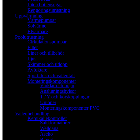
Liten bottensugar
Rengöringsutrustning
Uppvärmning
Värmepumpar
Solvärme
Elvärmare
Poolutrustning
Cirkulationspumpar
Filter
Liner och tillbehör
Ljus
Skimmer och utlopp
Avfuktare
Sport- lek och vattenfall
Monteringskomponenter
Vinklar och böjar
Anslutningshylsor
T / Y och korskopplingar
Unioner
Monteringskomponenter PVC
Vattenbehandling
Kemikaliekontroller
Saltklorinatorer
Welldana
Aseko
Bayrol