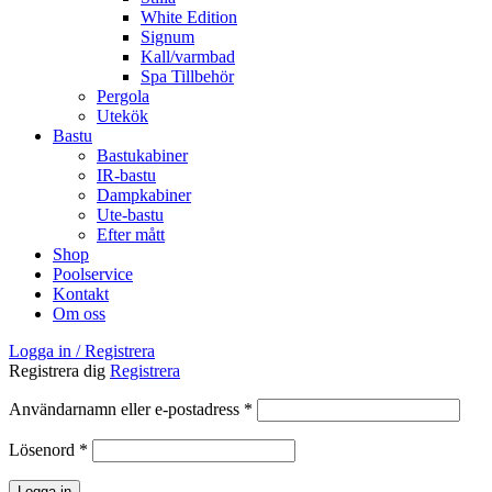
White Edition
Signum
Kall/varmbad
Spa Tillbehör
Pergola
Utekök
Bastu
Bastukabiner
IR-bastu
Dampkabiner
Ute-bastu
Efter mått
Shop
Poolservice
Kontakt
Om oss
Logga in / Registrera
Registrera dig
Registrera
Obligatoriskt
Användarnamn eller e-postadress
*
Obligatoriskt
Lösenord
*
Logga in