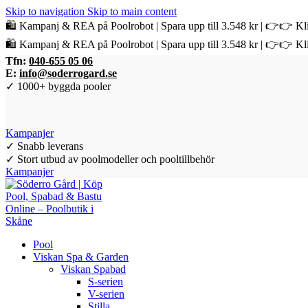
Skip to navigation
Skip to main content
🛍️ Kampanj & REA på Poolrobot | Spara upp till 3.548 kr | 👉👉 Kli
🛍️ Kampanj & REA på Poolrobot | Spara upp till 3.548 kr | 👉👉 Kli
Tfn:
040-655 05 06
E:
info@soderrogard.se
✓ 1000+ byggda pooler
Kampanjer
✓ Snabb leverans
✓ Stort utbud av poolmodeller och pooltillbehör
Kampanjer
Pool
Viskan Spa & Garden
Viskan Spabad
S-serien
V-serien
Stilla