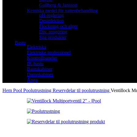
Gullberg & Jansson
Kemiska medel för vattenbehandling
pH-reglering
Desinfektion
Flockning och alger
Div. rengöring
Spa produkter
Bastu
Elektriska
Elektriske professionel
Kontrollpaneler
IR-bastu
Bastukabiner
Dampkabiner
Ånga
Hem
Pool
Poolutrustning
Reservdelar til poolutrustning
Ventillock Mu