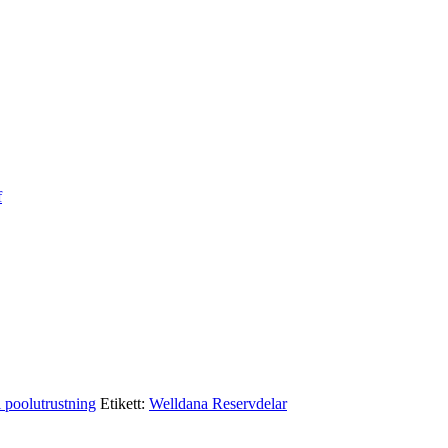
f
l poolutrustning
Etikett:
Welldana Reservdelar