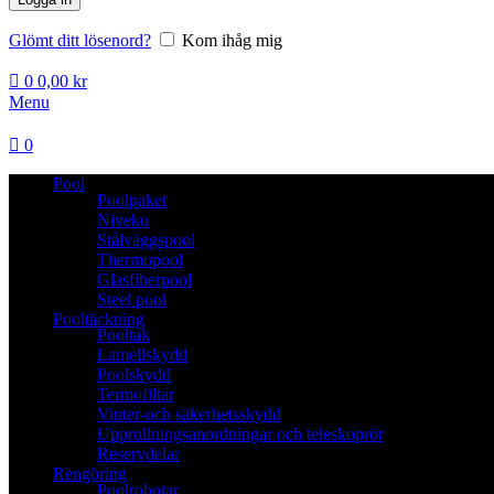
Glömt ditt lösenord?
Kom ihåg mig
0
0,00
kr
Menu
0
Pool
Poolpaket
Niveko
Stålväggspool
Thermopool
Glasfiberpool
Steel pool
Pooltäckning
Pooltak
Lamellskydd
Poolskydd
Termofiltar
Vinter-och säkerhetsskydd
Upprullningsanordningar och teleskoprör
Reservdelar
Rengöring
Poolrobotar