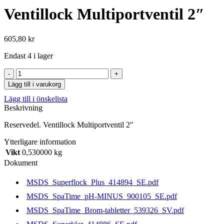
Ventillock Multiportventil 2″
605,80
kr
Endast 4 i lager
Ventillock
Multiportventil
Lägg till i varukorg
2"
Lägg till i önskelista
mängd
Beskrivning
Reservedel. Ventillock Multiportventil 2″
Ytterligare information
Vikt
0,530000 kg
Dokument
MSDS_Superflock_Plus_414894_SE.pdf
MSDS_SpaTime_pH-MINUS_900105_SE.pdf
MSDS_SpaTime_Brom-tabletter_539326_SV.pdf