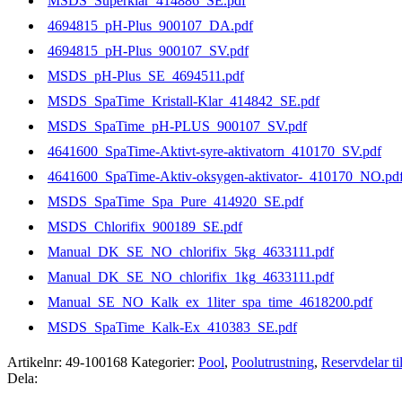
MSDS_Superklar_414886_SE.pdf
4694815_pH-Plus_900107_DA.pdf
4694815_pH-Plus_900107_SV.pdf
MSDS_pH-Plus_SE_4694511.pdf
MSDS_SpaTime_Kristall-Klar_414842_SE.pdf
MSDS_SpaTime_pH-PLUS_900107_SV.pdf
4641600_SpaTime-Aktivt-syre-aktivatorn_410170_SV.pdf
4641600_SpaTime-Aktiv-oksygen-aktivator-_410170_NO.pd
MSDS_SpaTime_Spa_Pure_414920_SE.pdf
MSDS_Chlorifix_900189_SE.pdf
Manual_DK_SE_NO_chlorifix_5kg_4633111.pdf
Manual_DK_SE_NO_chlorifix_1kg_4633111.pdf
Manual_SE_NO_Kalk_ex_1liter_spa_time_4618200.pdf
MSDS_SpaTime_Kalk-Ex_410383_SE.pdf
Artikelnr:
49-100168
Kategorier:
Pool
,
Poolutrustning
,
Reservdelar ti
Dela: