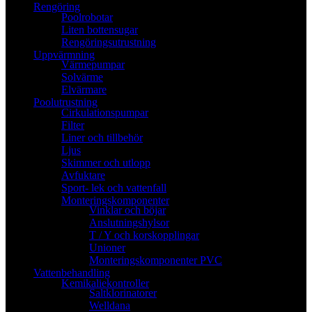
Rengöring
Poolrobotar
Liten bottensugar
Rengöringsutrustning
Uppvärmning
Värmepumpar
Solvärme
Elvärmare
Poolutrustning
Cirkulationspumpar
Filter
Liner och tillbehör
Ljus
Skimmer och utlopp
Avfuktare
Sport- lek och vattenfall
Monteringskomponenter
Vinklar och böjar
Anslutningshylsor
T / Y och korskopplingar
Unioner
Monteringskomponenter PVC
Vattenbehandling
Kemikaliekontroller
Saltklorinatorer
Welldana