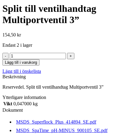
Split till ventilhandtag
Multiportventil 3”
154,50
kr
Endast 2 i lager
Split
till
Lägg till i varukorg
ventilhandtag
Lägg till i önskelista
Multiportventil
Beskrivning
3''
mängd
Reservedel. Split till ventilhandtag Multiportventil 3”
Ytterligare information
Vikt
0,047000 kg
Dokument
MSDS_Superflock_Plus_414894_SE.pdf
MSDS_SpaTime_pH-MINUS_900105_SE.pdf