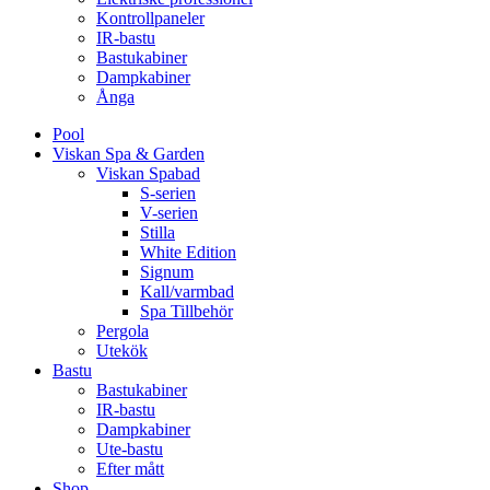
Kontrollpaneler
IR-bastu
Bastukabiner
Dampkabiner
Ånga
Pool
Viskan Spa & Garden
Viskan Spabad
S-serien
V-serien
Stilla
White Edition
Signum
Kall/varmbad
Spa Tillbehör
Pergola
Utekök
Bastu
Bastukabiner
IR-bastu
Dampkabiner
Ute-bastu
Efter mått
Shop