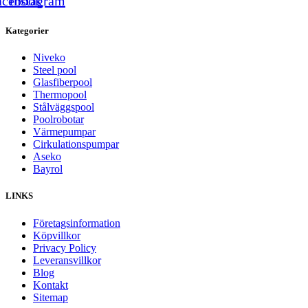
acebook
Instagram
Kategorier
Niveko
Steel pool
Glasfiberpool
Thermopool
Stålväggspool
Poolrobotar
Värmepumpar
Cirkulationspumpar
Aseko
Bayrol
LINKS
Företagsinformation
Köpvillkor
Privacy Policy
Leveransvillkor
Blog
Kontakt
Sitemap