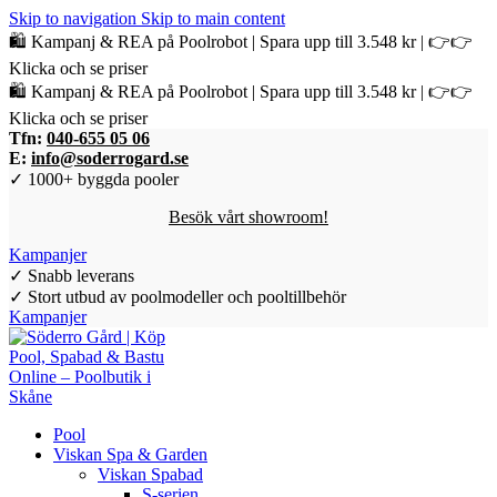
Skip to navigation
Skip to main content
🛍️ Kampanj & REA på Poolrobot | Spara upp till 3.548 kr | 👉👉
Klicka och se priser
🛍️ Kampanj & REA på Poolrobot | Spara upp till 3.548 kr | 👉👉
Klicka och se priser
Tfn:
040-655 05 06
E:
info@soderrogard.se
✓ 1000+ byggda pooler
Besök vårt showroom!
Kampanjer
✓ Snabb leverans
✓ Stort utbud av poolmodeller och pooltillbehör
Kampanjer
Pool
Viskan Spa & Garden
Viskan Spabad
S-serien