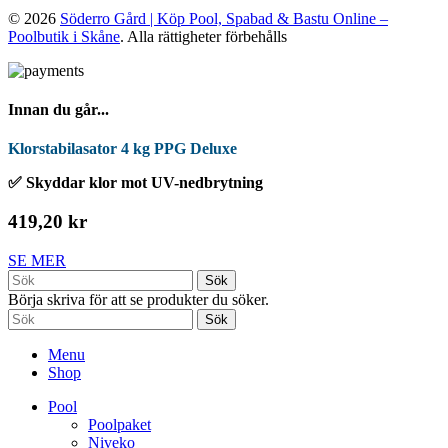
© 2026
Söderro Gård | Köp Pool, Spabad & Bastu Online –
Poolbutik i Skåne
. Alla rättigheter förbehålls
Innan du går...
Klorstabilasator 4 kg PPG Deluxe
✅ Skyddar klor mot UV-nedbrytning
419,20 kr
SE MER
Sök
Börja skriva för att se produkter du söker.
Sök
Menu
Shop
Pool
Poolpaket
Niveko