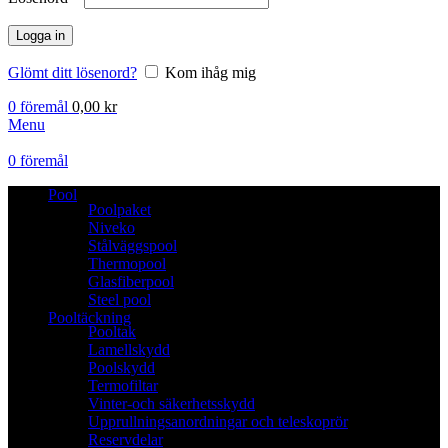
Logga in
Glömt ditt lösenord?
Kom ihåg mig
0
föremål
0,00
kr
Menu
0
föremål
Pool
Poolpaket
Niveko
Stålväggspool
Thermopool
Glasfiberpool
Steel pool
Pooltäckning
Pooltak
Lamellskydd
Poolskydd
Termofiltar
Vinter-och säkerhetsskydd
Upprullningsanordningar och teleskoprör
Reservdelar