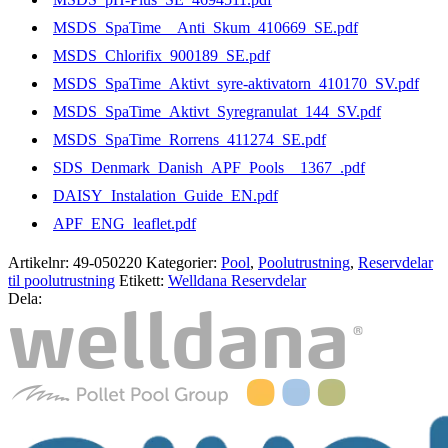
MSDS_SpaTime__Anti_Skum_410669_SE.pdf
MSDS_Chlorifix_900189_SE.pdf
MSDS_SpaTime_Aktivt_syre-aktivatorn_410170_SV.pdf
MSDS_SpaTime_Aktivt_Syregranulat_144_SV.pdf
MSDS_SpaTime_Rorrens_411274_SE.pdf
SDS_Denmark_Danish_APF_Pools__1367_.pdf
DAISY_Instalation_Guide_EN.pdf
APF_ENG_leaflet.pdf
Artikelnr:
49-050220
Kategorier:
Pool
,
Poolutrustning
,
Reservdelar
til poolutrustning
Etikett:
Welldana Reservdelar
Dela: