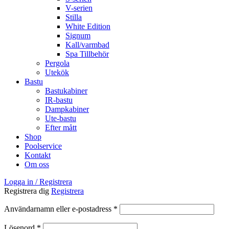
V-serien
Stilla
White Edition
Signum
Kall/varmbad
Spa Tillbehör
Pergola
Utekök
Bastu
Bastukabiner
IR-bastu
Dampkabiner
Ute-bastu
Efter mått
Shop
Poolservice
Kontakt
Om oss
Logga in / Registrera
Registrera dig
Registrera
Obligatoriskt
Användarnamn eller e-postadress
*
Obligatoriskt
Lösenord
*