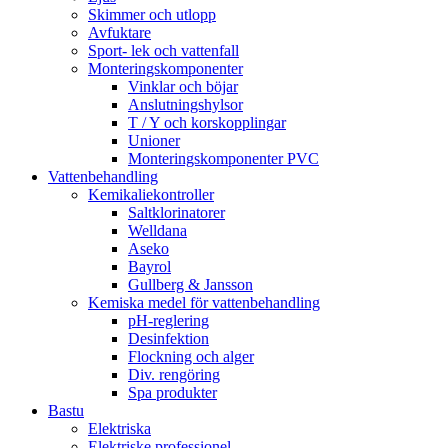
Skimmer och utlopp
Avfuktare
Sport- lek och vattenfall
Monteringskomponenter
Vinklar och böjar
Anslutningshylsor
T / Y och korskopplingar
Unioner
Monteringskomponenter PVC
Vattenbehandling
Kemikaliekontroller
Saltklorinatorer
Welldana
Aseko
Bayrol
Gullberg & Jansson
Kemiska medel för vattenbehandling
pH-reglering
Desinfektion
Flockning och alger
Div. rengöring
Spa produkter
Bastu
Elektriska
Elektriske professionel