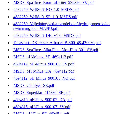
MSDS_SpaTime_Brom-tabletter_539326_SV.pdf
4632250_WellSoft_NO_1.0_MSDS.pdf
4632250_WellSoft_SE_1.0_MSDS.pdf
4632250_Vejledning-ved-anvendelse-af-hydrogenperoxid-i-
swimmingpool_MANU.pdf
4632250_WellSoft_DK_v1-0_MSDS.pdf
Datasheet_DK_2020_Arbocel_B-800_48-420030.pdf
MSDS_SpaTime_Alka-Plus_Alca-Plus_301_SV.pdf
MSDS_pH-Minus_SE_4694112.pdf
4694112_pH-Minus_900105_SV.pdf
MSDS_pH-Minus_DA_4694112.pdf
4694112_pH-Minus_900105_NO.pdf
MSDS_Clarifyer_SE.pdf
MSDS_Superklar_414886_SE.pdf
4694815_pH-Plus_900107_DA.pdf
4694815_pH-Plus_900107_SV.pdf
MSDS_pH-Plus_SE_4694511.pdf