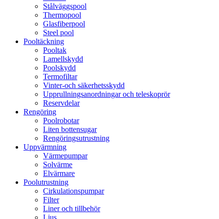
Stålväggspool
Thermopool
Glasfiberpool
Steel pool
Pooltäckning
Pooltak
Lamellskydd
Poolskydd
Termofiltar
Vinter-och säkerhetsskydd
Upprullningsanordningar och teleskoprör
Reservdelar
Rengöring
Poolrobotar
Liten bottensugar
Rengöringsutrustning
Uppvärmning
Värmepumpar
Solvärme
Elvärmare
Poolutrustning
Cirkulationspumpar
Filter
Liner och tillbehör
Ljus