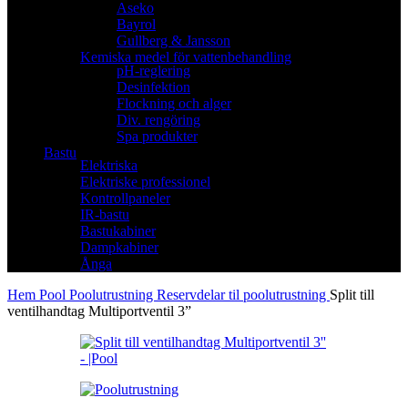
Aseko
Bayrol
Gullberg & Jansson
Kemiska medel för vattenbehandling
pH-reglering
Desinfektion
Flockning och alger
Div. rengöring
Spa produkter
Bastu
Elektriska
Elektriske professionel
Kontrollpaneler
IR-bastu
Bastukabiner
Dampkabiner
Ånga
Hem
Pool
Poolutrustning
Reservdelar til poolutrustning
Split till
ventilhandtag Multiportventil 3”