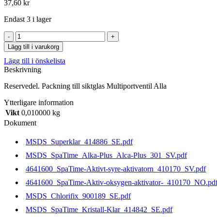
37,60
kr
Endast 3 i lager
Packning
till
Lägg till i varukorg
siktglas
Lägg till i önskelista
Multiportventil
Beskrivning
Alla
mängd
Reservedel. Packning till siktglas Multiportventil Alla
Ytterligare information
Vikt
0,010000 kg
Dokument
MSDS_Superklar_414886_SE.pdf
MSDS_SpaTime_Alka-Plus_Alca-Plus_301_SV.pdf
4641600_SpaTime-Aktivt-syre-aktivatorn_410170_SV.pdf
4641600_SpaTime-Aktiv-oksygen-aktivator-_410170_NO.pd
MSDS_Chlorifix_900189_SE.pdf
MSDS_SpaTime_Kristall-Klar_414842_SE.pdf