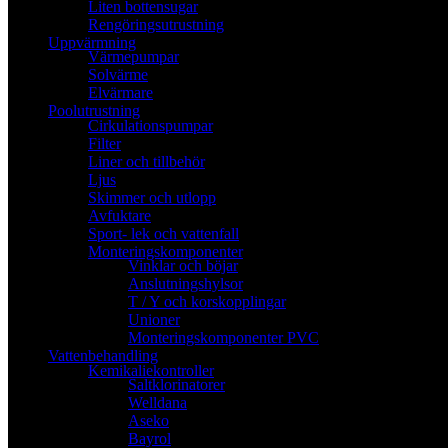
Liten bottensugar
Rengöringsutrustning
Uppvärmning
Värmepumpar
Solvärme
Elvärmare
Poolutrustning
Cirkulationspumpar
Filter
Liner och tillbehör
Ljus
Skimmer och utlopp
Avfuktare
Sport- lek och vattenfall
Monteringskomponenter
Vinklar och böjar
Anslutningshylsor
T / Y och korskopplingar
Unioner
Monteringskomponenter PVC
Vattenbehandling
Kemikaliekontroller
Saltklorinatorer
Welldana
Aseko
Bayrol