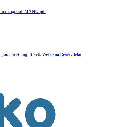
i-swimmingpool_MANU.pdf
l poolutrustning
Etikett:
Welldana Reservdelar