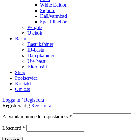
White Edition
Signum
Kall/varmbad
Spa Tillbehör
Pergola
Utekök
Bastu
Bastukabiner
IR-bastu
Dampkabiner
Ute-bastu
Efter mått
Shop
Poolservice
Kontakt
Om oss
Logga in / Registrera
Registrera dig
Registrera
Obligatoriskt
Användarnamn eller e-postadress
*
Obligatoriskt
Lösenord
*
Logga in