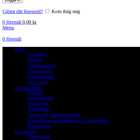
Glömt ditt lösenord?
Kom ihåg mig
0
föremål
0,00
kr
Menu
0
föremål
Pool
Poolpaket
Niveko
Stålväggspool
Thermopool
Glasfiberpool
Steel pool
Pooltäckning
Pooltak
Lamellskydd
Poolskydd
Termofiltar
Vinter-och säkerhetsskydd
Upprullningsanordningar och teleskoprör
Reservdelar
Rengöring
Poolrobotar