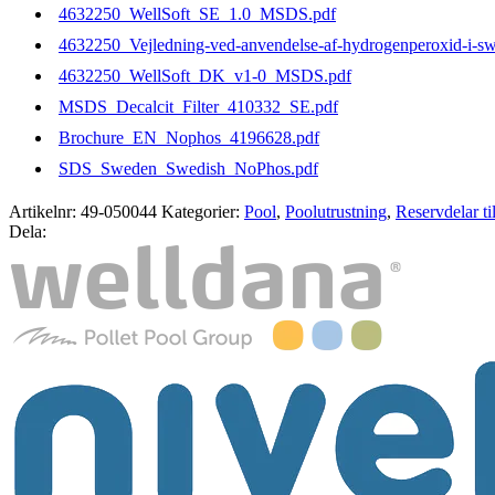
4632250_WellSoft_SE_1.0_MSDS.pdf
4632250_Vejledning-ved-anvendelse-af-hydrogenperoxid-
4632250_WellSoft_DK_v1-0_MSDS.pdf
MSDS_Decalcit_Filter_410332_SE.pdf
Brochure_EN_Nophos_4196628.pdf
SDS_Sweden_Swedish_NoPhos.pdf
Artikelnr:
49-050044
Kategorier:
Pool
,
Poolutrustning
,
Reservdelar ti
Dela: