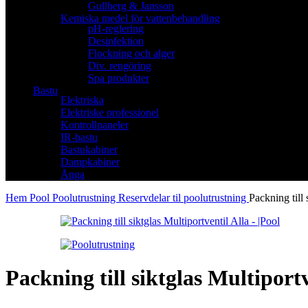
Gullberg & Jansson
Kemiska medel för vattenbehandling
pH-reglering
Desinfektion
Flockning och alger
Div. rengöring
Spa produkter
Bastu
Elektriska
Elektriske professionel
Kontrollpaneler
IR-bastu
Bastukabiner
Dampkabiner
Ånga
Hem
Pool
Poolutrustning
Reservdelar til poolutrustning
Packning till 
Packning till siktglas Multiportv