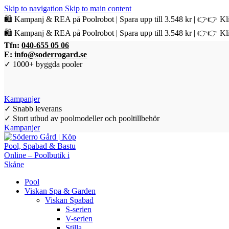
Skip to navigation
Skip to main content
🛍️ Kampanj & REA på Poolrobot | Spara upp till 3.548 kr | 👉👉 Kli
🛍️ Kampanj & REA på Poolrobot | Spara upp till 3.548 kr | 👉👉 Kli
Tfn:
040-655 05 06
E:
info@soderrogard.se
✓ 1000+ byggda pooler
Kampanjer
✓ Snabb leverans
✓ Stort utbud av poolmodeller och pooltillbehör
Kampanjer
Pool
Viskan Spa & Garden
Viskan Spabad
S-serien
V-serien
Stilla