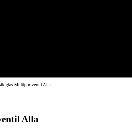
siktglas Multiportventil Alla
entil Alla