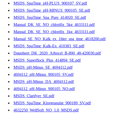
MSDS_SpaTime_pH-PLUS_900107_SV.pdf
MSDS_SpaTime_pH-MINUS_900105_SE.pdf
MSDS_SpaTime_Spa_Pure_414920_SE.pdf
Manual_DK_SE_NO_chlorifix_5kg_4633111.pdf
Manual_DK_SE_NO_chlorifix_1kg_4633111.pdf
Manual_SE_NO_Kalk_ex_1liter_spa_time_4618200.pdf
MSDS_SpaTime_Kalk-Ex_410383_SE.pdf
Datasheet_DK_2020_Arbocel_B-800_48-420030.pdf
MSDS_Superflock_Plus_414894_SE.pdf
MSDS_pH-Minus_SE_4694112.pdf
4694112_pH-Minus_900105_SV.pdf
MSDS_pH-Minus_DA_4694112.pdf
4694112_pH-Minus_900105_NO.pdf
MSDS_Clarifyer_SE.pdf
MSDS_SpaTime_Klorgranulat_900189_SV.pdf
4632250_WellSoft_NO_1.0_MSDS.pdf