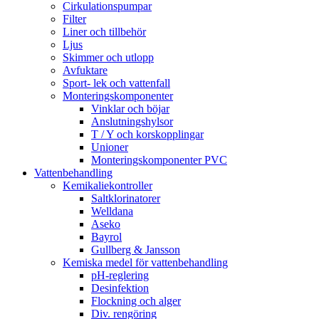
Cirkulationspumpar
Filter
Liner och tillbehör
Ljus
Skimmer och utlopp
Avfuktare
Sport- lek och vattenfall
Monteringskomponenter
Vinklar och böjar
Anslutningshylsor
T / Y och korskopplingar
Unioner
Monteringskomponenter PVC
Vattenbehandling
Kemikaliekontroller
Saltklorinatorer
Welldana
Aseko
Bayrol
Gullberg & Jansson
Kemiska medel för vattenbehandling
pH-reglering
Desinfektion
Flockning och alger
Div. rengöring