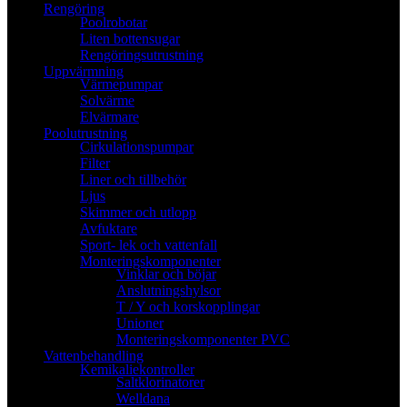
Rengöring
Poolrobotar
Liten bottensugar
Rengöringsutrustning
Uppvärmning
Värmepumpar
Solvärme
Elvärmare
Poolutrustning
Cirkulationspumpar
Filter
Liner och tillbehör
Ljus
Skimmer och utlopp
Avfuktare
Sport- lek och vattenfall
Monteringskomponenter
Vinklar och böjar
Anslutningshylsor
T / Y och korskopplingar
Unioner
Monteringskomponenter PVC
Vattenbehandling
Kemikaliekontroller
Saltklorinatorer
Welldana