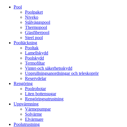
Pool
Poolpaket
Niveko
Stålväggspool
Thermopool
Glasfiberpool
Steel pool
Pooltäckning
Pooltak
Lamellskydd
Poolskydd
Termofiltar
Vinter-och säkerhetsskydd
Upprullningsanordningar och teleskoprör
Reservdelar
Rengöring
Poolrobotar
Liten bottensugar
Rengöringsutrustning
Uppvärmning
Värmepumpar
Solvärme
Elvärmare
Poolutrustning