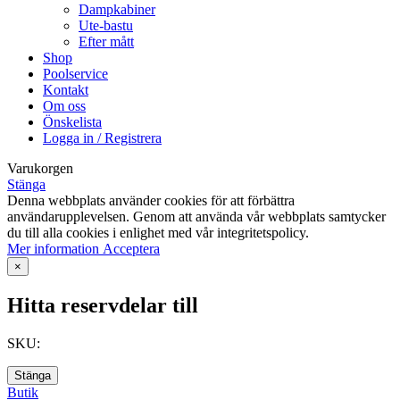
Dampkabiner
Ute-bastu
Efter mått
Shop
Poolservice
Kontakt
Om oss
Önskelista
Logga in / Registrera
Varukorgen
Stänga
Denna webbplats använder cookies för att förbättra
användarupplevelsen. Genom att använda vår webbplats samtycker
du till alla cookies i enlighet med vår integritetspolicy.
Mer
Mer information
Acceptera
information
×
Hitta reservdelar till
SKU:
Stänga
Butik