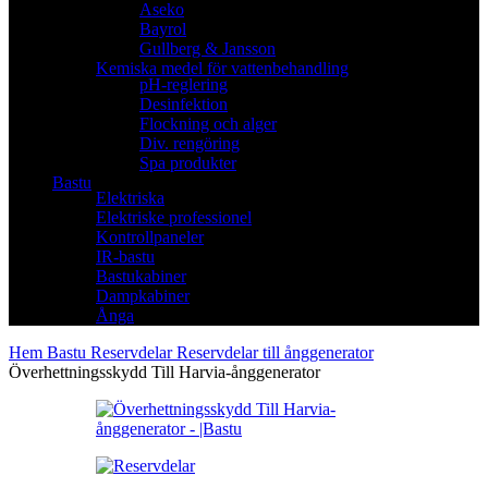
Aseko
Bayrol
Gullberg & Jansson
Kemiska medel för vattenbehandling
pH-reglering
Desinfektion
Flockning och alger
Div. rengöring
Spa produkter
Bastu
Elektriska
Elektriske professionel
Kontrollpaneler
IR-bastu
Bastukabiner
Dampkabiner
Ånga
Hem
Bastu
Reservdelar
Reservdelar till ånggenerator
Överhettningsskydd Till Harvia-ånggenerator