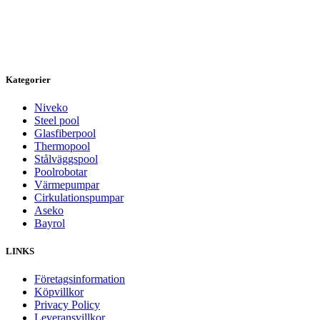
Kategorier
Niveko
Steel pool
Glasfiberpool
Thermopool
Stålväggspool
Poolrobotar
Värmepumpar
Cirkulationspumpar
Aseko
Bayrol
LINKS
Företagsinformation
Köpvillkor
Privacy Policy
Leveransvillkor