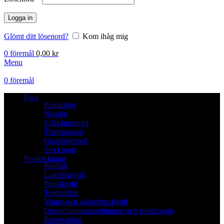
Logga in
Glömt ditt lösenord?
Kom ihåg mig
0
föremål
0,00
kr
Menu
0
föremål
Pool
Poolpaket
Niveko
Stålväggspool
Thermopool
Glasfiberpool
Steel pool
Pooltäckning
Pooltak
Lamellskydd
Poolskydd
Termofiltar
Vinter-och säkerhetsskydd
Upprullningsanordningar och teleskoprör
Reservdelar