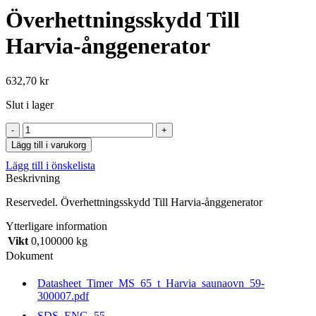
Överhettningsskydd Till
Harvia-ånggenerator
632,70
kr
Slut i lager
Överhettningsskydd
Till
Lägg till i varukorg
Harvia-
Lägg till i önskelista
ånggenerator
Beskrivning
mängd
Reservedel. Överhettningsskydd Till Harvia-ånggenerator
Ytterligare information
Vikt
0,100000 kg
Dokument
Datasheet_Timer_MS_65_t_Harvia_saunaovn_59-
300007.pdf
SDS_ENG_55-