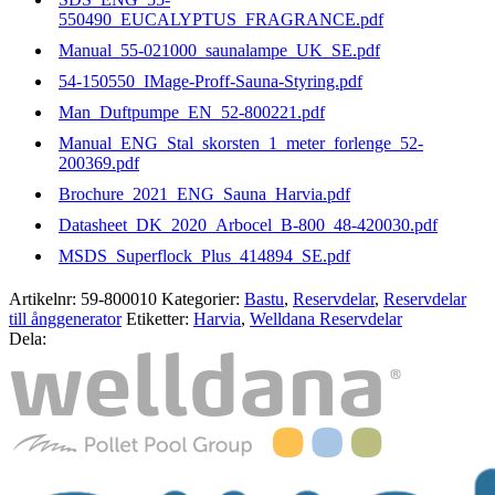
550490_EUCALYPTUS_FRAGRANCE.pdf
Manual_55-021000_saunalampe_UK_SE.pdf
54-150550_IMage-Proff-Sauna-Styring.pdf
Man_Duftpumpe_EN_52-800221.pdf
Manual_ENG_Stal_skorsten_1_meter_forlenge_52-
200369.pdf
Brochure_2021_ENG_Sauna_Harvia.pdf
Datasheet_DK_2020_Arbocel_B-800_48-420030.pdf
MSDS_Superflock_Plus_414894_SE.pdf
Artikelnr:
59-800010
Kategorier:
Bastu
,
Reservdelar
,
Reservdelar
till ånggenerator
Etiketter:
Harvia
,
Welldana Reservdelar
Dela: