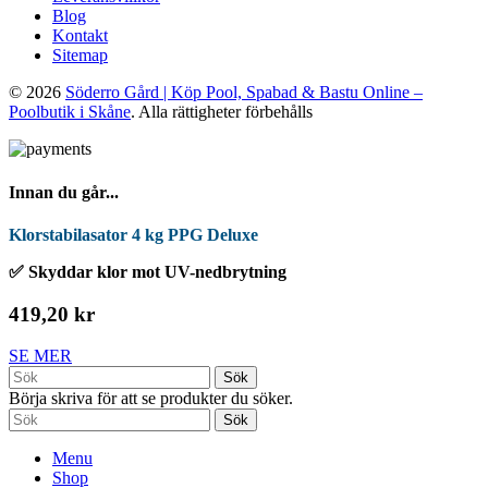
Blog
Kontakt
Sitemap
© 2026
Söderro Gård | Köp Pool, Spabad & Bastu Online –
Poolbutik i Skåne
. Alla rättigheter förbehålls
Innan du går...
Klorstabilasator 4 kg PPG Deluxe
✅ Skyddar klor mot UV-nedbrytning
419,20 kr
SE MER
Sök
Börja skriva för att se produkter du söker.
Sök
Menu
Shop