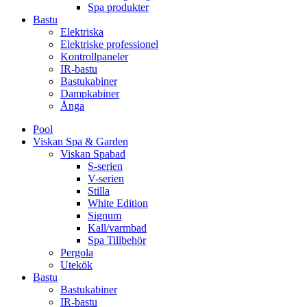
Spa produkter
Bastu
Elektriska
Elektriske professionel
Kontrollpaneler
IR-bastu
Bastukabiner
Dampkabiner
Ånga
Pool
Viskan Spa & Garden
Viskan Spabad
S-serien
V-serien
Stilla
White Edition
Signum
Kall/varmbad
Spa Tillbehör
Pergola
Utekök
Bastu
Bastukabiner
IR-bastu