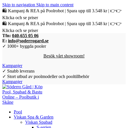
Skip to navigation
Skip to main content
🛍️ Kampanj & REA på Poolrobot | Spara upp till 3.548 kr | 👉👉
Klicka och se priser
🛍️ Kampanj & REA på Poolrobot | Spara upp till 3.548 kr | 👉👉
Klicka och se priser
Tfn:
040-655 05 06
E:
info@soderrogard.se
✓ 1000+ byggda pooler
Besök vårt showroom!
Kampanjer
✓ Snabb leverans
✓ Stort utbud av poolmodeller och pooltillbehör
Kampanjer
Pool
Viskan Spa & Garden
Viskan Spabad
S-serien