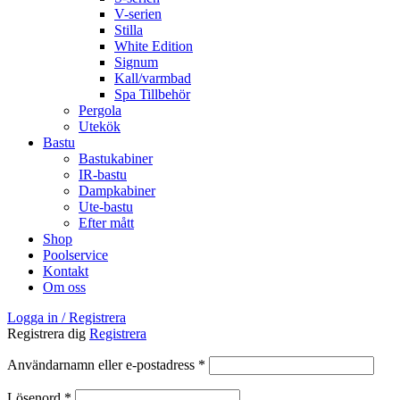
V-serien
Stilla
White Edition
Signum
Kall/varmbad
Spa Tillbehör
Pergola
Utekök
Bastu
Bastukabiner
IR-bastu
Dampkabiner
Ute-bastu
Efter mått
Shop
Poolservice
Kontakt
Om oss
Logga in / Registrera
Registrera dig
Registrera
Obligatoriskt
Användarnamn eller e-postadress
*
Obligatoriskt
Lösenord
*